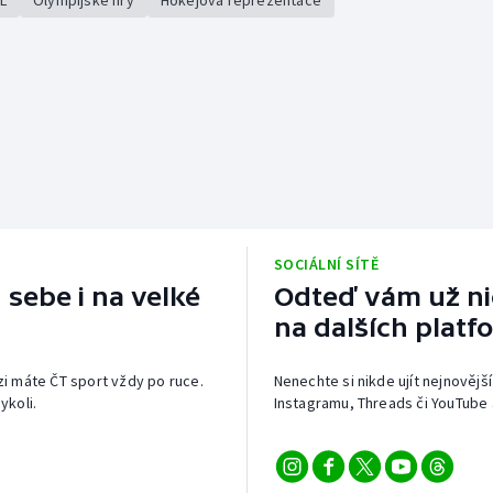
L
Olympijské hry
Hokejová reprezentace
SOCIÁLNÍ SÍTĚ
 sebe i na velké
Odteď vám už nic
na dalších platf
izi máte ČT sport vždy po ruce.
Nenechte si nikde ujít nejnovější
ykoli.
Instagramu, Threads či YouTube 