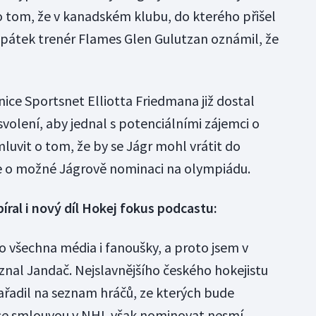
o tom, že v kanadském klubu, do kterého přišel
V pátek trenér Flames Glen Gulutzan oznámil, že
ice Sportsnet Elliotta Friedmana již dostal
volení, aby jednal s potenciálními zájemci o
luvit o tom, že by se Jágr mohl vrátit do
se o možné Jágrově nominaci na olympiádu.
íral i nový díl Hokej fokus podcastu:
o všechna média i fanoušky, a proto jsem v
iznal Jandač. Nejslavnějšího českého hokejistu
zařadil na seznam hráčů, ze kterých bude
 se smlouvou v NHL však nominovat nesmí.