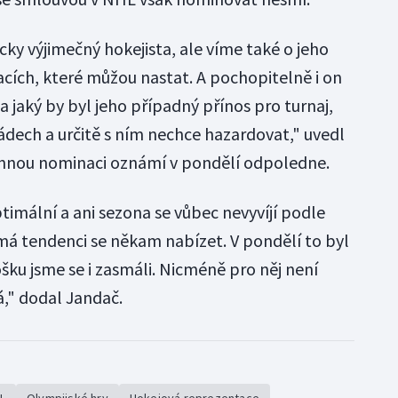
cky výjimečný hokejista, ale víme také o jeho
cích, které můžou nastat. A pochopitelně i on
 a jaký by byl jeho případný přínos pro turnaj,
ádech a určitě s ním nechce hazardovat," uvedl
ennou nominaci oznámí v pondělí odpoledne.
timální a ani sezona se vůbec nevyvíjí podle
má tendenci se někam nabízet. V pondělí to byl
šku jsme se i zasmáli. Nicméně pro něj není
," dodal Jandač.