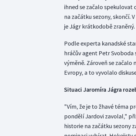
ihned se začalo spekulovat 
na začátku sezony, skončí. 
je Jágr krátkodobě zraněný.
Podle experta kanadské stan
hráčův agent Petr Svoboda s
výměně. Zároveň se začalo m
Evropy, a to vyvolalo disku
Situaci Jaromíra Jágra rozeb
"Vím, že je to žhavé téma pr
pondělí Jardovi zavolal," př
historie na začátku sezony 
nominaci vybírat. Hokejisty