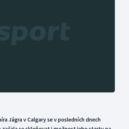
Moderní pětiboj
Triatlon
Motorsport
Veslování
Olympijské hry
Vodní slalom
Parasport
Volejbal
Plavání
Ostatní
Plážový volejbal
ra Jágra v Calgary se v posledních dnech
 a začala se skloňovat i možnost jeho startu na