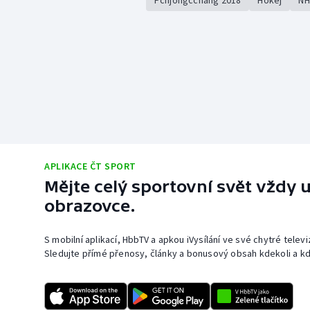
Pchjongčchang 2018
Hokej
NH
APLIKACE ČT SPORT
Mějte celý sportovní svět vždy u
obrazovce.
S mobilní aplikací, HbbTV a apkou iVysílání ve své chytré telev
Sledujte přímé přenosy, články a bonusový obsah kdekoli a kd