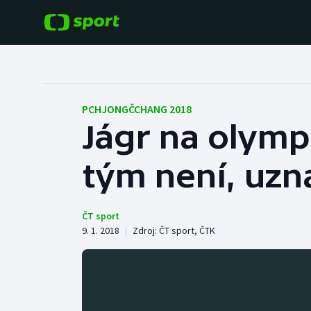
POPULÁRNÍ
DALŠÍ SPORTY
Fotbal
Americký fotbal
PCHJONGČCHANG 2018
Jágr na olymp
Hokej
Baseball a softbal
tým není, uzn
Tenis
Basketbal
Atletika
Biatlon
ČT sport
9. 1. 2018
|
Zdroj:
ČT sport
,
ČTK
Cyklistika
Boby a skeleton
Box