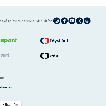
eská televize na sociálních sítích:
din
levize.cz
Systém