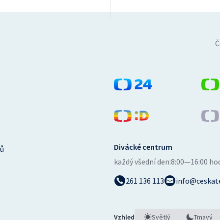
Č
Divácké centrum
ů
každý všední den:
8:00—16:00 ho
261 136 113
info@ceskate
Vzhled
Světlý
Tmavý