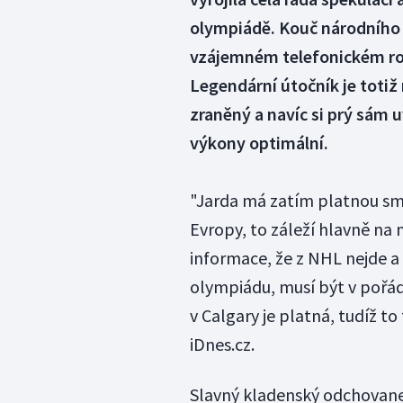
olympiádě. Kouč národního 
vzájemném telefonickém ro
Legendární útočník je toti
zraněný a navíc si prý sám 
výkony optimální.
"Jarda má zatím platnou smlo
Evropy, to záleží hlavně n
informace, že z NHL nejde a 
olympiádu, musí být v pořá
v Calgary je platná, tudíž t
iDnes.cz.
Slavný kladenský odchovane