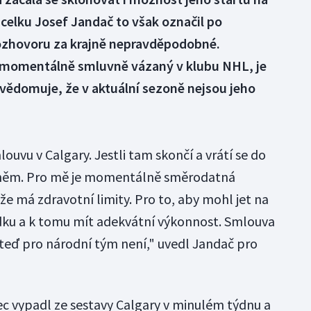
celku Josef Jandač to však označil po
zhovoru za krajně nepravděpodobné.
ž momentálně smluvně vázaný v klubu NHL, je
uvědomuje, že v aktuální sezoně nejsou jeho
uvu v Calgary. Jestli tam skončí a vrátí se do
a něm. Pro mě je momentálně směrodatná
že má zdravotní limity. Pro to, aby mohl jet na
dku a k tomu mít adekvátní výkonnost. Smlouva
o teď pro národní tým není," uvedl Jandač pro
c vypadl ze sestavy Calgary v minulém týdnu a