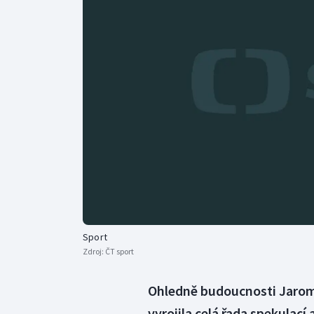
Curling
Dostihy
Florbal
Futsal
Golf
Gymnastika
Sport
Zdroj:
ČT sport
Ohledně budoucnosti Jaromí
vyrojila celá řada spekulací