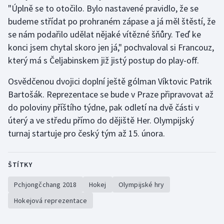
"Úplně se to otočilo. Bylo nastavené pravidlo, že se
budeme střídat po prohraném zápase a já měl štěstí, že
se nám podařilo udělat nějaké vítězné šňůry. Teď ke
konci jsem chytal skoro jen já," pochvaloval si Francouz,
který má s Čeljabinskem již jistý postup do play-off.
Osvědčenou dvojici doplní ještě gólman Víktovic Patrik
Bartošák. Reprezentace se bude v Praze připravovat až
do poloviny příštího týdne, pak odletí na dvě části v
úterý a ve středu přímo do dějiště Her. Olympijský
turnaj startuje pro český tým až 15. února.
ŠTÍTKY
Pchjongčchang 2018
Hokej
Olympijské hry
Hokejová reprezentace