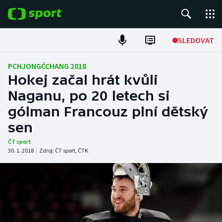
POPULÁRNÍ
SLEDOVAT
Fotbal
PCHJONGČCHANG 2018
Hokej začal hrát kvůli
Hokej
Naganu, po 20 letech si
gólman Francouz plní dětský
Tenis
sen
Atletika
ČT sport
30. 1. 2018
|
Zdroj:
ČT sport
,
ČTK
Cyklistika
DALŠÍ SPORTY
Americký fotbal
NEPŘEHLÉDNĚTE