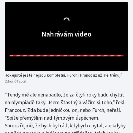
Olympijské hry
Parasport
Nahrávám video
Plavání
Plážový volejbal
Ragby
Hokejisté ještě nejsou kompletní, Furch i Francouz už ale trénují
Rychlobruslení
Zdroj:
ČT sport
"Tehdy mě ale nenapadlo, že za čtyři roky budu chytat
Rychlostní kanoistika
na olympiádě taky. Jsem šťastný a vážím si toho," řekl
Short track
Francouz. Zda bude jedničkou on, nebo Furch, neřeší.
"Spíše přemýšlím nad týmovým úspěchem.
Sportovní střelba
Samozřejmě, že bych byl rád, kdybych chytal, ale kdyby