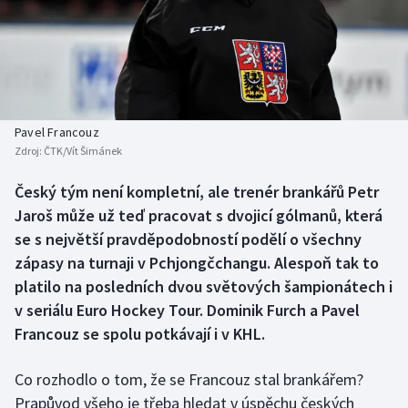
Baseball a softbal
Soutěže
Basketbal
Historické návraty
Biatlon
Aplikace ČT sport
Pavel Francouz
Boby a skeleton
AZ kvíz
Zdroj:
ČTK/Vít Šimánek
Box
Český tým není kompletní, ale trenér brankářů Petr
Jaroš může už teď pracovat s dvojicí gólmanů, která
Curling
se s největší pravděpodobností podělí o všechny
zápasy na turnaji v Pchjongčchangu. Alespoň tak to
Dostihy
platilo na posledních dvou světových šampionátech i
v seriálu Euro Hockey Tour. Dominik Furch a Pavel
Florbal
Francouz se spolu potkávají i v KHL.
Futsal
Co rozhodlo o tom, že se Francouz stal brankářem?
Prapůvod všeho je třeba hledat v úspěchu českých
Golf