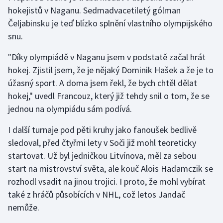
hokejistů v Naganu. Sedmadvacetiletý gólman
Čeljabinsku je teď blízko splnění vlastního olympijského
Gymnastika
snu.
Házená
"Díky olympiádě v Naganu jsem v podstatě začal hrát
hokej. Zjistil jsem, že je nějaký Dominik Hašek a že je to
Jezdectví
úžasný sport. A doma jsem řekl, že bych chtěl dělat
Judo
hokej," uvedl Francouz, který již tehdy snil o tom, že se
jednou na olympiádu sám podívá.
Krasobruslení
I další turnaje pod pěti kruhy jako fanoušek bedlivě
sledoval, před čtyřmi lety v Soči již mohl teoreticky
Lezení
startovat. Už byl jedničkou Litvínova, měl za sebou
Lyže a snowboard
start na mistrovství světa, ale kouč Alois Hadamczik se
rozhodl vsadit na jinou trojici. I proto, že mohl vybírat
Moderní pětiboj
také z hráčů působících v NHL, což letos Jandač
nemůže.
Motorsport