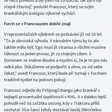
se něco povedlo a byl jsem na střídačce, tak bych byl
Stolní tenis
stejně šťastný," podotkl Francouz, který se svým
brankářským kolegou výborně vychází.
Triatlon
Furch se s Francouzem dobře znají
Veslování
V reprezentačních výběrech se potkávání již od 16 let.
Vodní slalom
"To je obrovská výhoda. V národním týmu by to ale
takhle mělo být. Ego musí jít stranou a všichni musíme
Volejbal
táhnout za jeden provaz, jít za stejným cílem. S
Dominem se známe dlouho a myslím si, že je to pro nás
Ostatní
velké plus. Dokážeme se podpořit a víme, co od sebe
čekat," uvedl Francouz, který bude při turnaji s Furchem
tradičně bydlet na jednom pokoji.
Francouz odjede do Pchjongčchangu jako brankář s
nejlepší procentuální úspěšností v KHL. A v daleko lepší
pohodě než na začátku sezony, kdy v Traktoru příliš
nechytal. Více šancí tehdy dostával Vasilij Děmčenko.