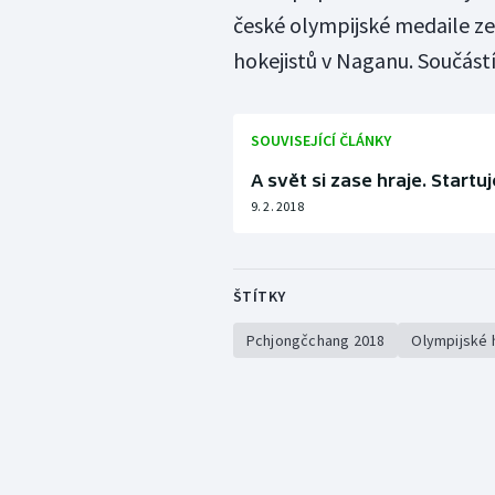
české olympijské medaile ze
hokejistů v Naganu. Součástí
SOUVISEJÍCÍ ČLÁNKY
A svět si zase hraje. Start
9. 2. 2018
ŠTÍTKY
Pchjongčchang 2018
Olympijské 