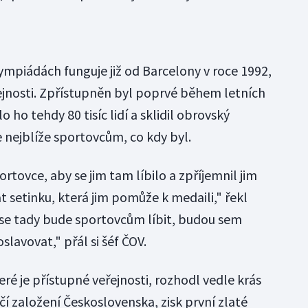
mpiádách funguje již od Barcelony v roce 1992,
ejnosti. Zpřístupněn byl poprvé během letních
o ho tehdy 80 tisíc lidí a sklidil obrovský
 nejblíže sportovcům, co kdy byl.
tovce, aby se jim tam líbilo a zpříjemnil jim
setinku, která jim pomůže k medaili," řekl
e se tady bude sportovcům líbit, budou sem
slavovat," přál si šéf ČOV.
ré je přístupné veřejnosti, rozhodl vedle krás
í založení Československa, zisk první zlaté