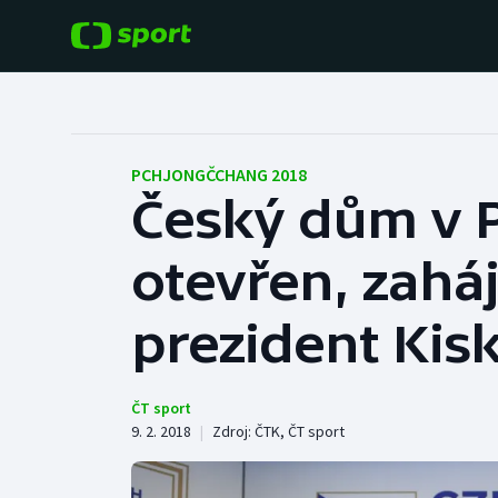
POPULÁRNÍ
DALŠÍ SPORTY
Fotbal
Americký fotbal
PCHJONGČCHANG 2018
Český dům v 
Hokej
Baseball a softbal
otevřen, zaháj
Tenis
Basketbal
Atletika
prezident Kis
Biatlon
Cyklistika
Boby a skeleton
ČT sport
9. 2. 2018
|
Zdroj:
ČTK
,
ČT sport
Box