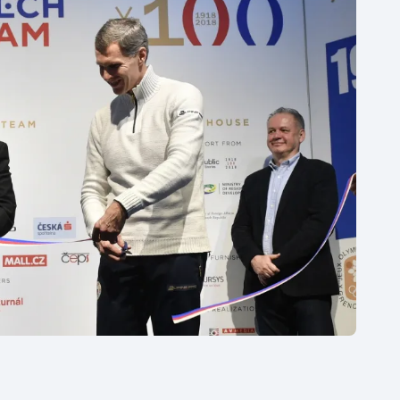
Moderní pětiboj
Triatlon
Motorsport
Veslování
Olympijské hry
Vodní slalom
Parasport
Volejbal
Plavání
Ostatní
Plážový volejbal