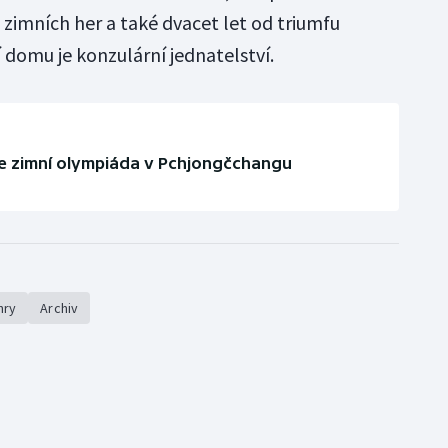
 zimních her a také dvacet let od triumfu
 domu je konzulární jednatelství.
uje zimní olympiáda v Pchjongčchangu
hry
Archiv