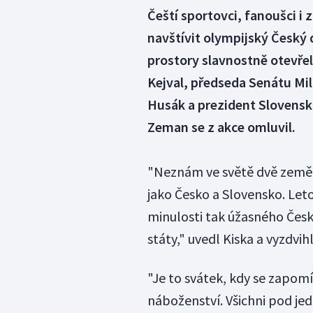
Čeští sportovci, fanoušci i
navštívit olympijský Česk
prostory slavnostně otevře
Kejval, předseda Senátu Mil
Husák a prezident Slovenska
Zeman se z akce omluvil.
"Neznám ve světě dvě země, 
jako Česko a Slovensko. Let
minulosti tak úžasného Česk
státy," uvedl Kiska a vyzdvi
"Je to svátek, kdy se zapom
náboženství. Všichni pod jedn