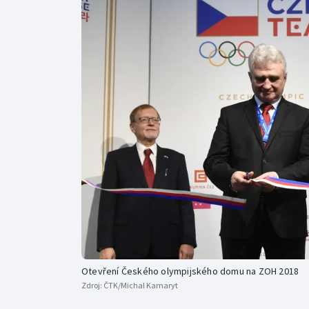
Curling
Dostihy
Florbal
Futsal
Golf
Gymnastika
Otevření Českého olympijského domu na ZOH 2018
Zdroj:
ČTK/Michal Kamaryt