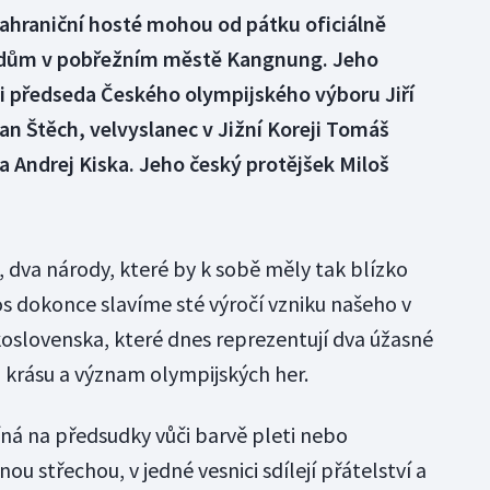
 zahraniční hosté mohou od pátku oficiálně
ý dům v pobřežním městě Kangnung. Jeho
li předseda Českého olympijského výboru Jiří
an Štěch, velvyslanec v Jižní Koreji Tomáš
 Andrej Kiska. Jeho český protějšek Miloš
dva národy, které by k sobě měly tak blízko
os dokonce slavíme sté výročí vzniku našeho v
oslovenska, které dnes reprezentují dva úžasné
hl krásu a význam olympijských her.
íná na předsudky vůči barvě pleti nebo
ou střechou, v jedné vesnici sdílejí přátelství a