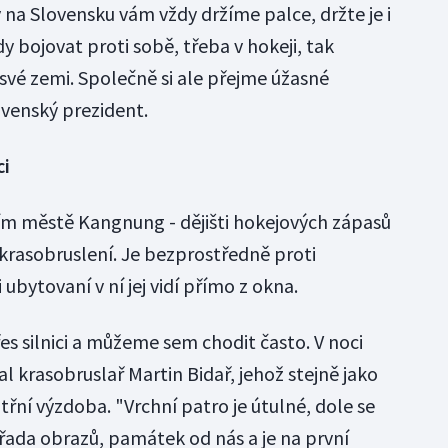
 na Slovensku vám vždy držíme palce, držte je i
 bojovat proti sobě, třeba v hokeji, tak
vé zemi. Společně si ale přejme úžasné
ovenský prezident.
ci
ím městě Kangnung - dějišti hokejových zápasů
i krasobruslení. Je bezprostředně proti
 ubytovaní v ní jej vidí přímo z okna.
es silnici a můžeme sem chodit často. V noci
al krasobruslař Martin Bidař, jehož stejně jako
třní výzdoba. "Vrchní patro je útulné, dole se
e řada obrazů, památek od nás a je na první