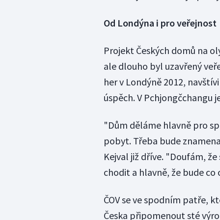
Od Londýna i pro veřejnost
Projekt Českých domů na oly
ale dlouho byl uzavřený veř
her v Londýně 2012, navštívil
úspěch. V Pchjongčchangu je
"Dům děláme hlavně pro spor
pobyt. Třeba bude znamenat 
Kejval již dříve. "Doufám, ž
chodit a hlavně, že bude co o
ČOV se ve spodním patře, kte
Česka připomenout sté výroč