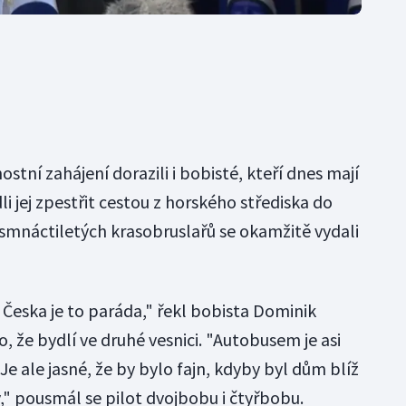
stní zahájení dorazili i bobisté, kteří dnes mají
i jej zpestřit cestou z horského střediska do
smnáctiletých krasobruslařů se okamžitě vydali
 Česka je to paráda," řekl bobista Dominik
, že bydlí ve druhé vesnici. "Autobusem je asi
Je ale jasné, že by bylo fajn, kdyby byl dům blíž
," pousmál se pilot dvojbobu i čtyřbobu.