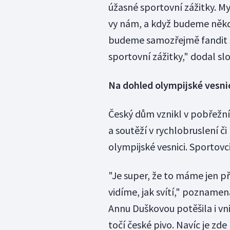
úžasné sportovní zážitky. My
vy nám, a když budeme někdy
budeme samozřejmě fandit s
sportovní zážitky," dodal sl
Na dohled olympijské vesni
Český dům vznikl v pobřežn
a soutěží v rychlobruslení č
olympijské vesnici. Sportovci
"Je super, že to máme jen př
vidíme, jak svítí," poznamen
Annu Duškovou potěšila i vni
točí české pivo. Navíc je zd