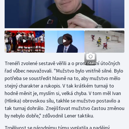
Stolní tenis
Triatlon
Veslování
Vodní slalom
Volejbal
Trenéři zvolené sestavě věřili a o promíchání útočných
+ 2 další
řad vůbec neuvažovali. "Mužstvo bylo vnitřně silné. Bylo
Ostatní
potřeba se soustředit hlavně na to, aby mužstvo mělo
stejný charakter a rukopis. V tak krátkém turnaji to
hodně měnit je, myslím si, velká chyba. V tom měl Ivan
(Hlinka) obrovskou sílu, takhle se mužstvo postavilo a
tak turnaj dohrálo. Znejišťovat mužstvo častou změnou
by nebylo dobře," zdůvodnil Lener taktiku.
Trpělivost se národnímu týmu vyplatila a nadějný