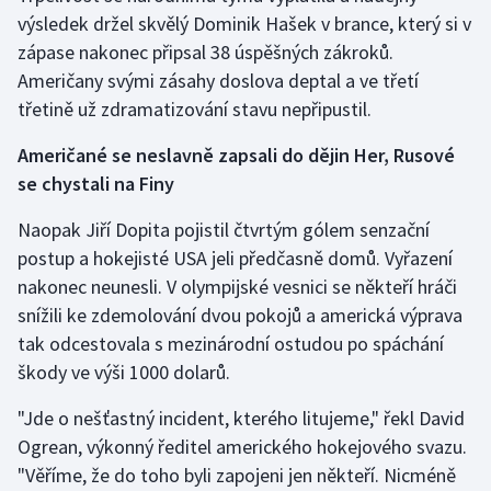
výsledek držel skvělý Dominik Hašek v brance, který si v
zápase nakonec připsal 38 úspěšných zákroků.
Američany svými zásahy doslova deptal a ve třetí
třetině už zdramatizování stavu nepřipustil.
Američané se neslavně zapsali do dějin Her, Rusové
se chystali na Finy
Naopak Jiří Dopita pojistil čtvrtým gólem senzační
postup a hokejisté USA jeli předčasně domů. Vyřazení
nakonec neunesli. V olympijské vesnici se někteří hráči
snížili ke zdemolování dvou pokojů a americká výprava
tak odcestovala s mezinárodní ostudou po spáchání
škody ve výši 1000 dolarů.
"Jde o nešťastný incident, kterého litujeme," řekl David
Ogrean, výkonný ředitel amerického hokejového svazu.
"Věříme, že do toho byli zapojeni jen někteří. Nicméně