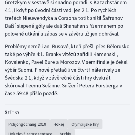
Gretzkym v sestavě si snadno poradil s Kazachstánem
4:1, i když po úvodní části vedl jen 2:1. Po rychlých
trefách Nieuwendyka a Corsona totiž snížil Šafranov.
Další slepené góly ale dali Shanahan s Yzermanem po
polovině utkání a zápas se v závěru už jen dohrával.
Problémy neměli ani Rusové, kteří přešli přes Bělorusko
také po výhře 4:1. Branky vítězů zařídili Kamenskij,
Kovalenko, Pavel Bure a Morozov. V semifinále je čekal
výběr Suomi. Finové přetlačili ve čtvrtfinále rivaly ze
Švédska 2:1, když v závěrečné části hry dvakrát
skóroval Teemu Selänne. Snížení Petera Forsberga v
čase 59:48 přišlo pozdě.
ŠTÍTKY
Pchjongčchang 2018
Hokej
Olympijské hry
Hokejová reprezentace
Archiv