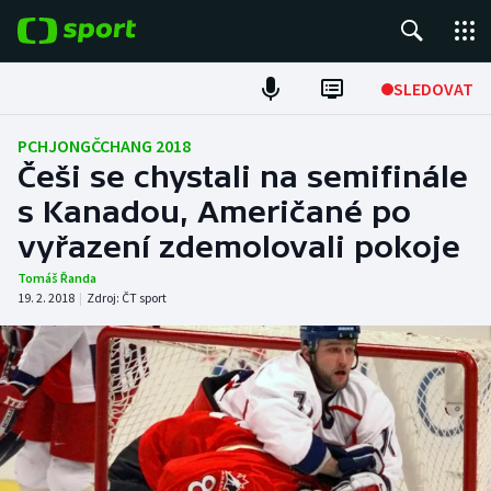
POPULÁRNÍ
SLEDOVAT
Fotbal
PCHJONGČCHANG 2018
Češi se chystali na semifinále
Hokej
s Kanadou, Američané po
vyřazení zdemolovali pokoje
Tenis
Tomáš Řanda
Atletika
19. 2. 2018
|
Zdroj:
ČT sport
Cyklistika
DALŠÍ SPORTY
Americký fotbal
NEPŘEHLÉDNĚTE