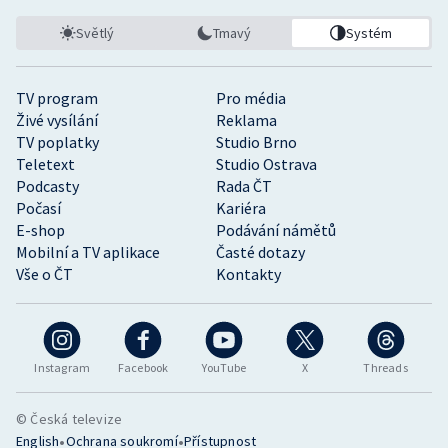
Světlý
Tmavý
Systém
TV program
Pro média
Živé vysílání
Reklama
TV poplatky
Studio Brno
Teletext
Studio Ostrava
Podcasty
Rada ČT
Počasí
Kariéra
E-shop
Podávání námětů
Mobilní a TV aplikace
Časté dotazy
Vše o ČT
Kontakty
Instagram
Facebook
YouTube
X
Threads
© Česká televize
•
•
English
Ochrana soukromí
Přístupnost