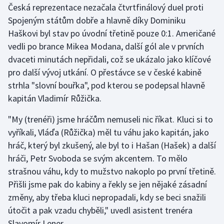
Česká reprezentace nezačala čtvrtfinálový duel proti
Spojeným státům dobře a hlavně díky Dominiku
Gymnastika
Haškovi byl stav po úvodní třetině pouze 0:1. Američané
vedli po brance Mikea Modana, další gól ale v prvních
Házená
dvaceti minutách nepřidali, což se ukázalo jako klíčové
Jezdectví
pro další vývoj utkání. O přestávce se v české kabině
strhla "slovní bouřka", pod kterou se podepsal hlavně
Judo
kapitán Vladimír Růžička.
"My (trenéři) jsme hráčům nemuseli nic říkat. Kluci si to
Krasobruslení
vyříkali, Vláďa (Růžička) měl tu váhu jako kapitán, jako
Lezení
hráč, který byl zkušený, ale byl to i Hašan (Hašek) a další
hráči, Petr Svoboda se svým akcentem. To mělo
Lyže a snowboard
strašnou váhu, kdy to mužstvo nakoplo po první třetině.
Přišli jsme pak do kabiny a řekly se jen nějaké zásadní
Moderní pětiboj
změny, aby třeba kluci nepropadali, kdy se beci snažili
útočit a pak vzadu chyběli," uvedl asistent trenéra
Motorsport
Slavomír Lener.