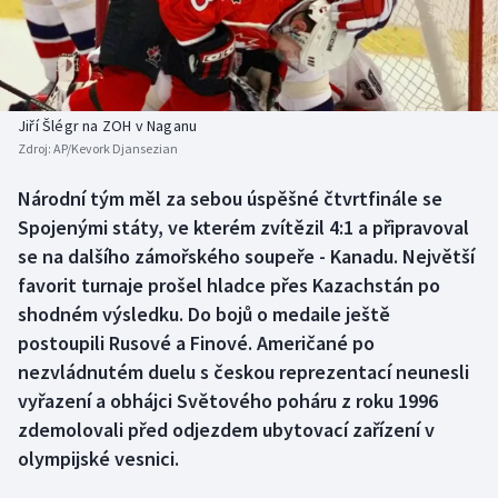
Baseball a softbal
Soutěže
Basketbal
Historické návraty
Biatlon
Aplikace ČT sport
Jiří Šlégr na ZOH v Naganu
Zdroj:
AP/Kevork Djansezian
Boby a skeleton
AZ kvíz
Národní tým měl za sebou úspěšné čtvrtfinále se
Spojenými státy, ve kterém zvítězil 4:1 a připravoval
Box
se na dalšího zámořského soupeře - Kanadu. Největší
Curling
favorit turnaje prošel hladce přes Kazachstán po
shodném výsledku. Do bojů o medaile ještě
Dostihy
postoupili Rusové a Finové. Američané po
nezvládnutém duelu s českou reprezentací neunesli
Florbal
vyřazení a obhájci Světového poháru z roku 1996
zdemolovali před odjezdem ubytovací zařízení v
Futsal
olympijské vesnici.
Golf