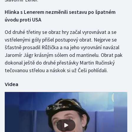
Olympijské hry
Hlinka s Lenerem nezměnili sestavu po špatném
úvodu proti USA
Parasport
Od druhé třetiny se obraz hry začal vyrovnávat a se
Plavání
vstřelenými góly přišel postupový obrat. Nejprve se
šťastně prosadil Růžička a na jeho vyrovnání navázal
Plážový volejbal
Jaromír Jágr krásným sólem od mantinelu. Obrat pak
dokonal ještě do druhé přestávky Martin Ručinský
Ragby
tečovanou střelou a náskok si už Češi pohlídali.
Rychlobruslení
Videa
Rychlostní kanoistika
Short track
Sportovní střelba