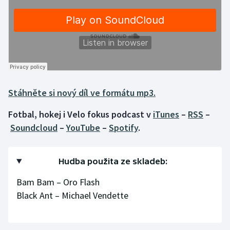
Gymnastika
Házená
Jezdectví
Stáhněte si nový díl ve formátu mp3.
Judo
Fotbal, hokej i Velo fokus podcast v
iTunes
–
RSS
–
Krasobruslení
Soundcloud
–
YouTube
–
Spotify
.
Lezení
Hudba použita ze skladeb:
Lyže a snowboard
Bam Bam – Oro Flash
Black Ant – Michael Vendette
Moderní pětiboj
Motorsport