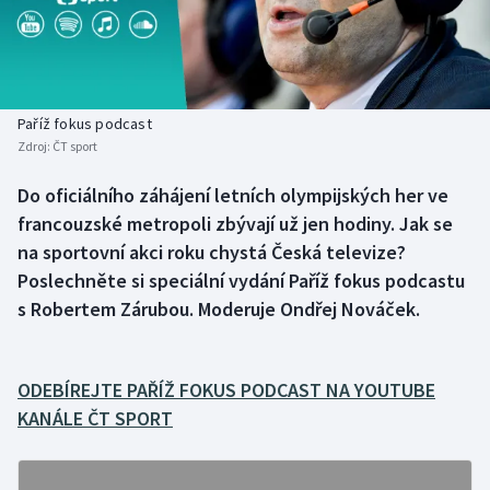
Baseball a softbal
Soutěže
Basketbal
Historické návraty
Biatlon
Aplikace ČT sport
Paříž fokus podcast
Zdroj:
ČT sport
Boby a skeleton
AZ kvíz
Do oficiálního záhájení letních olympijských her ve
francouzské metropoli zbývají už jen hodiny. Jak se
Box
na sportovní akci roku chystá Česká televize?
Curling
Poslechněte si speciální vydání Paříž fokus podcastu
s Robertem Zárubou. Moderuje Ondřej Nováček.
Dostihy
Florbal
ODEBÍREJTE PAŘÍŽ FOKUS PODCAST NA YOUTUBE
KANÁLE ČT SPORT
Futsal
Golf