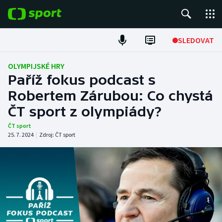
POPULÁRNÍ
SLEDOVAT
Fotbal
OLYMPIJSKÉ HRY
Paříž fokus podcast s
Hokej
Robertem Zárubou: Co chystá
ČT sport z olympiády?
Tenis
ČT sport
Atletika
25. 7. 2024
|
Zdroj:
ČT sport
Cyklistika
DALŠÍ SPORTY
Americký fotbal
NEPŘEHLÉDNĚTE