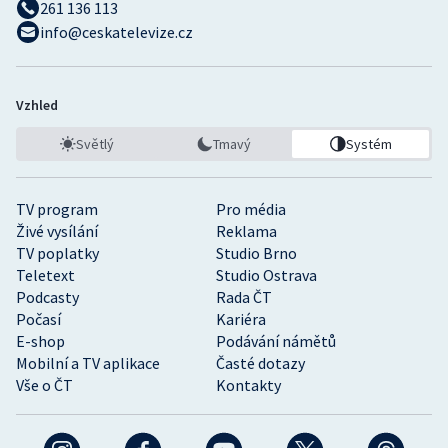
261 136 113
info@ceskatelevize.cz
Vzhled
Světlý
Tmavý
Systém
TV program
Pro média
Živé vysílání
Reklama
TV poplatky
Studio Brno
Teletext
Studio Ostrava
Podcasty
Rada ČT
Počasí
Kariéra
E-shop
Podávání námětů
Mobilní a TV aplikace
Časté dotazy
Vše o ČT
Kontakty