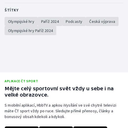
Olympijské hry
ŠTÍTKY
Olympijské hry
Paříž 2024
Podcasty
Česká výprava
Parasport
Olympijské hry Paříž 2024
Plavání
Plážový volejbal
Ragby
Rychlobruslení
APLIKACE ČT SPORT
Mějte celý sportovní svět vždy u sebe i na
Rychlostní kanoistika
velké obrazovce.
Short track
S mobilní aplikací, HbbTV a apkou iVysílání ve své chytré televizi
máte ČT sport vždy po ruce. Sledujte přímé přenosy, články a
bonusový obsah kdekoli a kdykoli.
Sportovní střelba