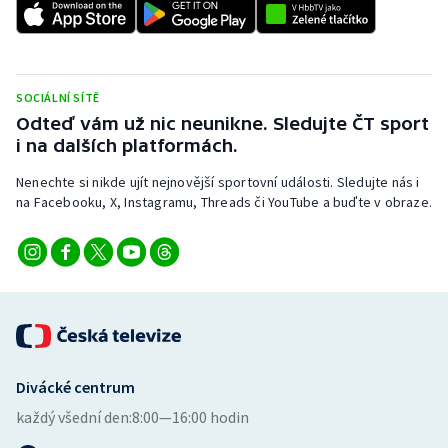
Stolní tenis
Triatlon
SOCIÁLNÍ SÍTĚ
Veslování
Odteď vám už nic neunikne. Sledujte ČT sport
i na dalších platformách.
Vodní slalom
Nenechte si nikde ujít nejnovější sportovní události. Sledujte nás i
na Facebooku, X, Instagramu, Threads či YouTube a buďte v obraze.
Volejbal
Ostatní
Divácké centrum
každý všední den:
8:00—16:00 hodin