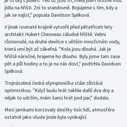
je to boj s jídlem. Teď už jsou tři, měla jsem hrozně moc
jídla na hřišti. Zní to srandovně. Bojujeme s tím, kdy a
Olympijské hry
jak se najíst," popsala Davidson Spilková.
Parasport
V jinak rovinaté krajině vytvořil před pětatřiceti lety
architekt Hubert Chesneau záludné hřiště. Velmi
Plavání
různorodé, na druhé devítce s větším množstvím vody,
která umí být až zákeřná. "Kola jsou dlouhá. Jak je
Plážový volejbal
hřiště náročné, hrajeme ho dlouho. Byly jsme tam zase
Ragby
pět a půl hodiny a to je na nás dost," podtrhla Davidson
Spilková.
Rychlobruslení
Trojnásobná česká olympionička stále zůstává
optimistkou. "Když budu hrát takhle další dva dny a
Rychlostní kanoistika
nějak to udržím, mám šanci hrát pod par," dodala.
Short track
Mezi jamkami korzovaly desítky tisíc lidí, atmosféra
ostatně jako všude jinde byla vynikající.
Sportovní střelba