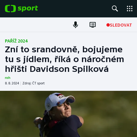
POPULÁRNÍ
SLEDOVAT
Fotbal
PAŘÍŽ 2024
Zní to srandovně, bojujeme
Hokej
tu s jídlem, říká o náročném
hřišti Davidson Spilková
Tenis
roh
Atletika
8. 8. 2024
|
Zdroj:
ČT sport
Cyklistika
DALŠÍ SPORTY
Americký fotbal
NEPŘEHLÉDNĚTE