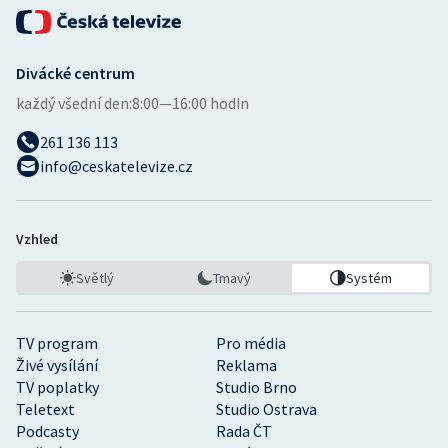
Divácké centrum
každý všední den:
8:00—16:00 hodin
261 136 113
info@ceskatelevize.cz
Vzhled
Světlý
Tmavý
Systém
TV program
Pro média
Živé vysílání
Reklama
TV poplatky
Studio Brno
Teletext
Studio Ostrava
Podcasty
Rada ČT