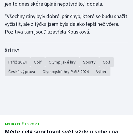
jen to dnes skóre úplně nepotvrdilo," dodala.
"Všechny rány byly dobré, pár chyb, které se budu snažit
vyčistit, ale z týčka jsem byla daleko lepší než včera.
Pozitiva tam jsou," uzavřela Kousková.
ŠTÍTKY
Paříž 2024
Golf
Olympijské hry
Sporty
Golf
Česká výprava
Olympijské hry Paříž 2024
Výběr
APLIKACE ČT SPORT
Mějte celý sportovní svět vždy u sebe i na