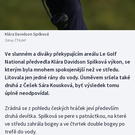
Baseball a softbal
Soutěže
Basketbal
Historické návraty
Biatlon
Aplikace ČT sport
Klára Davidson Spilková
Zdroj:
ČTK/AP
Boby a skeleton
AZ kvíz
Ve slunném a diváky překypujícím areálu Le Golf
National předvedla Klára Davidson Spilková výkon, se
Box
kterým byla mnohem spokojenější než ve středu.
Curling
Litovala jen jedné rány do vody. Úsměvem sršela také
druhá z Češek Sára Kousková, byť výsledek tomu
Dostihy
úplně neodpovídal.
Florbal
Zrádná se z pohledu českých hráček jeví především
druhá devítka. Spilková se pere s patnáctkou, na které
Futsal
ve středu zahrála bogey a ve čtvrtek double bogey po
trefě do vody.
Golf