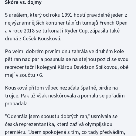
Skóre vs. dojmy
Stolní tenis
S areálem, který od roku 1991 hostí pravidelně jeden z
Triatlon
nejvýznamnějších kontinentálních turnajů French Open
a v roce 2018 se tu konal i Ryder Cup, zápasila také
Veslování
druhá z Češek Kousková.
Vodní slalom
Po velmi dobrém prvním dnu zahrála ve druhém kole
pět ran nad par a posunula se na stejnou pozici se svou
Volejbal
reprezentační kolegyní Klárou Davidson Spilkovou, obě
mají v součtu +6.
Ostatní
Kousková přitom vůbec nezačala špatně, birdie na
trojce. Pak už však neskórovala a pomalu se pořadím
propadala.
"Odehrála jsem spoustu dobrých ran," usmívala se
česká reprezentantka, která zažívá olympijskou
premiéru. "Jsem spokojená s tím, co tady předvádím,