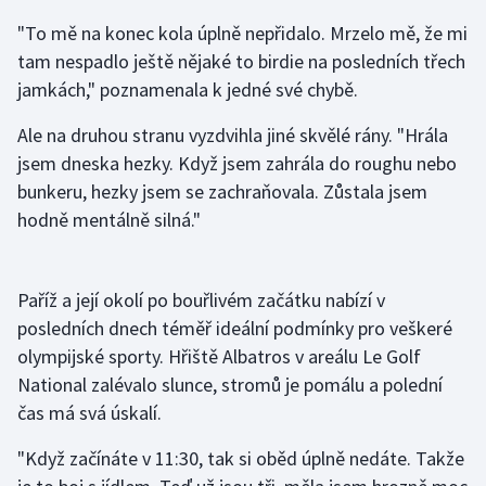
"To mě na konec kola úplně nepřidalo. Mrzelo mě, že mi
Gymnastika
tam nespadlo ještě nějaké to birdie na posledních třech
jamkách," poznamenala k jedné své chybě.
Házená
Ale na druhou stranu vyzdvihla jiné skvělé rány. "Hrála
Jezdectví
jsem dneska hezky. Když jsem zahrála do roughu nebo
bunkeru, hezky jsem se zachraňovala. Zůstala jsem
Judo
hodně mentálně silná."
Krasobruslení
Paříž a její okolí po bouřlivém začátku nabízí v
Lezení
posledních dnech téměř ideální podmínky pro veškeré
olympijské sporty. Hřiště Albatros v areálu Le Golf
Lyže a snowboard
National zalévalo slunce, stromů je pomálu a polední
čas má svá úskalí.
Moderní pětiboj
"Když začínáte v 11:30, tak si oběd úplně nedáte. Takže
Motorsport