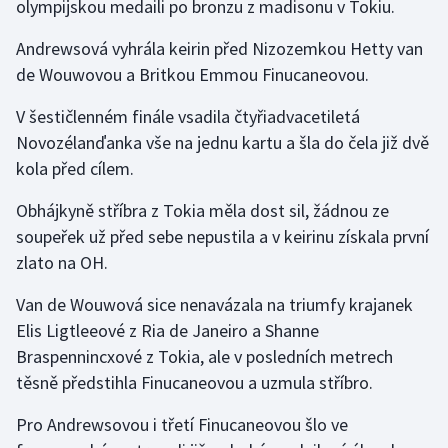
olympijskou medaili po bronzu z madisonu v Tokiu.
Stolní tenis
Andrewsová vyhrála keirin před Nizozemkou Hetty van
Triatlon
de Wouwovou a Britkou Emmou Finucaneovou.
Veslování
V šestičlenném finále vsadila čtyřiadvacetiletá
Novozélanďanka vše na jednu kartu a šla do čela již dvě
Vodní slalom
kola před cílem.
Volejbal
Obhájkyně stříbra z Tokia měla dost sil, žádnou ze
soupeřek už před sebe nepustila a v keirinu získala první
Ostatní
zlato na OH.
Van de Wouwová sice nenavázala na triumfy krajanek
Elis Ligtleeové z Ria de Janeiro a Shanne
Braspennincxové z Tokia, ale v posledních metrech
těsně předstihla Finucaneovou a uzmula stříbro.
Pro Andrewsovou i třetí Finucaneovou šlo ve