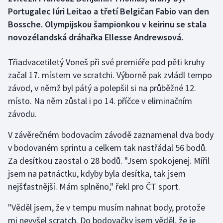
Portugalec Iúri Leitao a třetí Belgičan Fabio van den
Gymnastika
Bossche. Olympijskou šampionkou v keirinu se stala
novozélandská dráhařka Ellesse Andrewsová.
Házená
Třiadvacetiletý Voneš při své premiéře pod pěti kruhy
Jezdectví
začal 17. místem ve scratchi. Výborně pak zvládl tempo
závod, v němž byl pátý a polepšil si na průběžné 12.
Judo
místo. Na něm zůstal i po 14. příčce v eliminačním
závodu.
Krasobruslení
V závěrečném bodovacím závodě zaznamenal dva body
Lezení
v bodovaném sprintu a celkem tak nastřádal 56 bodů.
Za desítkou zaostal o 28 bodů. "Jsem spokojenej. Mířil
Lyže a snowboard
jsem na patnáctku, kdyby byla desítka, tak jsem
nejšťastnější. Mám splněno," řekl pro ČT sport.
Moderní pětiboj
"Věděl jsem, že v tempu musím nahnat body, protože
Motorsport
mi nevyšel scratch. Do bodovačky jsem věděl, že je