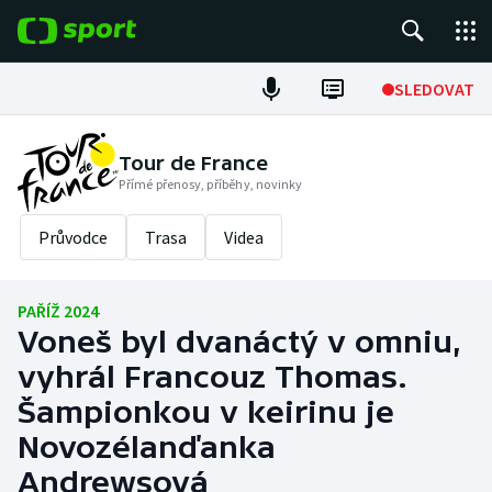
POPULÁRNÍ
SLEDOVAT
Fotbal
Tour de France
Přímé přenosy, příběhy, novinky
Hokej
Průvodce
Trasa
Videa
Tenis
Atletika
PAŘÍŽ 2024
Voneš byl dvanáctý v omniu,
Cyklistika
vyhrál Francouz Thomas.
DALŠÍ SPORTY
Šampionkou v keirinu je
Novozélanďanka
Americký fotbal
NEPŘEHLÉDNĚTE
Andrewsová