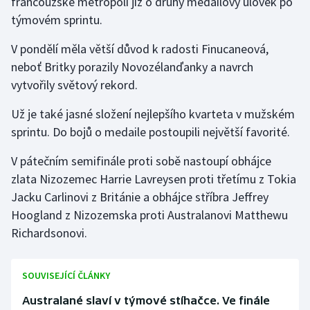
francouzské metropoli již o druhý medailový úlovek po
týmovém sprintu.
V pondělí měla větší důvod k radosti Finucaneová,
neboť Britky porazily Novozélanďanky a navrch
vytvořily světový rekord.
Už je také jasné složení nejlepšího kvarteta v mužském
sprintu. Do bojů o medaile postoupili největší favorité.
V pátečním semifinále proti sobě nastoupí obhájce
zlata Nizozemec Harrie Lavreysen proti třetímu z Tokia
Jacku Carlinovi z Británie a obhájce stříbra Jeffrey
Hoogland z Nizozemska proti Australanovi Matthewu
Richardsonovi.
SOUVISEJÍCÍ ČLÁNKY
Australané slaví v týmové stíhačce. Ve finále