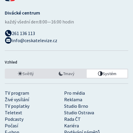
Divácké centrum
každý všední den:
8:00—16:00 hodin
261 136 113
info@ceskatelevize.cz
Vzhled
Světlý
Tmavý
Systém
TV program
Pro média
Živé vysílání
Reklama
TV poplatky
Studio Brno
Teletext
Studio Ostrava
Podcasty
Rada ČT
Počasí
Kariéra
E-shop
Podávání námětů