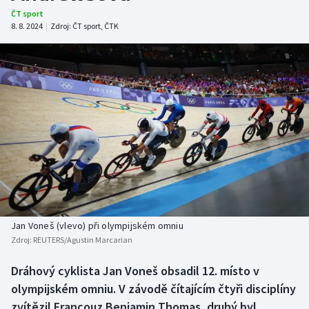
Baseball a softbal
Soutěže
ČT sport
8. 8. 2024
|
Zdroj:
ČT sport
,
ČTK
Basketbal
Historické návraty
Biatlon
Aplikace ČT sport
Boby a skeleton
AZ kvíz
Box
Curling
Dostihy
Jan Voneš (vlevo) při olympijském omniu
Florbal
Zdroj:
REUTERS/Agustin Marcarian
Dráhový cyklista Jan Voneš obsadil 12. místo v
Futsal
olympijském omniu. V závodě čítajícím čtyři disciplíny
zvítězil Francouz Benjamin Thomas, druhý byl
Golf