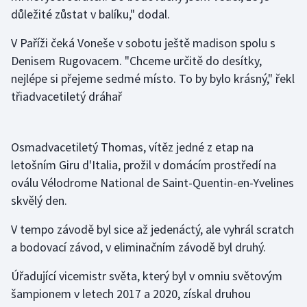
důležité zůstat v balíku," dodal.
Olympijské hry
V Paříži čeká Voneše v sobotu ještě madison spolu s
Parasport
Denisem Rugovacem. "Chceme určitě do desítky,
nejlépe si přejeme sedmé místo. To by bylo krásný," řekl
Plavání
třiadvacetiletý dráhař
Plážový volejbal
Osmadvacetiletý Thomas, vítěz jedné z etap na
Ragby
letošním Giru d'Italia, prožil v domácím prostředí na
oválu Vélodrome National de Saint-Quentin-en-Yvelines
Rychlobruslení
skvělý den.
Rychlostní kanoistika
V tempo závodě byl sice až jedenáctý, ale vyhrál scratch
a bodovací závod, v eliminačním závodě byl druhý.
Short track
Úřadující vicemistr světa, který byl v omniu světovým
Sportovní střelba
šampionem v letech 2017 a 2020, získal druhou