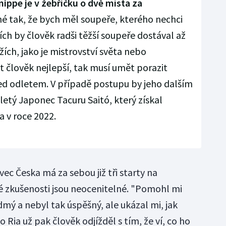
ippe je v žebříčku o dvě místa za
tak, že bych měl soupeře, kterého nechci
ch by člověk radši těžší soupeře dostával až
ích, jako je mistrovství světa nebo
 člověk nejlepší, tak musí umět porazit
ed odletem. V případě postupu by jeho dalším
etý Japonec Tacuru Saitó, který získal
a v roce 2022.
ec Česka má za sebou již tři starty na
é zkušenosti jsou neocenitelné. "Pomohl mi
mý a nebyl tak úspěšný, ale ukázal mi, jak
Ria už pak člověk odjížděl s tím, že ví, co ho