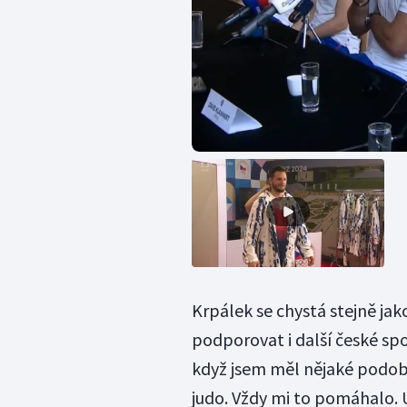
Krpálek se chystá stejně j
podporovat i další české spo
když jsem měl nějaké podob
judo. Vždy mi to pomáhalo. U