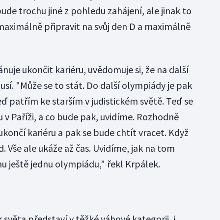
bude trochu jiné z pohledu zahájení, ale jinak to
 maximálně připravit na svůj den D a maximálně
nuje ukončit kariéru, uvědomuje si, že na další
sí. "Může se to stát. Do další olympiády je pak
ď patřím ke starším v judistickém světě. Teď se
 v Paříži, a co bude pak, uvidíme. Rozhodně
ukončí kariéru a pak se bude chtít vracet. Když
 Vše ale ukáže až čas. Uvidíme, jak na tom
u ještě jednu olympiádu," řekl Krpálek.
 světa představí v těžké váhové kategorii, i