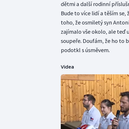
dětmi a další rodinní přísluš
Bude to více lidí a těším se,
toho, že osmiletý syn Anton
zajímalo vše okolo, ale teď 
soupeře. Doufám, že ho to b
podotkl s úsměvem.
Videa