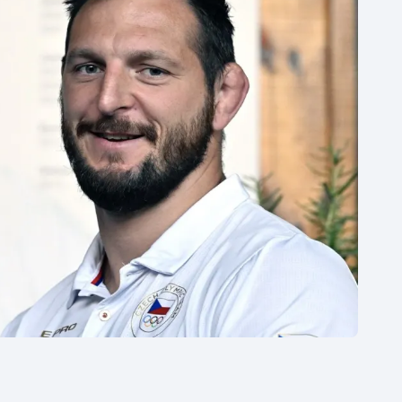
Moderní pětiboj
Triatlon
Motorsport
Veslování
Olympijské hry
Vodní slalom
Parasport
Volejbal
Plavání
Ostatní
Plážový volejbal