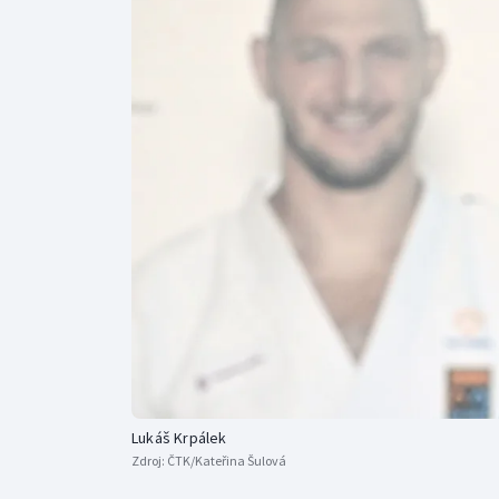
Curling
Dostihy
Florbal
Futsal
Golf
Gymnastika
Lukáš Krpálek
Zdroj:
ČTK/Kateřina Šulová