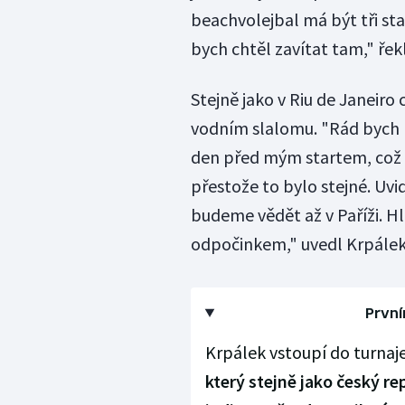
beachvolejbal má být tři sta
bych chtěl zavítat tam," řekl
Stejně jako v Riu de Janeiro 
vodním slalomu. "Rád bych ho
den před mým startem, což b
přestože to bylo stejné. Uvi
budeme vědět až v Paříži. H
odpočinkem," uvedl Krpálek
Prvn
Krpálek vstoupí do turnaj
který stejně jako český 