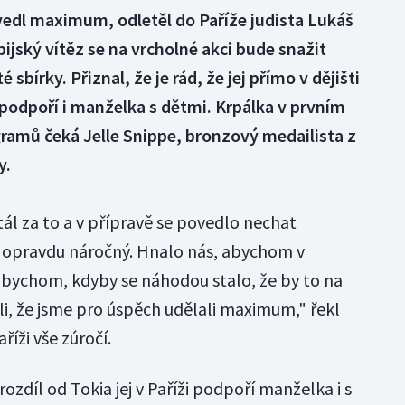
vedl maximum, odletěl do Paříže judista Lukáš
jský vítěz se na vrcholné akci bude snažit
 sbírky. Přiznal, že je rád, že jej přímo v dějišti
podpoří i manželka s dětmi. Krpálka v prvním
gramů čeká Jelle Snippe, bronzový medailista z
y.
tál za to a v přípravě se povedlo nechat
l opravdu náročný. Hnalo nás, abychom v
abychom, kdyby se náhodou stalo, že by to na
, že jsme pro úspěch udělali maximum," řekl
aříži vše zúročí.
 rozdíl od Tokia jej v Paříži podpoří manželka i s