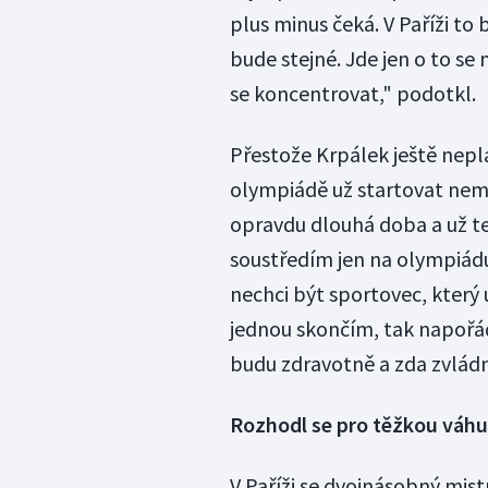
plus minus čeká. V Paříži to 
bude stejné. Jde jen o to se
se koncentrovat," podotkl.
Přestože Krpálek ještě neplá
olympiádě už startovat nemu
opravdu dlouhá doba a už te
soustředím jen na olympiádu
nechci být sportovec, který 
jednou skončím, tak napořád.
budu zdravotně a zda zvládn
Rozhodl se pro těžkou váhu
V Paříži se dvojnásobný mistr