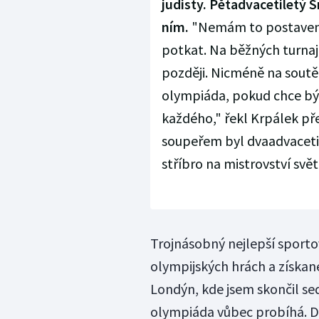
judisty.
Pětadvacetiletý Sn
ním.
"Nemám to postavené 
potkat. Na běžných turnají
později. Nicméně na soutěž
olympiáda, pokud chce být
každého," řekl Krpálek př
soupeřem byl dvaadvacetil
stříbro na mistrovství svět
Trojnásobný nejlepší sportov
olympijských hrách a získan
Londýn, kde jsem skončil sed
olympiáda vůbec probíhá. Do 