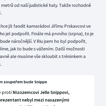
 metrů od naší judistické haly. Takže rozhodně
.
chce jít fandit kamarádovi Jiřímu Prskavcovi ve
 jel podpořit. Finále má prvního (srpna), to je
ude náročnější. V Riu jsem ho byl podpořit,
díme, jak to bude s vážením. Další možnosti
lavně ale musíme vše skloubit s tréninkem a
.
ím soupeřem bude Snippe
e proti
Nizozemcovi Jelle Snippovi,
reprezentant nebyl mezi nasazenými