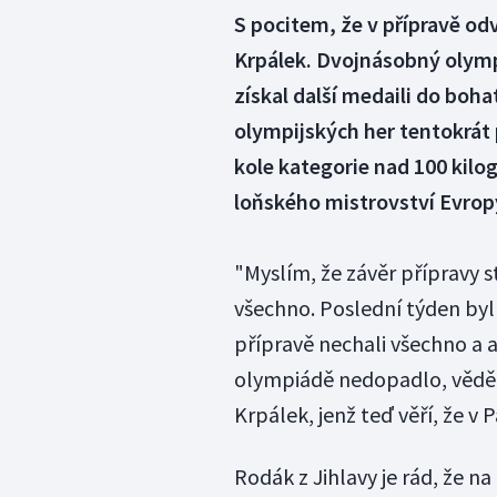
S pocitem, že v přípravě od
Krpálek. Dvojnásobný olympi
získal další medaili do bohaté
olympijských her tentokrát 
kole kategorie nad 100 kilo
loňského mistrovství Evrop
"Myslím, že závěr přípravy s
všechno. Poslední týden by
přípravě nechali všechno a 
olympiádě nedopadlo, věděli
Krpálek, jenž teď věří, že v P
Rodák z Jihlavy je rád, že na