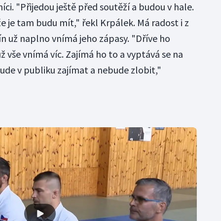
níci. "Přijedou ještě před soutěží a budou v hale.
 že je tam budu mít," řekl Krpálek. Má radost i z
ín už naplno vnímá jeho zápasy. "Dříve ho
už vše vnímá víc. Zajímá ho to a vyptává se na
ude v publiku zajímat a nebude zlobit,"