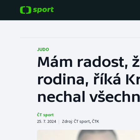
POPULÁRNÍ
DALŠÍ SPORTY
Fotbal
Americký fotbal
JUDO
Mám radost, ž
Hokej
Baseball a softbal
rodina, říká K
Tenis
Basketbal
Atletika
nechal všech
Biatlon
Cyklistika
Boby a skeleton
ČT sport
25. 7. 2024
|
Zdroj:
ČT sport
,
ČTK
Box