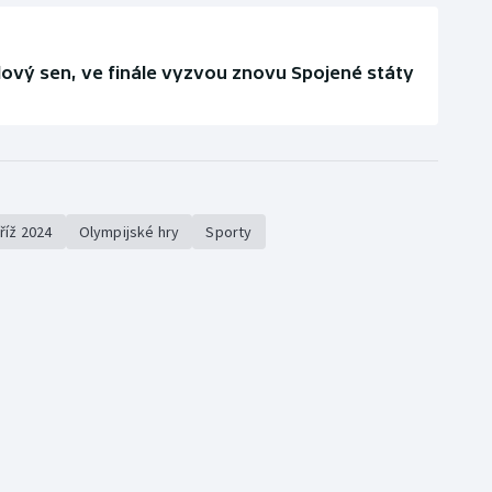
lový sen, ve finále vyzvou znovu Spojené státy
říž 2024
Olympijské hry
Sporty