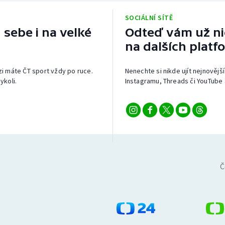
SOCIÁLNÍ SÍTĚ
 sebe i na velké
Odteď vám už nic
na dalších platf
izi máte ČT sport vždy po ruce.
Nenechte si nikde ujít nejnovější
ykoli.
Instagramu, Threads či YouTube 
Č