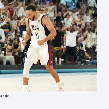
Moderní pětiboj
Triatlon
Motorsport
Veslování
Olympijské hry
Vodní slalom
Parasport
Volejbal
Plavání
Ostatní
Plážový volejbal
urnaje