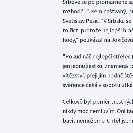
Srbové se po promarněné šanc
rozhodčí. "Jsem naštvaný, pr
Svetislav Pešič. "V Srbsku se
to říct, protože nejlepší hráč
hody," poukázal na Jokičovu 
"Pokud náš nejlepší střelec
jen jednu šestku, znamená to,
vítězství, přeji jim hodně ště
svěřence čeká v sobotu utk
Celkově byl poměr trestnýc
nikdy moc nemluvím. Oni tad
bavit nemůžeme. Chtěl jsem 