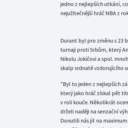
jedno z nejlepších utkání, co
nejužitečnější hráč NBA z ro
Durant byl pro změnu s 23 
turnaji proti Srbům, který A
Nikolu Jokičovi a spol. mnoh
skalp srdnatě vzdorujícího s
"Byl to jeden z nejlepších zá
který jako hráč získal pět ti
v roli kouče. Několikrát oce
drželi naději na senzační výh
Donutili nás jít na maximum n