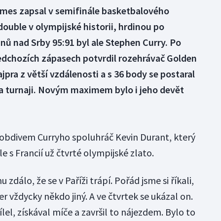
ames zapsal v semifinále basketbalového
 double v olympijské historii, hrdinou po
ů nad Srby 95:91 byl ale Stephen Curry. Po
dchozích zápasech potvrdil rozehrávač Golden
pra z větší vzdálenosti a s 36 body se postaral
na turnaji. Novým maximem bylo i jeho devět
s obdivem Curryho spoluhráč Kevin Durant, který
e s Francií už čtvrté olympijské zlato.
zdálo, že se v Paříži trápí. Pořád jsme si říkali,
r vždycky někdo jiný. A ve čtvrtek se ukázal on.
řílel, získával míče a završil to nájezdem. Bylo to