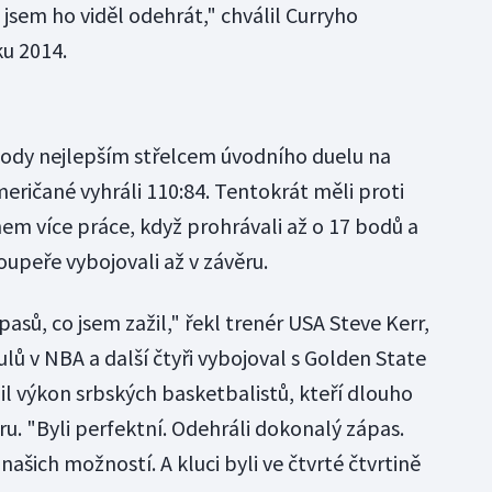
 jsem ho viděl odehrát," chválil Curryho
ku 2014.
body nejlepším střelcem úvodního duelu na
meričané vyhráli 110:84. Tentokrát měli proti
em více práce, když prohrávali až o 17 bodů a
oupeře vybojovali až v závěru.
pasů, co jsem zažil," řekl trenér USA Steve Kerr,
tulů v NBA a další čtyři vybojoval s Golden State
nil výkon srbských basketbalistů, kteří dlouho
ru. "Byli perfektní. Odehráli dokonalý zápas.
ašich možností. A kluci byli ve čtvrté čtvrtině