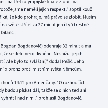
i na třetí olympijské finále zlobili na
otože jsme neměli jejich respekt," soptil kouč
 říká, že kdo prohraje, má právo se zlobit. Musím
 na světě střílel za 37 minut jen čtyři trestné
bilanci.
 (Bogdan Bogdanovič) odehraje 32 minut a má
 že se dělo něco divného. Nesnižuji jejich
stí. Ale bylo to zvláštní," dodal Pešič. Jeho
ání o bronz proti mistrům světa Němcům.
h hodů 14:12 pro Američany. "O rozhodčích
y budou pískat dál, takže se o nich teď ani
vyhrát i nad nimi," prohlásil Bogdanovič.