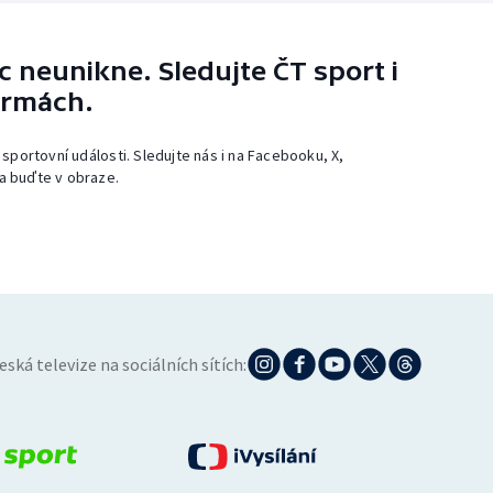
 neunikne. Sledujte ČT sport i
ormách.
 sportovní události. Sledujte nás i na Facebooku, X,
a buďte v obraze.
eská televize na sociálních sítích: