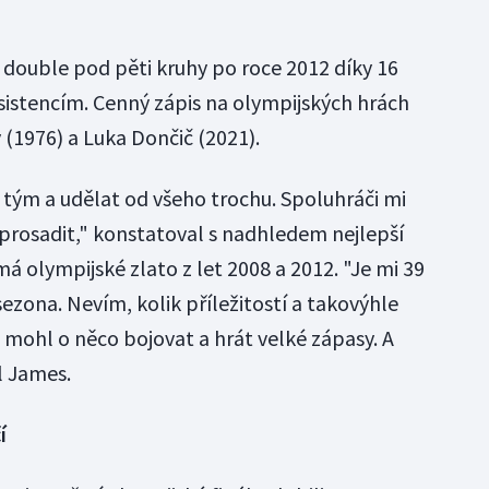
e double pod pěti kruhy po roce 2012 díky 16
istencím. Cenný zápis na olympijských hrách
v (1976) a Luka Dončič (2021).
 tým a udělat od všeho trochu. Spoluhráči mi
m prosadit," konstatoval s nadhledem nejlepší
 má olympijské zlato z let 2008 a 2012. "Je mi 39
sezona. Nevím, kolik příležitostí a takovýhle
 mohl o něco bojovat a hrát velké zápasy. A
l James.
í