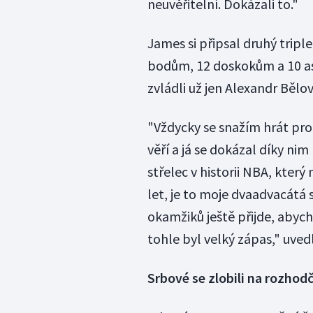
neuvěřitelní. Dokázali to."
James si připsal druhý tripl
bodům, 12 doskokům a 10 as
zvládli už jen Alexandr Bělo
"Vždycky se snažím hrát pro
věří a já se dokázal díky ni
střelec v historii NBA, který
let, je to moje dvaadvacátá 
okamžiků ještě přijde, abych
tohle byl velký zápas," uved
Srbové se zlobili na rozhodč