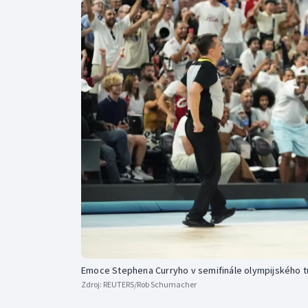
Curling
Dostihy
Florbal
Futsal
Golf
Gymnastika
Emoce Stephena Curryho v semifinále olympijského t
Zdroj:
REUTERS/Rob Schumacher