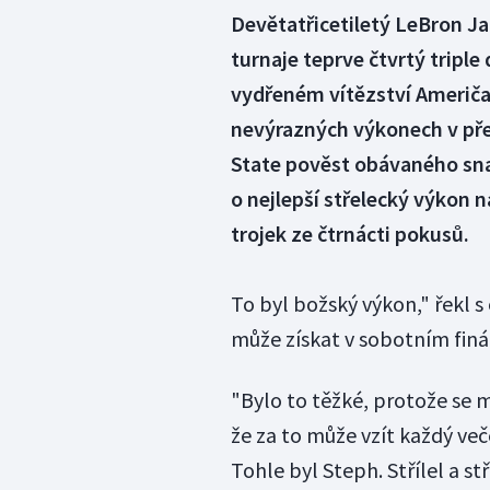
Devětatřicetiletý LeBron J
turnaje teprve čtvrtý triple
vydřeném vítězství Američan
nevýrazných výkonech v pře
State pověst obávaného snaj
o nejlepší střelecký výkon 
trojek ze čtrnácti pokusů.
To byl božský výkon," řekl 
může získat v sobotním finál
"Bylo to těžké, protože se mu 
že za to může vzít každý veče
Tohle byl Steph. Střílel a st