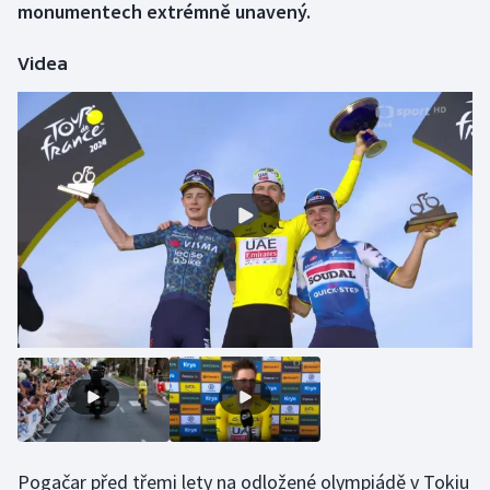
monumentech extrémně unavený.
Gymnastika
Videa
Házená
Jezdectví
Judo
Krasobruslení
Lezení
Lyže a snowboard
Moderní pětiboj
Motorsport
Pogačar před třemi lety na odložené olympiádě v Tokiu