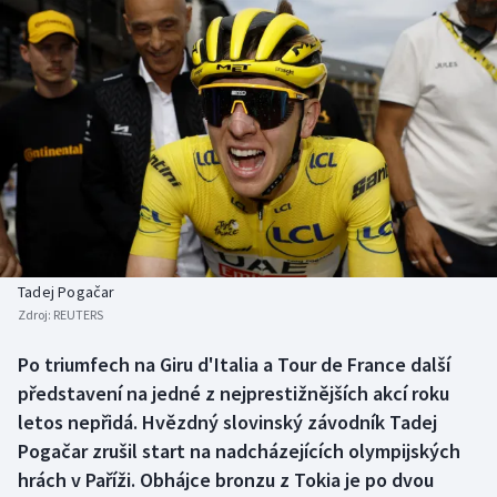
Baseball a softbal
Soutěže
Basketbal
Historické návraty
Biatlon
Aplikace ČT sport
Boby a skeleton
AZ kvíz
Box
Curling
Tadej Pogačar
Zdroj:
REUTERS
Dostihy
Po triumfech na Giru d'Italia a Tour de France další
Florbal
představení na jedné z nejprestižnějších akcí roku
letos nepřidá. Hvězdný slovinský závodník Tadej
Futsal
Pogačar zrušil start na nadcházejících olympijských
hrách v Paříži. Obhájce bronzu z Tokia je po dvou
Golf