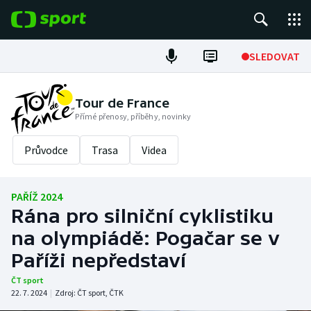
POPULÁRNÍ
SLEDOVAT
Fotbal
Tour de France
Přímé přenosy, příběhy, novinky
Hokej
Průvodce
Trasa
Videa
Tenis
Atletika
PAŘÍŽ 2024
Rána pro silniční cyklistiku
Cyklistika
na olympiádě: Pogačar se v
DALŠÍ SPORTY
Paříži nepředstaví
ČT sport
Americký fotbal
NEPŘEHLÉDNĚTE
22. 7. 2024
|
Zdroj:
ČT sport
,
ČTK