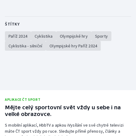
Stolní tenis
Triatlon
ŠTÍTKY
Veslování
Paříž 2024
Cyklistika
Olympijské hry
Sporty
Cyklistika - silniční
Olympijské hry Paříž 2024
Vodní slalom
Volejbal
Ostatní
APLIKACE ČT SPORT
Mějte celý sportovní svět vždy u sebe i na
velké obrazovce.
S mobilní aplikací, HbbTV a apkou iVysílání ve své chytré televizi
máte ČT sport vždy po ruce. Sledujte přímé přenosy, články a