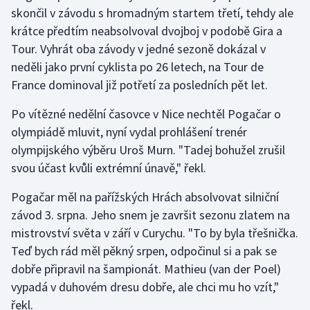
skončil v závodu s hromadným startem třetí, tehdy ale
Olympijské hry
krátce předtím neabsolvoval dvojboj v podobě Gira a
Tour. Vyhrát oba závody v jedné sezoně dokázal v
Parasport
neděli jako první cyklista po 26 letech, na Tour de
France dominoval již potřetí za posledních pět let.
Plavání
Po vítězné nedělní časovce v Nice nechtěl Pogačar o
Plážový volejbal
olympiádě mluvit, nyní vydal prohlášení trenér
olympijského výběru Uroš Murn. "Tadej bohužel zrušil
Ragby
svou účast kvůli extrémní únavě," řekl.
Rychlobruslení
Pogačar měl na pařížských Hrách absolvovat silniční
závod 3. srpna. Jeho snem je završit sezonu zlatem na
Rychlostní kanoistika
mistrovství světa v září v Curychu. "To by byla třešnička.
Teď bych rád měl pěkný srpen, odpočinul si a pak se
Short track
dobře připravil na šampionát. Mathieu (van der Poel)
vypadá v duhovém dresu dobře, ale chci mu ho vzít,"
Sportovní střelba
řekl.