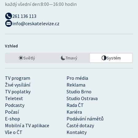
každý všední den:
8:00—16:00 hodin
261 136 113
info@ceskatelevize.cz
Vzhled
Světlý
Tmavý
Systém
TV program
Pro média
Živé vysílání
Reklama
TV poplatky
Studio Brno
Teletext
Studio Ostrava
Podcasty
Rada ČT
Počasí
Kariéra
E-shop
Podávání námětů
Mobilní a TV aplikace
Časté dotazy
Vše o ČT
Kontakty