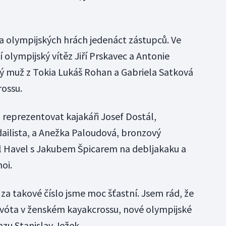
a olympijských hrách jedenáct zástupců. Ve
olympijský vítěz Jiří Prskavec a Antonie
ný muž z Tokia Lukáš Rohan a Gabriela Satková
rossu.
 reprezentovat kajakáři Josef Dostál,
ailista, a Anežka Paloudová, bronzový
l Havel s Jakubem Špicarem na debljakaku a
oi.
 za takové číslo jsme moc šťastní. Jsem rád, že
 kvóta v ženském kayakcrossu, nové olympijské
azu Stanislav Ježek.