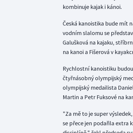
kombinuje kajak i kánoi.
Česká kanoistika bude mít n
vodním slalomu se představí 
Galušková na kajaku, stříbr
na kanoi a Fišerová v kayakc
Rychlostní kanoistiku budou
čtyřnásobný olympijský med
olympijský medailista Danie
Martin a Petr Fuksové na kan
"Za mě to je super výsledek,
se přece jen podařila extra
disciplíně," řekl předseda sv