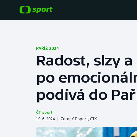
POPULÁRNÍ
DALŠÍ SPORTY
Fotbal
Americký fotbal
PAŘÍŽ 2024
Radost, slzy a
Hokej
Baseball a softbal
po emocionáln
Tenis
Basketbal
Atletika
podívá do Pař
Biatlon
Cyklistika
Boby a skeleton
ČT sport
19. 6. 2024
|
Zdroj:
ČT sport
,
ČTK
Box