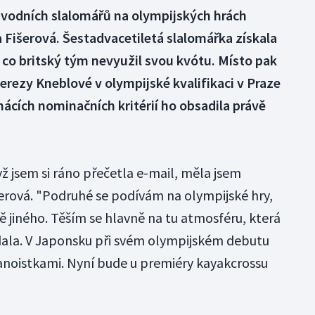
vodních slalomářů na olympijských hrách
 Fišerová. Šestadvacetiletá slalomářka získala
co britský tým nevyužil svou kvótu. Místo pak
Terezy Kneblové v olympijské kvalifikaci v Praze
ácích nominačních kritérií ho obsadila právě
 jsem si ráno přečetla e-mail, měla jsem
šerová. "Podruhé se podívám na olympijské hry,
ě jiného. Těším se hlavně na tu atmosféru, která
dala. V Japonsku při svém olympijském debutu
anoistkami. Nyní bude u premiéry kayakcrossu