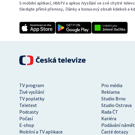
S mobilní aplikací, HbbTV a apkou iVysílání ve své chytré telev
Sledujte přímé přenosy, články a bonusový obsah kdekoli a kd
TV program
Pro média
Živé vysílání
Reklama
TV poplatky
Studio Brno
Teletext
Studio Ostrava
Podcasty
Rada ČT
Počasí
Kariéra
E-shop
Podávání námět
Mobilní a TV aplikace
Časté dotazy