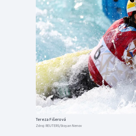
Curling
Dostihy
Florbal
Futsal
Golf
Gymnastika
Tereza Fišerová
Zdroj:
REUTERS/Stoyan Nenov