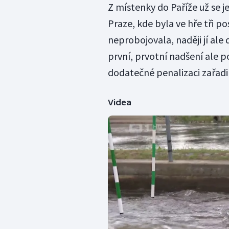
Z místenky do Paříže už se jed
Praze, kde byla ve hře tři po
neprobojovala, naději jí ale 
první, prvotní nadšení ale po 
dodatečné penalizaci zařadil
Videa