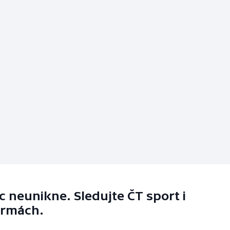
 neunikne. Sledujte ČT sport i
ormách.