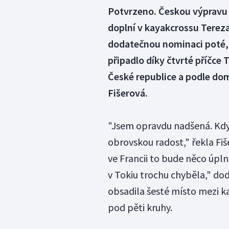
Potvrzeno. Českou výpravu 
doplní v kayakcrossu Tereza
dodatečnou nominaci poté, 
připadlo díky čtvrté příčce 
České republice a podle dom
Fišerová.
"Jsem opravdu nadšená. Když
obrovskou radost," řekla Fi
ve Francii to bude něco úpln
v Tokiu trochu chyběla," do
obsadila šesté místo mezi k
pod pěti kruhy.