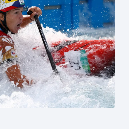
Moderní pětiboj
Triatlon
Motorsport
Veslování
Olympijské hry
Vodní slalom
Parasport
Volejbal
Plavání
Ostatní
Plážový volejbal