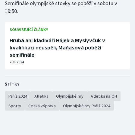
Semifinále olympijské stovky se poběží v sobotu v
Stolní tenis
19:50.
Triatlon
SOUVISEJÍCÍ ČLÁNKY
Veslování
Hrubá ani kladiváři Hájek a Myslyvčuk v
Vodní slalom
kvalifikaci neuspěli, Maňasová poběží
semifinále
Volejbal
2. 8. 2024
Ostatní
ŠTÍTKY
Paříž 2024
Atletika
Olympijské hry
Atletika na OH
Sporty
Česká výprava
Olympijské hry Paříž 2024