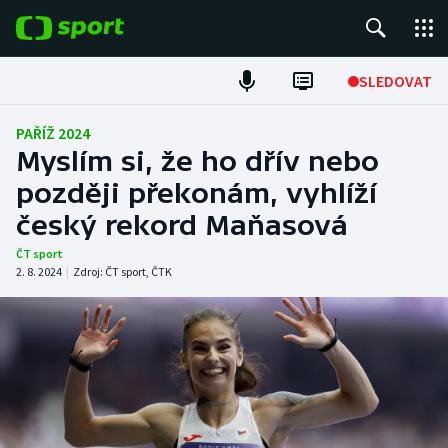
POPULÁRNÍ
SLEDOVAT
Fotbal
PAŘÍŽ 2024
Myslím si, že ho dřív nebo
Hokej
později překonám, vyhlíží
český rekord Maňasová
Tenis
ČT sport
Atletika
2. 8. 2024
|
Zdroj:
ČT sport
,
ČTK
Cyklistika
DALŠÍ SPORTY
Americký fotbal
NEPŘEHLÉDNĚTE