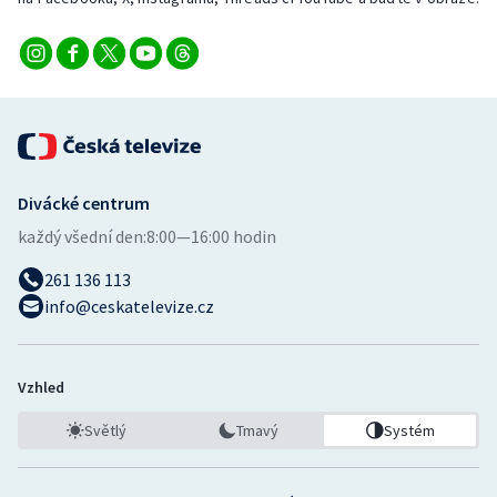
Divácké centrum
každý všední den:
8:00—16:00 hodin
261 136 113
info@ceskatelevize.cz
Vzhled
Světlý
Tmavý
Systém