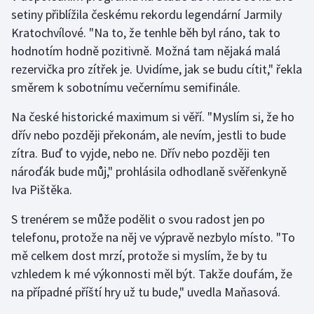
setiny přiblížila českému rekordu legendární Jarmily
Olympijské hry
Kratochvílové. "Na to, že tenhle běh byl ráno, tak to
hodnotím hodně pozitivně. Možná tam nějaká malá
Parasport
rezervička pro zítřek je. Uvidíme, jak se budu cítit," řekla
směrem k sobotnímu večernímu semifinále.
Plavání
Na české historické maximum si věří. "Myslím si, že ho
Plážový volejbal
dřív nebo později překonám, ale nevím, jestli to bude
zítra. Buď to vyjde, nebo ne. Dřív nebo později ten
Ragby
nároďák bude můj," prohlásila odhodlaně svěřenkyně
Iva Pištěka.
Rychlobruslení
S trenérem se může podělit o svou radost jen po
Rychlostní kanoistika
telefonu, protože na něj ve výpravě nezbylo místo. "To
mě celkem dost mrzí, protože si myslím, že by tu
Short track
vzhledem k mé výkonnosti měl být. Takže doufám, že
Sportovní střelba
na případné příští hry už tu bude," uvedla Maňasová.