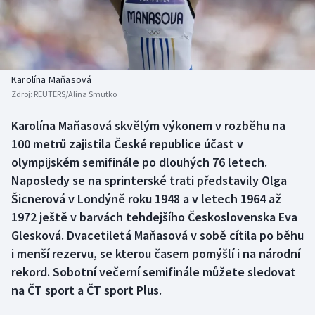
Baseball a softbal
Soutěže
Basketbal
Historické návraty
Biatlon
Aplikace ČT sport
Karolína Maňasová
Zdroj:
REUTERS/Alina Smutko
Boby a skeleton
AZ kvíz
Karolína Maňasová skvělým výkonem v rozběhu na
100 metrů zajistila České republice účast v
Box
olympijském semifinále po dlouhých 76 letech.
Curling
Naposledy se na sprinterské trati představily Olga
Šicnerová v Londýně roku 1948 a v letech 1964 až
Dostihy
1972 ještě v barvách tehdejšího Československa Eva
Glesková. Dvacetiletá Maňasová v sobě cítila po běhu
Florbal
i menší rezervu, se kterou časem pomýšlí i na národní
rekord. Sobotní večerní semifinále můžete sledovat
Futsal
na ČT sport a ČT sport Plus.
Golf