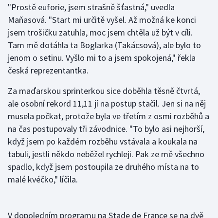
"Prostě euforie, jsem strašně šťastná," uvedla
Maňasová. "Start mi určitě vyšel. Až možná ke konci
Gymnastika
jsem trošičku zatuhla, moc jsem chtěla už být v cíli.
Tam mě dotáhla ta Boglarka (Takácsová), ale bylo to
Házená
jenom o setinu. Vyšlo mi to a jsem spokojená," řekla
Jezdectví
česká reprezentantka.
Za maďarskou sprinterkou sice doběhla těsně čtvrtá,
Judo
ale osobní rekord 11,11 jí na postup stačil. Jen si na něj
musela počkat, protože byla ve třetím z osmi rozběhů a
Krasobruslení
na čas postupovaly tři závodnice. "To bylo asi nejhorší,
Lezení
když jsem po každém rozběhu vstávala a koukala na
tabuli, jestli někdo neběžel rychleji. Pak ze mě všechno
Lyže a snowboard
spadlo, když jsem postoupila ze druhého místa na to
malé kvéčko," líčila.
Moderní pětiboj
Motorsport
V dopoledním programu na Stade de France se na dvě