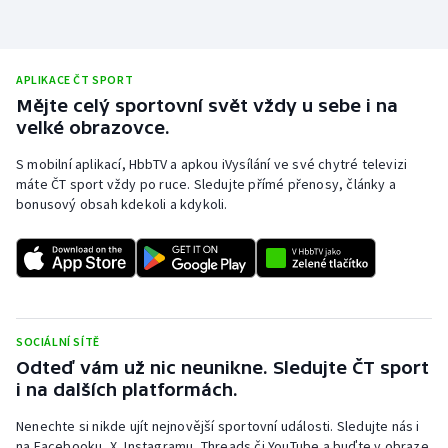
APLIKACE ČT SPORT
Mějte celý sportovní svět vždy u sebe i na
velké obrazovce.
S mobilní aplikací, HbbTV a apkou iVysílání ve své chytré televizi
máte ČT sport vždy po ruce. Sledujte přímé přenosy, články a
bonusový obsah kdekoli a kdykoli.
SOCIÁLNÍ SÍTĚ
Odteď vám už nic neunikne. Sledujte ČT sport
i na dalších platformách.
Nenechte si nikde ujít nejnovější sportovní události. Sledujte nás i
na Facebooku, X, Instagramu, Threads či YouTube a buďte v obraze.