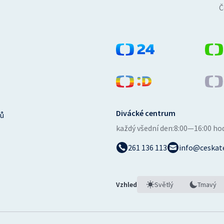
Č
Divácké centrum
ů
každý všední den:
8:00—16:00 ho
261 136 113
info@ceskate
Vzhled
Světlý
Tmavý