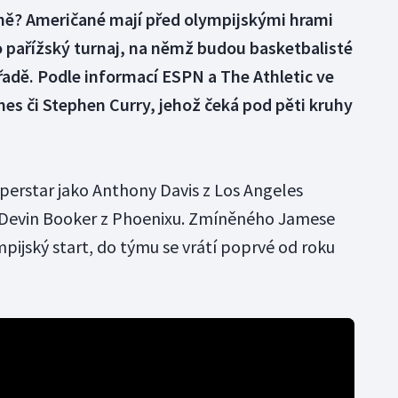
ně? Američané mají před olympijskými hrami
o pařížský turnaj, na němž budou basketbalisté
 řadě. Podle informací ESPN a The Athletic ve
es či Stephen Curry, jehož čeká pod pěti kruhy
superstar jako Anthony Davis z Los Angeles
 Devin Booker z Phoenixu. Zmíněného Jamese
pijský start, do týmu se vrátí poprvé od roku