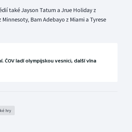
édií také Jayson Tatum a Jrue Holiday z
 Minnesoty, Bam Adebayo z Miami a Tyrese
í. ČOV ladí olympijskou vesnici, další vlna
ké hry