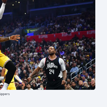
Moderní pětiboj
Triatlon
Motorsport
Veslování
Olympijské hry
Vodní slalom
Parasport
Volejbal
Plavání
Ostatní
Plážový volejbal
lippers