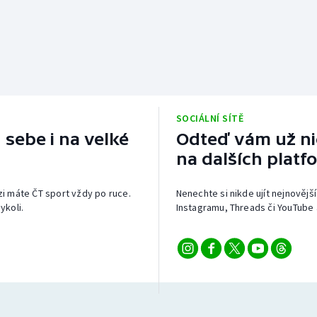
SOCIÁLNÍ SÍTĚ
 sebe i na velké
Odteď vám už nic
na dalších platf
izi máte ČT sport vždy po ruce.
Nenechte si nikde ujít nejnovější
ykoli.
Instagramu, Threads či YouTube 