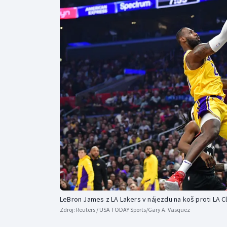
Curling
Dostihy
Florbal
Futsal
Golf
Gymnastika
LeBron James z LA Lakers v nájezdu na koš proti LA C
Zdroj:
Reuters / USA TODAY Sports/Gary A. Vasquez