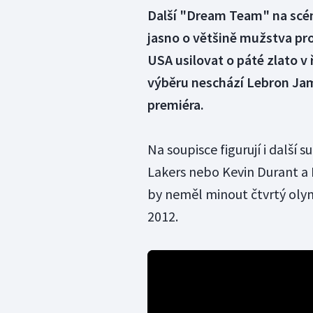
Další "Dream Team" na scé
jasno o většině mužstva pr
USA usilovat o páté zlato v
výběru neschází Lebron Jam
premiéra.
Na soupisce figurují i další 
Lakers nebo Kevin Durant a
by neměl minout čtvrtý olym
2012.