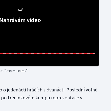
Nahrávám video
ent "Dream Teamu"
 o jedenácti hráčích z dvanácti. Poslední volné
ž po tréninkovém kempu reprezentace v