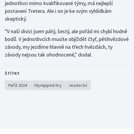
jednotlivci mimo kvalifikované týmy, má nejlepší
postavení Tretera. Ale i on je ke svým vyhlídkám
skeptický.
"V naší divizi jsem pátý, šestý, ale pořád mi chybí hodně
bodů. V jednotlivcích musíte objíždět čtyř, pětihvězdové
závody, my jezdíme hlavně na třech hvězdách, ty
závody nejsou tak ohodnocené," dodal.
ŠTÍTKY
Paříž 2024
Olympijské hry
Jezdectví