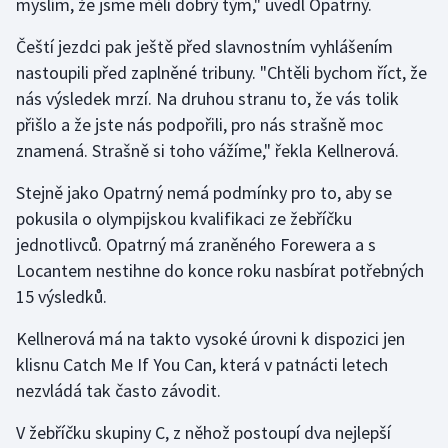
myslím, že jsme měli dobrý tým," uvedl Opatrný.
Čeští jezdci pak ještě před slavnostním vyhlášením
nastoupili před zaplněné tribuny. "Chtěli bychom říct, že
nás výsledek mrzí. Na druhou stranu to, že vás tolik
přišlo a že jste nás podpořili, pro nás strašně moc
znamená. Strašně si toho vážíme," řekla Kellnerová.
Stejně jako Opatrný nemá podmínky pro to, aby se
pokusila o olympijskou kvalifikaci ze žebříčku
jednotlivců. Opatrný má zraněného Forewera a s
Locantem nestihne do konce roku nasbírat potřebných
15 výsledků.
Kellnerová má na takto vysoké úrovni k dispozici jen
klisnu Catch Me If You Can, která v patnácti letech
nezvládá tak často závodit.
V žebříčku skupiny C, z něhož postoupí dva nejlepší