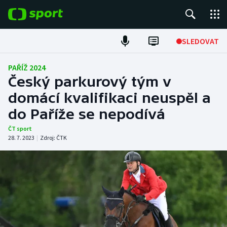
POPULÁRNÍ
SLEDOVAT
Fotbal
PAŘÍŽ 2024
Český parkurový tým v
Hokej
domácí kvalifikaci neuspěl a
do Paříže se nepodívá
Tenis
ČT sport
Atletika
28. 7. 2023
|
Zdroj:
ČTK
Cyklistika
DALŠÍ SPORTY
Americký fotbal
NEPŘEHLÉDNĚTE