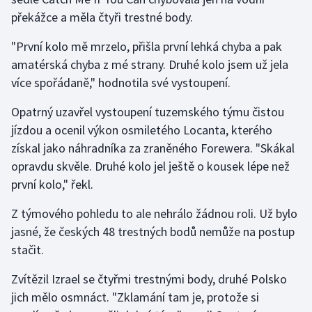
překážce a měla čtyři trestné body.
"První kolo mě mrzelo, přišla první lehká chyba a pak
amatérská chyba z mé strany. Druhé kolo jsem už jela
více spořádaně," hodnotila své vystoupení.
Opatrný uzavřel vystoupení tuzemského týmu čistou
jízdou a ocenil výkon osmiletého Locanta, kterého
získal jako náhradníka za zraněného Forewera. "Skákal
opravdu skvěle. Druhé kolo jel ještě o kousek lépe než
první kolo," řekl.
Z týmového pohledu to ale nehrálo žádnou roli. Už bylo
jasné, že českých 48 trestných bodů nemůže na postup
stačit.
Zvítězil Izrael se čtyřmi trestnými body, druhé Polsko
jich mělo osmnáct. "Zklamání tam je, protože si