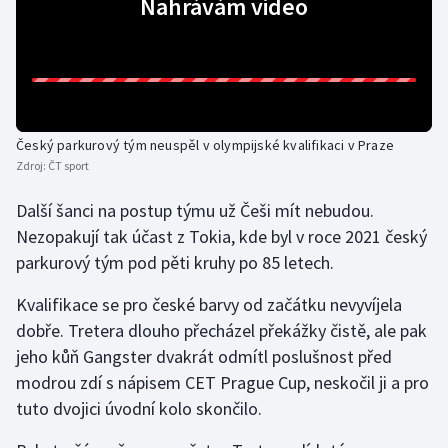
Nahrávám video
Gymnastika
Házená
Jezdectví
Český parkurový tým neuspěl v olympijské kvalifikaci v Praze
Zdroj:
ČT sport
Judo
Další šanci na postup týmu už Češi mít nebudou.
Nezopakují tak účast z Tokia, kde byl v roce 2021 český
Krasobruslení
parkurový tým pod pěti kruhy po 85 letech.
Lezení
Kvalifikace se pro české barvy od začátku nevyvíjela
dobře. Tretera dlouho přecházel překážky čistě, ale pak
Lyže a snowboard
jeho kůň Gangster dvakrát odmítl poslušnost před
modrou zdí s nápisem CET Prague Cup, neskočil ji a pro
Moderní pětiboj
tuto dvojici úvodní kolo skončilo.
Motorsport