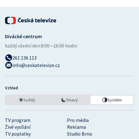
Divácké centrum
každý všední den:
8:00—16:00 hodin
261 136 113
info@ceskatelevize.cz
Vzhled
Světlý
Tmavý
Systém
TV program
Pro média
Živé vysílání
Reklama
TV poplatky
Studio Brno