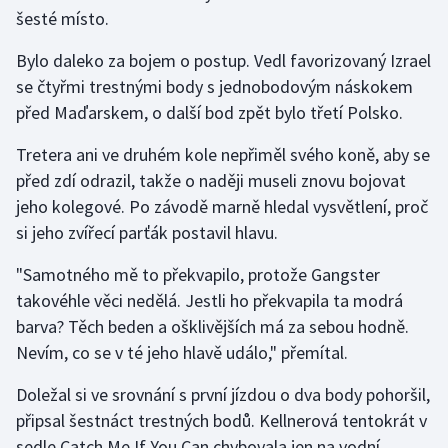
Stolní tenis
šesté místo.
Bylo daleko za bojem o postup. Vedl favorizovaný Izrael
Triatlon
se čtyřmi trestnými body s jednobodovým náskokem
Veslování
před Maďarskem, o další bod zpět bylo třetí Polsko.
Tretera ani ve druhém kole nepřiměl svého koně, aby se
Vodní slalom
před zdí odrazil, takže o naději museli znovu bojovat
jeho kolegové. Po závodě marně hledal vysvětlení, proč
Volejbal
si jeho zvířecí parťák postavil hlavu.
Ostatní
"Samotného mě to překvapilo, protože Gangster
takovéhle věci nedělá. Jestli ho překvapila ta modrá
barva? Těch beden a ošklivějších má za sebou hodně.
Nevím, co se v té jeho hlavě událo," přemítal.
Doležal si ve srovnání s první jízdou o dva body pohoršil,
připsal šestnáct trestných bodů. Kellnerová tentokrát v
sedle Catch Me If You Can chybovala jen na vodní