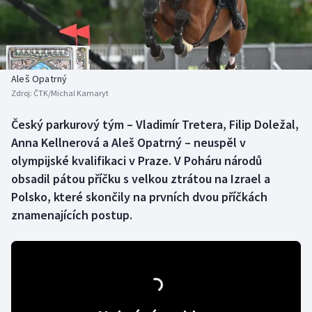
Baseball a softbal
Soutěže
Basketbal
Historické návraty
Biatlon
Aplikace ČT sport
Aleš Opatrný
Zdroj:
ČTK/Michal Kamaryt
Boby a skeleton
AZ kvíz
Český parkurový tým – Vladimír Tretera, Filip Doležal,
Anna Kellnerová a Aleš Opatrný – neuspěl v
Box
olympijské kvalifikaci v Praze. V Poháru národů
Curling
obsadil pátou příčku s velkou ztrátou na Izrael a
Polsko, které skončily na prvních dvou příčkách
Dostihy
znamenajících postup.
Florbal
Futsal
Golf