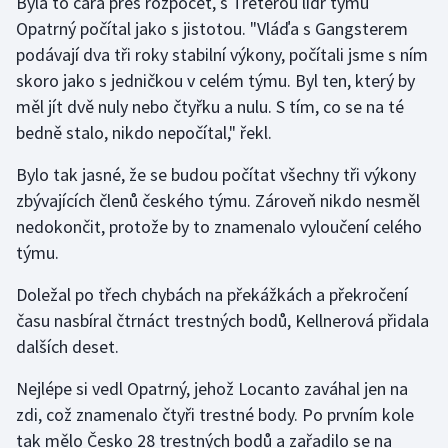
Byla to čára přes rozpočet, s Treterou lídr týmu
Opatrný počítal jako s jistotou. "Vláďa s Gangsterem
Olympijské hry
podávají dva tři roky stabilní výkony, počítali jsme s ním
Parasport
skoro jako s jedničkou v celém týmu. Byl ten, který by
měl jít dvě nuly nebo čtyřku a nulu. S tím, co se na té
Plavání
bedně stalo, nikdo nepočítal," řekl.
Bylo tak jasné, že se budou počítat všechny tři výkony
Plážový volejbal
zbývajících členů českého týmu. Zároveň nikdo nesměl
Ragby
nedokončit, protože by to znamenalo vyloučení celého
týmu.
Rychlobruslení
Doležal po třech chybách na překážkách a překročení
Rychlostní kanoistika
času nasbíral čtrnáct trestných bodů, Kellnerová přidala
dalších deset.
Short track
Nejlépe si vedl Opatrný, jehož Locanto zaváhal jen na
zdi, což znamenalo čtyři trestné body. Po prvním kole
Sportovní střelba
tak mělo Česko 28 trestných bodů a zařadilo se na