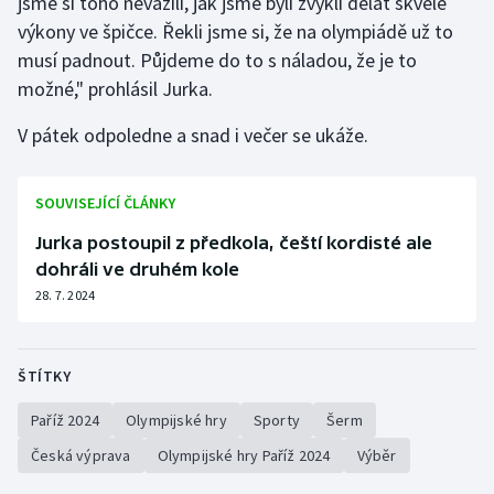
jsme si toho nevážili, jak jsme byli zvyklí dělat skvělé
výkony ve špičce. Řekli jsme si, že na olympiádě už to
musí padnout. Půjdeme do to s náladou, že je to
možné," prohlásil Jurka.
V pátek odpoledne a snad i večer se ukáže.
SOUVISEJÍCÍ ČLÁNKY
Jurka postoupil z předkola, čeští kordisté ale
dohráli ve druhém kole
28. 7. 2024
ŠTÍTKY
Paříž 2024
Olympijské hry
Sporty
Šerm
Česká výprava
Olympijské hry Paříž 2024
Výběr