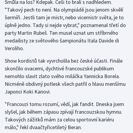
Smůla na los? Kdepak. Češi to brali s nadhledem.
Olympijské hry
"Takový pech to není. Na olympiádě jsou jenom skvělí
šermíři. Jestli tam je mistr, nebo vicemistr světa, je to
Parasport
úplně jedno. Tady si nejde vybrat," poznamenal třetí do
party Martin Rubeš. Ten musel uznat um stříbrného
Plavání
medailisty ze světového šampionátu Itala Davide di
Veroliho.
Plážový volejbal
Show kordistů tak vyvrcholila bez české účasti. Finále
Ragby
skončilo ovacemi, dychtivé francouzské publikum
nemohlo slavit zlato svého miláčka Yannicka Borela.
Rychlobruslení
Nicméně obdivný potlesk všech patřil o hlavu menšímu
Japonci Koki Kanovi.
Rychlostní kanoistika
"Francouzi tomu rozumí, vědí, jak fandit. Dneska jsem
Short track
slyšel, jak během zápasu zpívají francouzskou hymnu.
Takových zážitků mám za celou sportovní kariéru
Sportovní střelba
málo," řekl dvaačtyřicetiletý Beran.