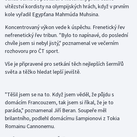
vítězství kordisty na olympijských hrách, když v prvním
kole vyřadil Egypťana Mahmúda Muhsina.
Gymnastika
Koncentrovaný výkon vede k úspěchu. Frenetický řev
Házená
nefrenetický řev tribun. "Bylo to napínavé, do poslední
chvíle jsem si nebyl jistý," poznamenal ve večerním
Jezdectví
rozhovoru pro ČT sport.
Judo
Vše je připravené pro setkání těch nejlepších šermířů
světa a těžko hledat lepší jeviště.
Krasobruslení
Lezení
"Těšil jsem se na to. Když jsem věděl, že půjdu s
domácím Francouzem, tak jsem si říkal, že je to
Lyže a snowboard
paráda," poznamenal Jiří Beran. Soupeře měl
Moderní pětiboj
brilantního, podlehl domácímu šampionovi z Tokia
Romainu Cannonemu.
Motorsport