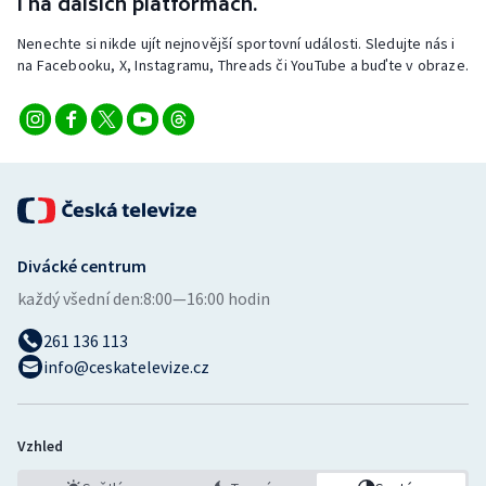
i na dalších platformách.
Nenechte si nikde ujít nejnovější sportovní události. Sledujte nás i
na Facebooku, X, Instagramu, Threads či YouTube a buďte v obraze.
Divácké centrum
každý všední den:
8:00—16:00 hodin
261 136 113
info@ceskatelevize.cz
Vzhled