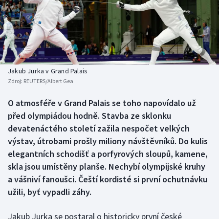
Baseball a softbal
Soutěže
Basketbal
Historické návraty
Biatlon
Aplikace ČT sport
Jakub Jurka v Grand Palais
Boby a skeleton
AZ kvíz
Zdroj:
REUTERS/Albert Gea
Box
O atmosféře v Grand Palais se toho napovídalo už
před olympiádou hodně. Stavba ze sklonku
Curling
devatenáctého století zažila nespočet velkých
výstav, útrobami prošly miliony návštěvníků. Do kulis
Dostihy
elegantních schodišť a porfyrových sloupů, kamene,
skla jsou umístěny planše. Nechybí olympijské kruhy
Florbal
a vášniví fanoušci. Čeští kordisté si první ochutnávku
užili, byť vypadli záhy.
Futsal
Jakub Jurka se postaral o historicky první české
Golf