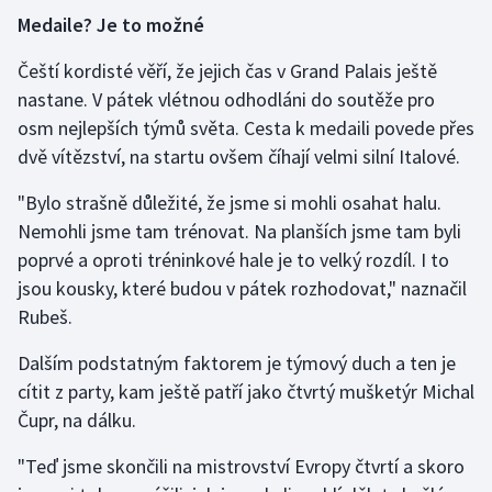
Stolní tenis
Medaile? Je to možné
Triatlon
Čeští kordisté věří, že jejich čas v Grand Palais ještě
nastane. V pátek vlétnou odhodláni do soutěže pro
Veslování
osm nejlepších týmů světa. Cesta k medaili povede přes
dvě vítězství, na startu ovšem číhají velmi silní Italové.
Vodní slalom
"Bylo strašně důležité, že jsme si mohli osahat halu.
Volejbal
Nemohli jsme tam trénovat. Na planších jsme tam byli
poprvé a oproti tréninkové hale je to velký rozdíl. I to
Ostatní
jsou kousky, které budou v pátek rozhodovat," naznačil
Rubeš.
Dalším podstatným faktorem je týmový duch a ten je
cítit z party, kam ještě patří jako čtvrtý mušketýr Michal
Čupr, na dálku.
"Teď jsme skončili na mistrovství Evropy čtvrtí a skoro