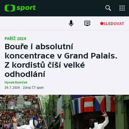
POPULÁRNÍ
SLEDOVAT
Fotbal
PAŘÍŽ 2024
Bouře i absolutní
Hokej
koncentrace v Grand Palais.
Z kordistů čiší velké
Tenis
odhodlání
Atletika
Hynek Roleček
29. 7. 2024
|
Zdroj:
ČT sport
Cyklistika
DALŠÍ SPORTY
Americký fotbal
NEPŘEHLÉDNĚTE