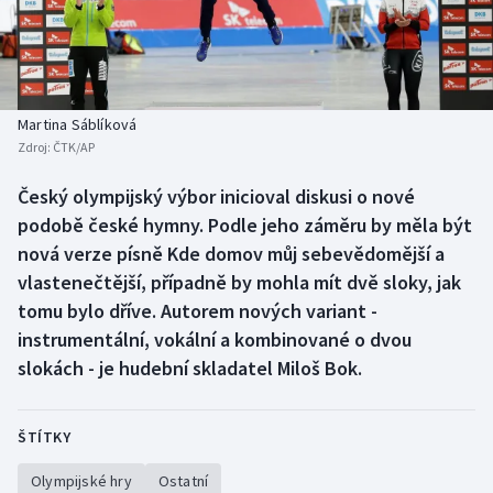
Baseball a softbal
Soutěže
Basketbal
Historické návraty
Biatlon
Aplikace ČT sport
Martina Sáblíková
Zdroj:
ČTK/AP
Boby a skeleton
AZ kvíz
Český olympijský výbor inicioval diskusi o nové
podobě české hymny. Podle jeho záměru by měla být
Box
nová verze písně Kde domov můj sebevědomější a
Curling
vlastenečtější, případně by mohla mít dvě sloky, jak
tomu bylo dříve. Autorem nových variant -
Dostihy
instrumentální, vokální a kombinované o dvou
slokách - je hudební skladatel Miloš Bok.
Florbal
Futsal
ŠTÍTKY
Olympijské hry
Ostatní
Golf