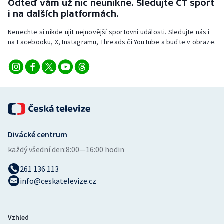
Odteď vám už nic neunikne. Sledujte ČT sport
i na dalších platformách.
Olympijské hry
Nenechte si nikde ujít nejnovější sportovní události. Sledujte nás i
Parasport
na Facebooku, X, Instagramu, Threads či YouTube a buďte v obraze.
Plavání
Plážový volejbal
Ragby
Divácké centrum
Rychlobruslení
každý všední den:
8:00—16:00 hodin
Rychlostní kanoistika
261 136 113
info@ceskatelevize.cz
Short track
Sportovní střelba
Vzhled