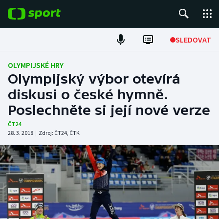
POPULÁRNÍ
SLEDOVAT
Fotbal
OLYMPIJSKÉ HRY
Olympijský výbor otevírá
Hokej
diskusi o české hymně.
Poslechněte si její nové verze
Tenis
ČT24
Atletika
28. 3. 2018
|
Zdroj:
ČT24
,
ČTK
Cyklistika
DALŠÍ SPORTY
Americký fotbal
NEPŘEHLÉDNĚTE