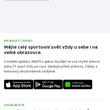
Gymnastika
Házená
Jezdectví
APLIKACE ČT SPORT
Judo
Mějte celý sportovní svět vždy u sebe i na
velké obrazovce.
Krasobruslení
S mobilní aplikací, HbbTV a apkou iVysílání ve své chytré televizi
máte ČT sport vždy po ruce. Sledujte přímé přenosy, články a
Lezení
bonusový obsah kdekoli a kdykoli.
Lyže a snowboard
Moderní pětiboj
Motorsport
SOCIÁLNÍ SÍTĚ