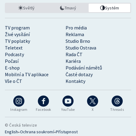
Stolní tenis
Světlý
Tmavý
Systém
Triatlon
TV program
Pro média
Veslování
Živé vysílání
Reklama
TV poplatky
Studio Brno
Teletext
Studio Ostrava
Vodní slalom
Podcasty
Rada ČT
Počasí
Kariéra
Volejbal
E-shop
Podávání námětů
Mobilní a TV aplikace
Časté dotazy
Ostatní
Vše o ČT
Kontakty
Instagram
Facebook
YouTube
X
Threads
© Česká televize
•
•
English
Ochrana soukromí
Přístupnost