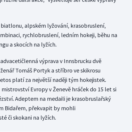
v biatlonu, alpském lyžování, krasobruslení,
ombinaci, rychlobruslení, ledním hokeji, běhu na
ngu a skocích na lyžích.
řiadvacetičlenná výprava v Innsbrucku dvě
ruženář Tomáš Portyk a stříbro ve skikrosu
tos platí za největší naději tým hokejistek.
 mistrovství Evropy v Ženevě hráček do 15 let si
ězství. Adeptem na medaili je krasobruslařský
m Bidařem, překvapit by mohli
té či skokani na lyžích.