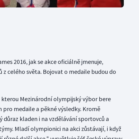
mes 2016, jak se akce oficiálně jmenuje,
ů z celého světa. Bojovat o medaile budou do
 kterou Mezinárodní olympijský výbor bere
m pro medaile a pěkné výsledky. Kromě
ký důraz kladen i na vzdělávání sportovců a
ýmy. Mladí olympionici na akci zůstávají, i když
í různé další akce," vysvětluje šéf české výpravy