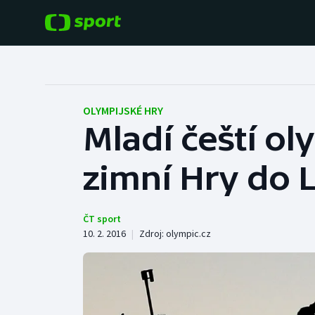
POPULÁRNÍ
DALŠÍ SPORTY
Fotbal
Americký fotbal
OLYMPIJSKÉ HRY
Mladí čeští ol
Hokej
Baseball a softbal
zimní Hry do 
Tenis
Basketbal
Atletika
Biatlon
ČT sport
10. 2. 2016
|
Zdroj:
olympic.cz
Cyklistika
Boby a skeleton
Box