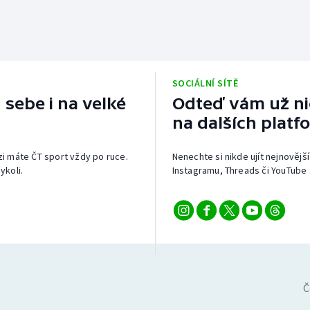
SOCIÁLNÍ SÍTĚ
 sebe i na velké
Odteď vám už nic
na dalších platf
izi máte ČT sport vždy po ruce.
Nenechte si nikde ujít nejnovější
ykoli.
Instagramu, Threads či YouTube 
Č