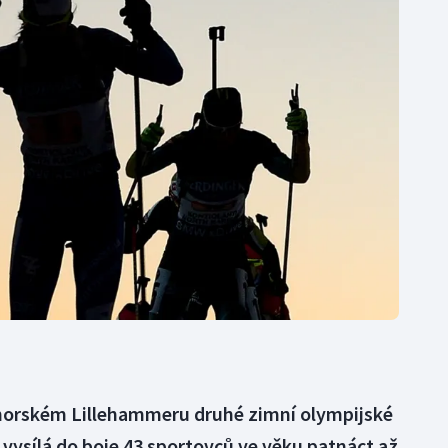
Moderní pětiboj
Triatlon
Motorsport
Veslování
Olympijské hry
Vodní slalom
Parasport
Volejbal
Plavání
Ostatní
Plážový volejbal
v norském Lillehammeru druhé zimní olympijské
vysílá do boje 43 sportovců ve věku patnáct až