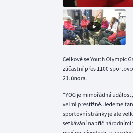
Celkově se Youth Olympic Ga
zúčastní přes 1100 sportovc
21. února.
"YOG je mimořádná událost,
velmi prestižně. Jedeme ta
sportovní stránky je ale vel
setkávání napříč národními t
mají po závodech, a absolvuj