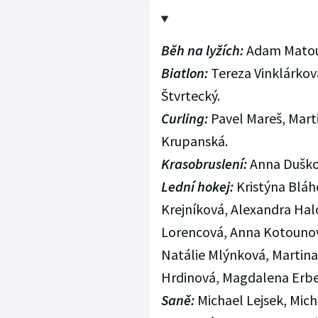
Běh na lyžích:
Adam Matouš
Biatlon:
Tereza Vinklárková
Štvrtecký.
Curling:
Pavel Mareš, Mart
Krupanská.
Krasobruslení:
Anna Duškov
Lední hokej:
Kristýna Bláho
Krejníková, Alexandra Ha
Lorencová, Anna Kotounov
Natálie Mlýnková, Martina
Hrdinová, Magdalena Erbe
Saně:
Michael Lejsek, Mich