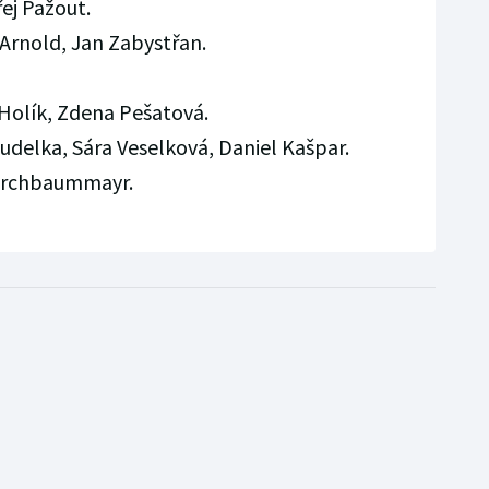
ej Pažout.
Arnold, Jan Zabystřan.
Holík, Zdena Pešatová.
delka, Sára Veselková, Daniel Kašpar.
erchbaummayr.