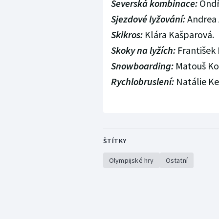
Severská kombinace:
Ondř
Sjezdové lyžování:
Andrea 
Skikros:
Klára Kašparová.
Skoky na lyžích:
František 
Snowboarding:
Matouš Kou
Rychlobruslení:
Natálie K
ŠTÍTKY
Olympijské hry
Ostatní