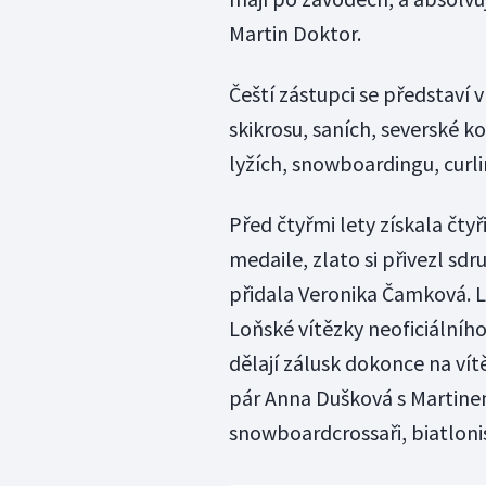
Martin Doktor.
Čeští zástupci se představí 
skikrosu, saních, severské k
lyžích, snowboardingu, curli
Před čtyřmi lety získala čty
medaile, zlato si přivezl sd
přidala Veronika Čamková. Le
Loňské vítězky neoficiálního
dělají zálusk dokonce na vít
pár Anna Dušková s Martine
snowboardcrossaři, biatlonis