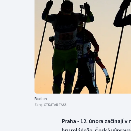
Curling
Dostihy
Florbal
Futsal
Golf
Gymnastika
Biatlon
Zdroj:
ČTK/ITAR-TASS
Praha - 12. února začínají 
hry mládeže. Česká výprava 