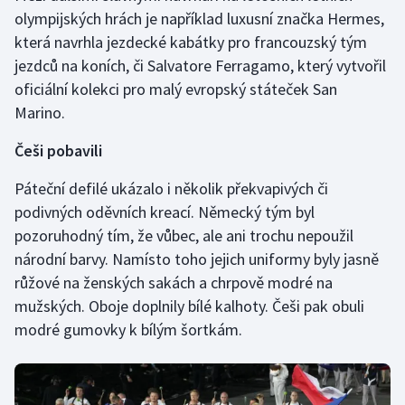
Stolní tenis
olympijských hrách je například luxusní značka Hermes,
která navrhla jezdecké kabátky pro francouzský tým
Triatlon
jezdců na koních, či Salvatore Ferragamo, který vytvořil
oficiální kolekci pro malý evropský státeček San
Veslování
Marino.
Vodní slalom
Češi pobavili
Volejbal
Páteční defilé ukázalo i několik překvapivých či
podivných oděvních kreací. Německý tým byl
Ostatní
pozoruhodný tím, že vůbec, ale ani trochu nepoužil
národní barvy. Namísto toho jejich uniformy byly jasně
růžové na ženských sakách a chrpově modré na
mužských. Oboje doplnily bílé kalhoty. Češi pak obuli
modré gumovky k bílým šortkám.