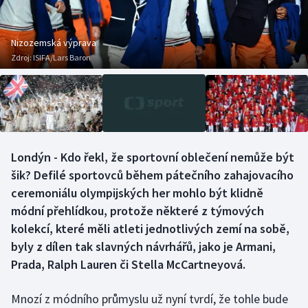
Baseball a softbal
Soutěže
Basketbal
Historické návraty
Nizozemská výprava
Zdroj:
ISIFA/Lars Baron
Biatlon
Aplikace ČT sport
Boby a skeleton
AZ kvíz
Box
Londýn - Kdo řekl, že sportovní oblečení nemůže být
šik? Defilé sportovců během pátečního zahajovacího
Curling
ceremoniálu olympijských her mohlo být klidně
Dostihy
módní přehlídkou, protože některé z týmových
kolekcí, které měli atleti jednotlivých zemí na sobě,
Florbal
byly z dílen tak slavných návrhářů, jako je Armani,
Prada, Ralph Lauren či Stella McCartneyová.
Futsal
Mnozí z módního průmyslu už nyní tvrdí, že tohle bude
Golf