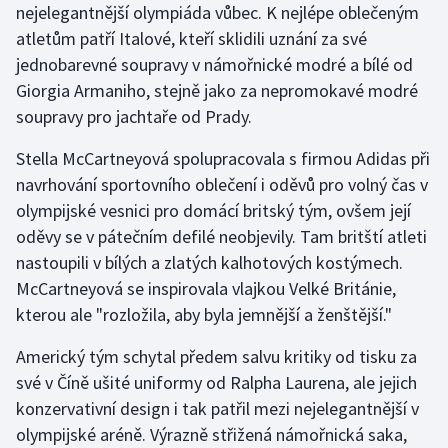
nejelegantnější olympiáda vůbec. K nejlépe oblečeným
atletům patří Italové, kteří sklidili uznání za své
Gymnastika
jednobarevné soupravy v námořnické modré a bílé od
Giorgia Armaniho, stejně jako za nepromokavé modré
Házená
soupravy pro jachtaře od Prady.
Jezdectví
Stella McCartneyová spolupracovala s firmou Adidas při
navrhování sportovního oblečení i oděvů pro volný čas v
Judo
olympijské vesnici pro domácí britský tým, ovšem její
oděvy se v pátečním defilé neobjevily. Tam britští atleti
Krasobruslení
nastoupili v bílých a zlatých kalhotových kostýmech.
Lezení
McCartneyová se inspirovala vlajkou Velké Británie,
kterou ale "rozložila, aby byla jemnější a ženštější."
Lyže a snowboard
Americký tým schytal předem salvu kritiky od tisku za
své v Číně ušité uniformy od Ralpha Laurena, ale jejich
Moderní pětiboj
konzervativní design i tak patřil mezi nejelegantnější v
Motorsport
olympijské aréně. Výrazně střižená námořnická saka,