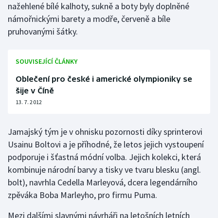
nažehlené bílé kalhoty, sukně a boty byly doplněné
Olympijské hry
námořnickými barety a modře, červeně a bíle
pruhovanými šátky.
Parasport
Plavání
SOUVISEJÍCÍ ČLÁNKY
Oblečení pro české i americké olympioniky se
Plážový volejbal
šije v Číně
13. 7. 2012
Ragby
Jamajský tým je v ohnisku pozornosti díky sprinterovi
Rychlobruslení
Usainu Boltovi a je příhodné, že letos jejich vystoupení
Rychlostní kanoistika
podporuje i šťastná módní volba. Jejich kolekci, která
kombinuje národní barvy a tisky ve tvaru blesku (angl.
Short track
bolt), navrhla Cedella Marleyová, dcera legendárního
zpěváka Boba Marleyho, pro firmu Puma.
Sportovní střelba
Mezi dalšími slavnými návrháři na letošních letních