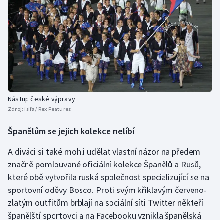
Nástup české výpravy
Zdroj:
isifa/ Rex Features
Španělům se jejich kolekce nelíbí
A diváci si také mohli udělat vlastní názor na předem
značně pomlouvané oficiální kolekce Španělů a Rusů,
které obě vytvořila ruská společnost specializující se na
sportovní oděvy Bosco. Proti svým křiklavým červeno-
zlatým outfitům brblají na sociální síti Twitter někteří
španělští sportovci a na Facebooku vznikla španělská