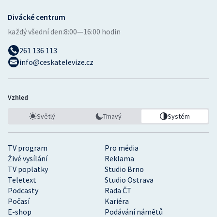
Divácké centrum
každý všední den:
8:00—16:00 hodin
261 136 113
info@ceskatelevize.cz
Vzhled
Světlý
Tmavý
Systém
TV program
Pro média
Živé vysílání
Reklama
TV poplatky
Studio Brno
Teletext
Studio Ostrava
Podcasty
Rada ČT
Počasí
Kariéra
E-shop
Podávání námětů