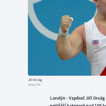
Curling
Dostihy
Florbal
Futsal
Golf
Gymnastika
Jiří Orság
Zdroj:
ČTK
Londýn - Vzpěrač Jiří Orság
nejtěžší kategorii nad 105