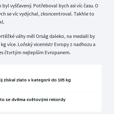
m byl vyšťavený. Potřeboval bych asi víc času. O
ych se víc vydýchal, zkoncentroval. Takhle to
kl.
rtěžké váhy měl Orság daleko, na medaili by
 kg více. Loňský vicemistr Evropy z nadhozu a
nes čtvrtým nejlepším Evropanem.
j získal zlato v kategorii do 105 kg
lato se dvěma světovými rekordy