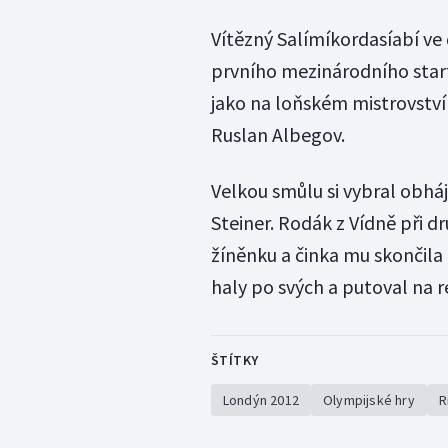
Vítězný Salímíkordasíabí ve 
prvního mezinárodního start
jako na loňském mistrovství 
Ruslan Albegov.
Velkou smůlu si vybral obhá
Steiner. Rodák z Vídně při d
žíněnku a činka mu skončila
haly po svých a putoval na 
ŠTÍTKY
Londýn 2012
Olympijské hry
R