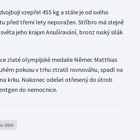
dvojboji vzepřel 455 kg a stále je od svého
u před třemi lety neporažen. Stříbro má stejně
světa jeho krajan Anušíravání, bronz ruský silák
jce zlaté olympijské medaile Němec Matthias
ruhém pokusu v trhu ztratil rovnováhu, spadl na
 na krku. Nakonec odešel otřesený do útrob
rentgen do nemocnice.
io 2016