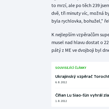
to mrzí, ale po těch 239 jse
dvě, tři minuty víc, možná b
byla rychlovka, bohužel," ře
K nejlepším vzpěračům supe
musel nad hlavu dostat o 22
pátý z ME ve dvojboji byl d
SOUVISEJÍCÍ ČLÁNKY
Ukrajinský vzpěrač Torochti
6. 8. 2012
Číňan Lu Siao-ťün vyhrál z
1. 8. 2012