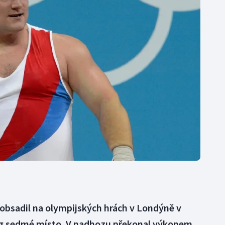
Moderní pětiboj
Triatlon
Motorsport
Veslování
Olympijské hry
Vodní slalom
Parasport
Volejbal
Plavání
Ostatní
Plážový volejbal
 obsadil na olympijských hrách v Londýně v
 kg sedmé místo. V nadhozu překonal výkonem