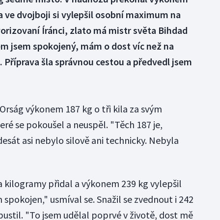
 a ve dvojboji si vylepšil osobní maximum na
vorizovaní Íránci, zlato má mistr světa Bihdad
em jsem spokojený, mám o dost víc než na
e. Příprava šla správnou cestou a předvedl jsem
ý Orság výkonem 187 kg o tři kila za svým
é se pokoušel a neuspěl. "Těch 187 je,
esát asi nebylo silově ani technicky. Nebyla
 kilogramy přidal a výkonem 239 kg vylepšil
 spokojen," usmíval se. Snažil se zvednout i 242
 pustil. "To jsem udělal poprvé v životě, dost mě