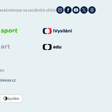
eská televize na sociálních sítích:
din
levize.cz
Systém