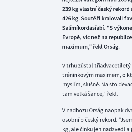
239 kg vlastní český rekord
426 kg. Soutěži kralovali fa
Salímíkordasíabí. "S výkon
Evropě, víc než na republic
maximum," řekl Orság.
V trhu zůstal třiadvacetilet
tréninkovým maximem, o kter
myslím, slušné. Na sto devad
tam velká šance," řekl.
V nadhozu Orság naopak dva
osobní o český rekord. "Jsem
kg, ale činku jen nadzvedl a