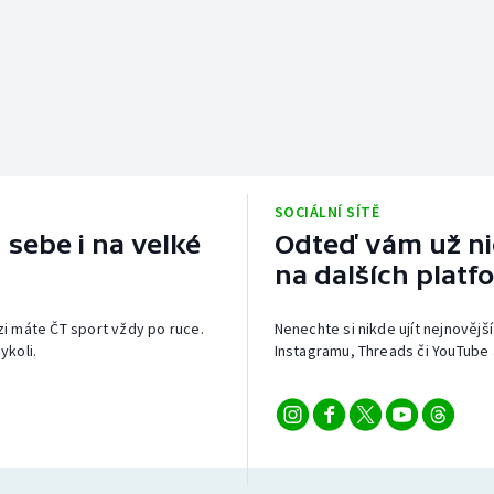
SOCIÁLNÍ SÍTĚ
 sebe i na velké
Odteď vám už nic
na dalších platf
izi máte ČT sport vždy po ruce.
Nenechte si nikde ujít nejnovější
ykoli.
Instagramu, Threads či YouTube 