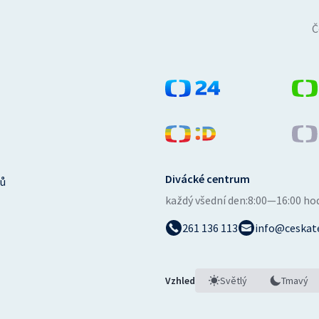
Č
Divácké centrum
ů
každý všední den:
8:00—16:00 ho
261 136 113
info@ceskate
Vzhled
Světlý
Tmavý