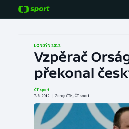
POPULÁRNÍ
DALŠÍ SPORTY
Fotbal
Americký fotbal
LONDÝN 2012
Vzpěrač Orság
Hokej
Baseball a softbal
překonal česk
Tenis
Basketbal
Atletika
Biatlon
ČT sport
7. 8. 2012
|
Zdroj:
ČTK
,
ČT sport
Cyklistika
Boby a skeleton
Box