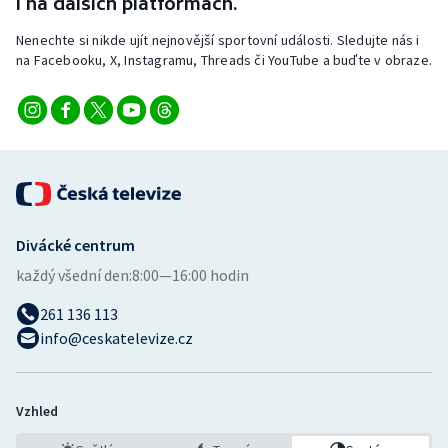
i na dalších platformách.
Nenechte si nikde ujít nejnovější sportovní události. Sledujte nás i
na Facebooku, X, Instagramu, Threads či YouTube a buďte v obraze.
Divácké centrum
každý všední den:
8:00—16:00 hodin
261 136 113
info@ceskatelevize.cz
Vzhled