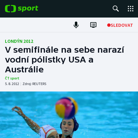
POPULÁRNÍ
SLEDOVAT
Fotbal
LONDÝN 2012
V semifinále na sebe narazí
Hokej
vodní pólistky USA a
Austrálie
Tenis
ČT sport
Atletika
5. 8. 2012
|
Zdroj:
REUTERS
Cyklistika
DALŠÍ SPORTY
Americký fotbal
NEPŘEHLÉDNĚTE