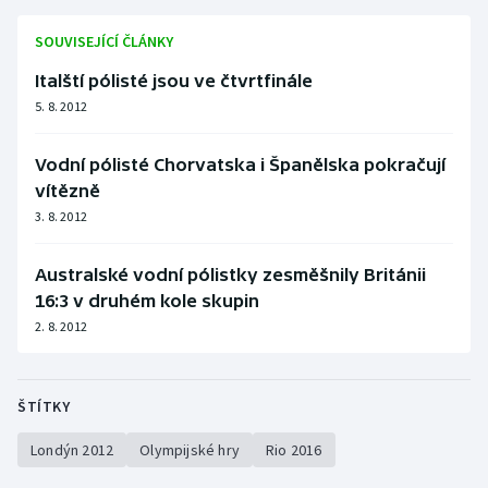
Olympijské hry
SOUVISEJÍCÍ ČLÁNKY
Italští pólisté jsou ve čtvrtfinále
Parasport
5. 8. 2012
Plavání
Vodní pólisté Chorvatska i Španělska pokračují
Plážový volejbal
vítězně
3. 8. 2012
Ragby
Australské vodní pólistky zesměšnily Británii
Rychlobruslení
16:3 v druhém kole skupin
2. 8. 2012
Rychlostní kanoistika
Short track
ŠTÍTKY
Sportovní střelba
Londýn 2012
Olympijské hry
Rio 2016