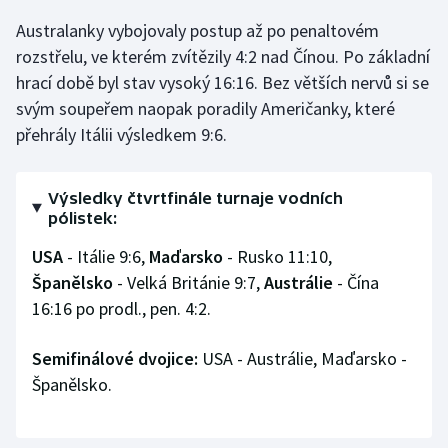
Australanky vybojovaly postup až po penaltovém
Gymnastika
rozstřelu, ve kterém zvítězily 4:2 nad Čínou. Po základní
hrací době byl stav vysoký 16:16. Bez větších nervů si se
Házená
svým soupeřem naopak poradily Američanky, které
přehrály Itálii výsledkem 9:6.
Jezdectví
Judo
Výsledky čtvrtfinále turnaje vodních
pólistek:
Krasobruslení
USA
- Itálie 9:6,
Maďarsko
- Rusko 11:10,
Španělsko
- Velká Británie 9:7,
Austrálie
- Čína
Lezení
16:16 po prodl., pen. 4:2.
Lyže a snowboard
Semifinálové dvojice:
USA - Austrálie, Maďarsko -
Moderní pětiboj
Španělsko.
Motorsport