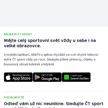
Stolní tenis
Triatlon
Veslování
APLIKACE ČT SPORT
Vodní slalom
Mějte celý sportovní svět vždy u sebe i na
velké obrazovce.
Volejbal
S mobilní aplikací, HbbTV a apkou iVysílání ve své chytré televizi
máte ČT sport vždy po ruce. Sledujte přímé přenosy, články a
Ostatní
bonusový obsah kdekoli a kdykoli.
SOCIÁLNÍ SÍTĚ
Odteď vám už nic neunikne. Sledujte ČT sport