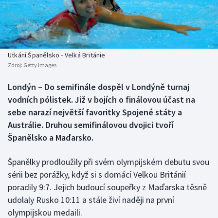
Baseball a softbal
Soutěže
Basketbal
Historické návraty
Biatlon
Aplikace ČT sport
Utkání Španělsko - Velká Británie
Zdroj:
Getty Images
Boby a skeleton
AZ kvíz
Londýn – Do semifinále dospěl v Londýně turnaj
vodních pólistek. Již v bojích o finálovou účast na
Box
sebe narazí největší favoritky Spojené státy a
Curling
Austrálie. Druhou semifinálovou dvojici tvoří
Španělsko a Maďarsko.
Dostihy
Španělky prodloužily při svém olympijském debutu svou
Florbal
sérii bez porážky, když si s domácí Velkou Británií
poradily 9:7. Jejich budoucí soupeřky z Maďarska těsně
Futsal
udolaly Rusko 10:11 a stále živí naději na první
olympijskou medaili.
Golf