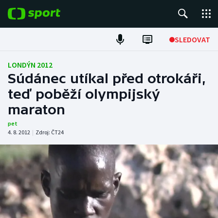
POPULÁRNÍ
SLEDOVAT
Fotbal
LONDÝN 2012
Súdánec utíkal před otrokáři,
Hokej
teď poběží olympijský
maraton
Tenis
pet
Atletika
4. 8. 2012
|
Zdroj:
ČT24
Cyklistika
DALŠÍ SPORTY
Americký fotbal
NEPŘEHLÉDNĚTE