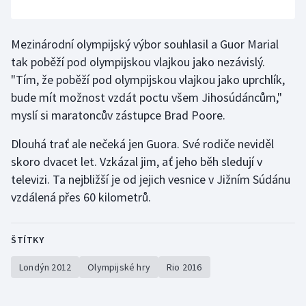
Olympijské hry
Mezinárodní olympijský výbor souhlasil a Guor Marial
Parasport
tak poběží pod olympijskou vlajkou jako nezávislý.
"Tím, že poběží pod olympijskou vlajkou jako uprchlík,
Plavání
bude mít možnost vzdát poctu všem Jihosúdáncům,"
myslí si maratoncův zástupce Brad Poore.
Plážový volejbal
Dlouhá trať ale nečeká jen Guora. Své rodiče neviděl
Ragby
skoro dvacet let. Vzkázal jim, ať jeho běh sledují v
televizi. Ta nejbližší je od jejich vesnice v Jižním Súdánu
Rychlobruslení
vzdálená přes 60 kilometrů.
Rychlostní kanoistika
ŠTÍTKY
Short track
Londýn 2012
Olympijské hry
Rio 2016
Sportovní střelba