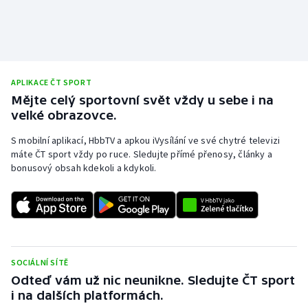
Stolní tenis
Triatlon
Veslování
APLIKACE ČT SPORT
Mějte celý sportovní svět vždy u sebe i na
Vodní slalom
velké obrazovce.
S mobilní aplikací, HbbTV a apkou iVysílání ve své chytré televizi
Volejbal
máte ČT sport vždy po ruce. Sledujte přímé přenosy, články a
bonusový obsah kdekoli a kdykoli.
Ostatní
SOCIÁLNÍ SÍTĚ
Odteď vám už nic neunikne. Sledujte ČT sport
i na dalších platformách.