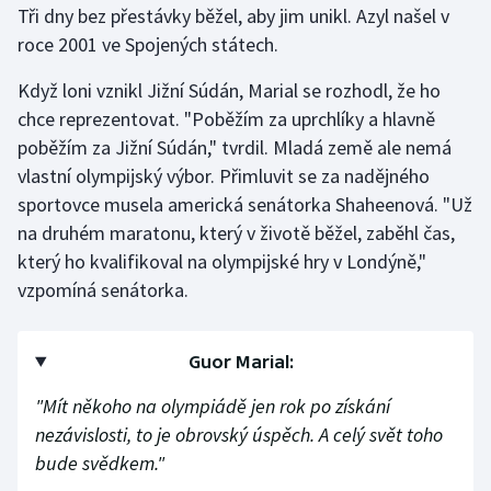
Tři dny bez přestávky běžel, aby jim unikl. Azyl našel v
roce 2001 ve Spojených státech.
Gymnastika
Když loni vznikl Jižní Súdán, Marial se rozhodl, že ho
Házená
chce reprezentovat. "Poběžím za uprchlíky a hlavně
poběžím za Jižní Súdán," tvrdil. Mladá země ale nemá
Jezdectví
vlastní olympijský výbor. Přimluvit se za nadějného
sportovce musela americká senátorka Shaheenová. "Už
Judo
na druhém maratonu, který v životě běžel, zaběhl čas,
který ho kvalifikoval na olympijské hry v Londýně,"
Krasobruslení
vzpomíná senátorka.
Lezení
Guor Marial:
Lyže a snowboard
"Mít někoho na olympiádě jen rok po získání
Moderní pětiboj
nezávislosti, to je obrovský úspěch. A celý svět toho
bude svědkem."
Motorsport