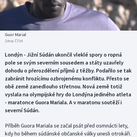
Baseball a softbal
Soutěže
Basketbal
Historické návraty
Biatlon
Aplikace ČT sport
Guor Marial
Zdroj:
ČT24
Boby a skeleton
AZ kvíz
Londýn - Jižní Súdán ukončil vleklé spory o ropná
pole se svým severním sousedem a státy uzavřely
Box
dohodu o přerozdělení příjmů z těžby. Podařilo se tak
Curling
zabránit hrozícímu ozbrojenému konfliktu. Přesto se
obě země zanedlouho střetnou. Nová země totiž
Dostihy
vyslala na olympijské hry do Londýna jediného atleta
- maratonce Guora Mariala. A v maratonu soutěží i
Florbal
severní Súdán.
Futsal
Příběh Guora Mariala se začal psát před osmnácti lety,
kdy ho během súdánské občanské války unesli otrokáři.
Golf