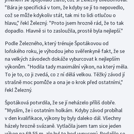
Stolní tenis
"Bára je specifická v tom, že kdyby se jí to nepovedlo,
což se může kdykoliv stát, tak mi to lidi otlučou o
Triatlon
hlavu," řekl Železný. "Proto jsem hrozně rád, že to tak
dopadlo. Hlavně si to zasloužila, prostě byla nejlepší."
Veslování
Podle Železného, který trénuje Špotákovou od
Vodní slalom
loňského roku, je výhodou jeho svěřenkyně fakt, že se
na velkých závodech dokáže vyburcovat k nejlepším
Volejbal
výkonům. "Hodila tady maximální výkon, na který měla.
To je to, co ji zvedá, co z ní dělá velkou. Těžký závod jí
Ostatní
strašně moc pomůže a ona je o krok před ostatními,"
řekl Železný.
Špotáková potvrdila, že se jí neházelo příliš dobře.
"Myslím, že i ostatním holkám. Kdyby závod probíhal
v den kvalifikace, výkony by byly daleko dál. Všechny
házely hrozně svázaně. Vytlačila jsem tam sice jeden
výkon na 69,55 m, ale byl to hod vynucený. Podařilo se