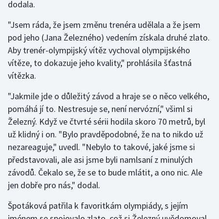
dodala.
Olympijské hry
"Jsem ráda, že jsem změnu trenéra udělala a že jsem
pod jeho (Jana Železného) vedením získala druhé zlato.
Parasport
Aby trenér-olympijský vítěz vychoval olympijského
Plavání
vítěze, to dokazuje jeho kvality," prohlásila šťastná
vítězka.
Plážový volejbal
"Jakmile jde o důležitý závod a hraje se o něco velkého,
pomáhá jí to. Nestresuje se, není nervózní," všiml si
Ragby
Železný. Když ve čtvrté sérii hodila skoro 70 metrů, byl
Rychlobruslení
už klidný i on. "Bylo pravděpodobné, že na to nikdo už
nezareaguje," uvedl. "Nebylo to takové, jaké jsme si
Rychlostní kanoistika
představovali, ale asi jsme byli namlsaní z minulých
závodů. Čekalo se, že se to bude mlátit, a ono nic. Ale
Short track
jen dobře pro nás," dodal.
Sportovní střelba
Špotáková patřila k favoritkám olympiády, s jejím
jménem se spojovalo zlato, což si Železný uvědomoval.