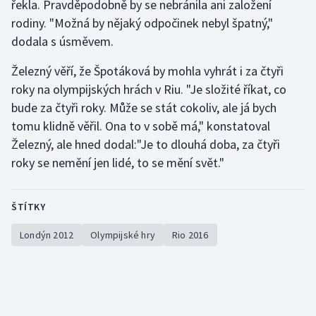
řekla. Pravděpodobně by se nebránila ani založení
rodiny. "Možná by nějaký odpočinek nebyl špatný,"
dodala s úsměvem.
Železný věří, že Špotáková by mohla vyhrát i za čtyři
roky na olympijských hrách v Riu. "Je složité říkat, co
bude za čtyři roky. Může se stát cokoliv, ale já bych
tomu klidně věřil. Ona to v sobě má," konstatoval
Železný, ale hned dodal:"Je to dlouhá doba, za čtyři
roky se nemění jen lidé, to se mění svět."
ŠTÍTKY
Londýn 2012
Olympijské hry
Rio 2016