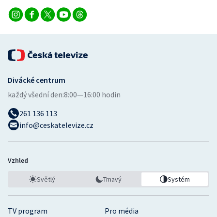
Divácké centrum
každý všední den:
8:00—16:00 hodin
261 136 113
info@ceskatelevize.cz
Vzhled
Světlý
Tmavý
Systém
TV program
Pro média