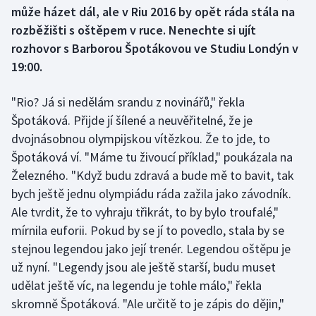
může házet dál, ale v Riu 2016 by opět ráda stála na
rozběžišti s oštěpem v ruce. Nenechte si ujít
Gymnastika
rozhovor s Barborou Špotákovou ve Studiu Londýn v
19:00.
Házená
Jezdectví
"Rio? Já si nedělám srandu z novinářů," řekla
Špotáková. Přijde jí šílené a neuvěřitelné, že je
Judo
dvojnásobnou olympijskou vítězkou. Že to jde, to
Špotáková ví. "Máme tu živoucí příklad," poukázala na
Krasobruslení
Železného. "Když budu zdravá a bude mě to bavit, tak
bych ještě jednu olympiádu ráda zažila jako závodník.
Lezení
Ale tvrdit, že to vyhraju třikrát, to by bylo troufalé,"
mírnila euforii. Pokud by se jí to povedlo, stala by se
Lyže a snowboard
stejnou legendou jako její trenér. Legendou oštěpu je
už nyní. "Legendy jsou ale ještě starší, budu muset
Moderní pětiboj
udělat ještě víc, na legendu je tohle málo," řekla
skromně Špotáková. "Ale určitě to je zápis do dějin,"
Motorsport