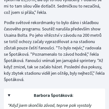
mi to tam silou vůle dotlačit. Sedmičkou to nezačíná,
což jsem si přála," řekla.
Podle světové rekordmanky to bylo dáno i skladbou
časového programu. Soutěž narušila především show
Usaina Bolta. Po jeho vítězství v závodu na 200 metrů
se totiž ochozy začaly vyprazdňovat a na stadionu
zůstali pouze čeští fanoušci. "To bylo nejvíc," radovala
se Špotáková. "Poznamenalo to závod hodně," řekla
Špotáková. Fanoušci vnímali jen jamajské sprintery. "Až
když zmizel, tak se začalo házet. Poslední dva pokusy,
kdy zbytek stadionu viděl jen oštěp, byly nejhezčí," řekla
Špotáková.
Barbora Špotáková:
"Když jsem skončila závod, teprve pak vyvstaly