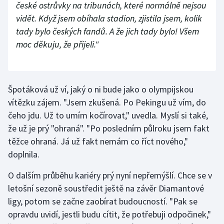
české ostrůvky na tribunách, které normálně nejsou
vidět. Když jsem obíhala stadion, zjistila jsem, kolik
tady bylo českých fandů. A že jich tady bylo! Všem
moc děkuju, že přijeli."
Špotáková už ví, jaký o ni bude jako o olympijskou
vítězku zájem. "Jsem zkušená. Po Pekingu už vím, do
čeho jdu. Už to umím kočírovat," uvedla. Myslí si také,
že už je prý "ohraná". "Po posledním půlroku jsem fakt
těžce ohraná. Já už fakt nemám co říct nového,"
doplnila.
O dalším průběhu kariéry prý nyní nepřemýšlí. Chce se v
letošní sezoně soustředit ještě na závěr Diamantové
ligy, potom se začne zaobírat budoucností. "Pak se
opravdu uvidí, jestli budu cítit, že potřebuji odpočinek,"