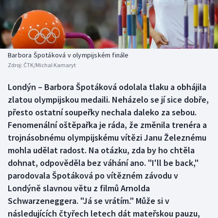
Baseball a softbal
Soutěže
Basketbal
Historické návraty
Biatlon
Aplikace ČT sport
Barbora Špotáková v olympijském finále
Zdroj:
ČTK/Michal Kamaryt
Boby a skeleton
AZ kvíz
Londýn – Barbora Špotáková odolala tlaku a obhájila
zlatou olympijskou medaili. Neházelo se jí sice dobře,
Box
přesto ostatní soupeřky nechala daleko za sebou.
Curling
Fenomenální oštěpařka je ráda, že změnila trenéra a
trojnásobnému olympijskému vítězi Janu Železnému
Dostihy
mohla udělat radost. Na otázku, zda by ho chtěla
dohnat, odpověděla bez váhání ano. "I'll be back,"
Florbal
parodovala Špotáková po vítězném závodu v
Londýně slavnou větu z filmů Arnolda
Futsal
Schwarzeneggera. "Já se vrátím." Může si v
následujících čtyřech letech dát mateřskou pauzu,
Golf