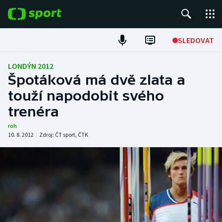
POPULÁRNÍ
SLEDOVAT
Fotbal
LONDÝN 2012
Špotáková má dvě zlata a
Hokej
touží napodobit svého
trenéra
Tenis
roh
Atletika
10. 8. 2012
|
Zdroj:
ČT sport
,
ČTK
Cyklistika
DALŠÍ SPORTY
Americký fotbal
NEPŘEHLÉDNĚTE