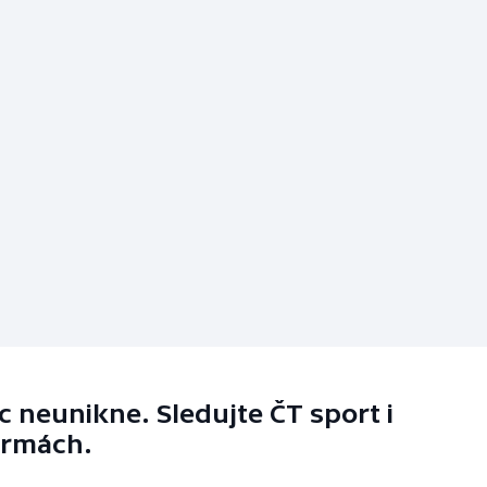
 neunikne. Sledujte ČT sport i
ormách.