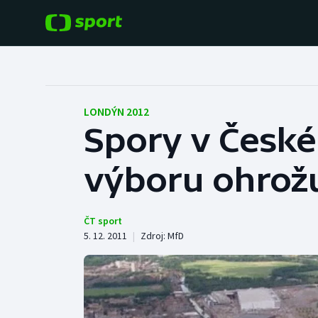
POPULÁRNÍ
DALŠÍ SPORTY
Fotbal
Americký fotbal
LONDÝN 2012
Spory v Česk
Hokej
Baseball a softbal
výboru ohrožu
Tenis
Basketbal
Atletika
Biatlon
ČT sport
5. 12. 2011
|
Zdroj:
MfD
Cyklistika
Boby a skeleton
Box