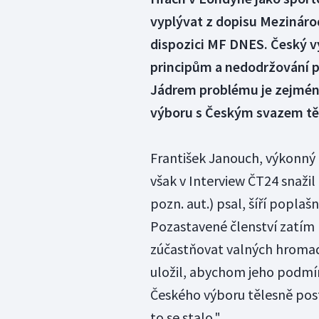
vyplývat z dopisu Mezináro
dispozici MF DNES. Český 
principům a nedodržování p
Jádrem problému je zejmén
výboru s Českým svazem tě
František Janouch, výkonný
však v Interview ČT24 snažil
pozn. aut.) psal, šíří popla
Pozastavené členství zatím
zúčastňovat valných hromad
uložil, abychom jeho podmín
Českého výboru tělesně pos
to se stalo."