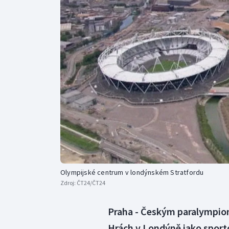
Curling
Dostihy
Florbal
Futsal
Golf
Gymnastika
Olympijské centrum v londýnském Stratfordu
Zdroj:
ČT24/ČT24
Praha - Českým paralympio
Hrách v Londýně jako sport