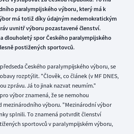
dního paralympijského výboru, který má k
výbor má totiž díky údajným nedemokratickým
ráv uvnitř výboru pozastavené členství.
a dlouholetý spor Českého paralympijského
lesně postižených sportovců.
 předseda Českého paralympijského výboru, se
 obavy rozptýlit. "Člověk, co článek (v MF DNES,
šnou zprávu. Já to jinak nazvat neumím."
 pro výbor znamená, že se nemohou
 mezinárodního výboru. "Mezinárodní výbor
ky splnili. To znamená potvrdit členství
tižených sportovců v paralympijském výboru,