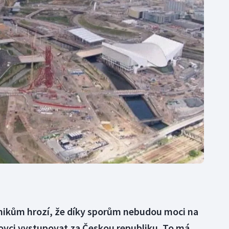
Moderní pětiboj
Triatlon
Motorsport
Veslování
Olympijské hry
Vodní slalom
Parasport
Volejbal
Plavání
Ostatní
Plážový volejbal
nikům hrozí, že díky sporům nebudou moci na
ovci vystupovat za Českou republiku. To má