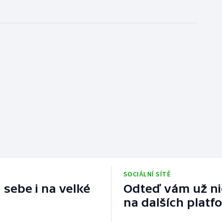
SOCIÁLNÍ SÍTĚ
 sebe i na velké
Odteď vám už nic
na dalších platf