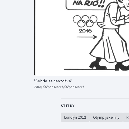
Curling
Dostihy
Florbal
Futsal
Golf
Gymnastika
"Šebrle se nevzdává"
Zdroj:
Štěpán Mareš/Štěpán Mareš
ŠTÍTKY
Londýn 2012
Olympijské hry
R