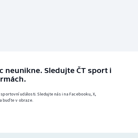
 neunikne. Sledujte ČT sport i
ormách.
 sportovní události. Sledujte nás i na Facebooku, X,
a buďte v obraze.