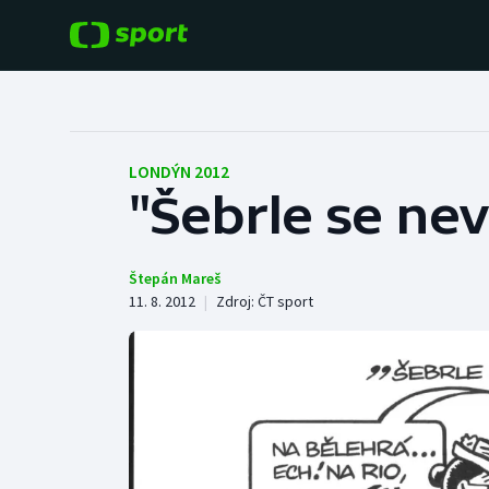
POPULÁRNÍ
DALŠÍ SPORTY
Fotbal
Americký fotbal
LONDÝN 2012
"Šebrle se ne
Hokej
Baseball a softbal
Tenis
Basketbal
Štepán Mareš
11. 8. 2012
|
Zdroj:
ČT sport
Atletika
Biatlon
Cyklistika
Boby a skeleton
Box