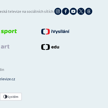
eská televize na sociálních sítích:
din
levize.cz
Systém