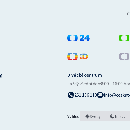
Č
Divácké centrum
ů
každý všední den:
8:00—16:00 ho
261 136 113
info@ceskate
Vzhled
Světlý
Tmavý