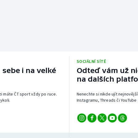
SOCIÁLNÍ SÍTĚ
 sebe i na velké
Odteď vám už nic
na dalších platf
izi máte ČT sport vždy po ruce.
Nenechte si nikde ujít nejnovější
ykoli.
Instagramu, Threads či YouTube 