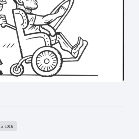
Moderní pětiboj
Triatlon
Motorsport
Veslování
Olympijské hry
Vodní slalom
Parasport
Volejbal
Plavání
Ostatní
Plážový volejbal
io 2016