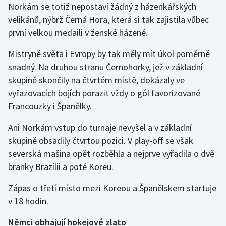
Norkám se totiž nepostaví žádný z házenkářských
velikánů, nýbrž Černá Hora, která si tak zajistila vůbec
první velkou medaili v ženské házené.
Mistryně světa i Evropy by tak měly mít úkol poměrně
snadný. Na druhou stranu Černohorky, jež v základní
skupině skončily na čtvrtém místě, dokázaly ve
vyřazovacích bojích porazit vždy o gól favorizované
Francouzky i Španělky.
Ani Norkám vstup do turnaje nevyšel a v základní
skupině obsadily čtvrtou pozici. V play-off se však
severská mašina opět rozběhla a nejprve vyřadila o dvě
branky Brazílii a poté Koreu.
Zápas o třetí místo mezi Koreou a Španělskem startuje
v 18 hodin.
Němci obhajují hokejové zlato