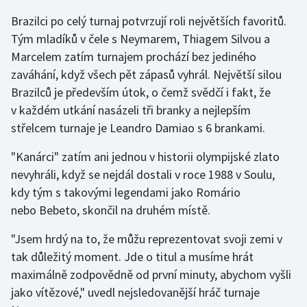
Brazilci po celý turnaj potvrzují roli největších favoritů.
Futsal
Tým mladíků v čele s Neymarem, Thiagem Silvou a
Marcelem zatím turnajem prochází bez jediného
Golf
zaváhání, když všech pět zápasů vyhrál. Největší silou
Brazilců je především útok, o čemž svědčí i fakt, že
Gymnastika
v každém utkání nasázeli tři branky a nejlepším
střelcem turnaje je Leandro Damiao s 6 brankami.
Házená
"Kanárci" zatím ani jednou v historii olympijské zlato
Jezdectví
nevyhráli, když se nejdál dostali v roce 1988 v Soulu,
kdy tým s takovými legendami jako Romário
Judo
nebo Bebeto, skončil na druhém místě.
Krasobruslení
"Jsem hrdý na to, že můžu reprezentovat svoji zemi v
tak důležitý moment. Jde o titul a musíme hrát
Lezení
maximálně zodpovědně od první minuty, abychom vyšli
jako vítězové," uvedl nejsledovanější hráč turnaje
Lyže a snowboard