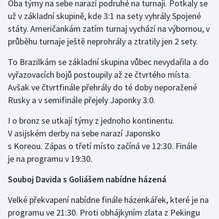
Oba týmy na sebe narazí podruhé na turnaji. Potkaly se
už v základní skupině, kde 3:1 na sety vyhrály Spojené
státy. Američankám zatím turnaj vychází na výbornou, v
průběhu turnaje ještě neprohrály a ztratily jen 2 sety.
To Brazilkám se základní skupina vůbec nevydařila a do
vyřazovacích bojů postoupily až ze čtvrtého místa.
Avšak ve čtvrtfinále přehrály do té doby neporažené
Rusky a v semifinále přejely Japonky 3:0.
I o bronz se utkají týmy z jednoho kontinentu.
V asijském derby na sebe narazí Japonsko
s Koreou. Zápas o třetí místo začíná ve 12:30. Finále
je na programu v 19:30.
Souboj Davida s Goliášem nabídne házená
Velké překvapení nabídne finále házenkářek, které je na
programu ve 21:30. Proti obhájkyním zlata z Pekingu