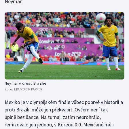
Neymar.
Moderní pětiboj
Motorsport
Olympijské hry
Parasport
Plavání
Plážový volejbal
Neymar v dresu Brazílie
Zdroj:
EPA/ROBIN PARKER
Ragby
Mexiko je v olympijském finále vůbec poprvé v historii a
Rychlobruslení
proti Brazílii může jen překvapit. Ovšem není tak
úplně bez šance. Na turnaji zatím neprohrálo,
Rychlostní kanoistika
remizovalo jen jednou, s Koreou 0:0. Mexičané měli