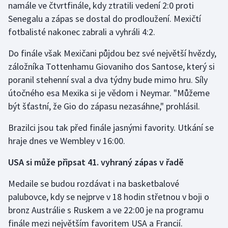
namále ve čtvrtfinále, kdy ztratili vedení 2:0 proti
Short track
Senegalu a zápas se dostal do prodloužení. Mexičtí
fotbalisté nakonec zabrali a vyhráli 4:2.
Sportovní střelba
Do finále však Mexičani půjdou bez své největší hvězdy,
Stolní tenis
záložníka Tottenhamu Giovaniho dos Santose, který si
poranil stehenní sval a dva týdny bude mimo hru. Síly
Triatlon
útočného esa Mexika si je vědom i Neymar. "Můžeme
Veslování
být šťastní, že Gio do zápasu nezasáhne," prohlásil.
Brazilci jsou tak před finále jasnými favority. Utkání se
Vodní slalom
hraje dnes ve Wembley v 16:00.
Volejbal
USA si může připsat 41. vyhraný zápas v řadě
Ostatní
Medaile se budou rozdávat i na basketbalové
palubovce, kdy se nejprve v 18 hodin střetnou v boji o
bronz Austrálie s Ruskem a ve 22:00 je na programu
finále mezi největším favoritem USA a Francií.