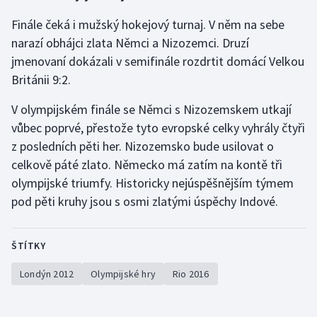
Finále čeká i mužský hokejový turnaj. V něm na sebe
narazí obhájci zlata Němci a Nizozemci. Druzí
jmenovaní dokázali v semifinále rozdrtit domácí Velkou
Británii 9:2.
V olympijském finále se Němci s Nizozemskem utkají
vůbec poprvé, přestože tyto evropské celky vyhrály čtyři
z posledních pěti her. Nizozemsko bude usilovat o
celkově páté zlato. Německo má zatím na kontě tři
olympijské triumfy. Historicky nejúspěšnějším týmem
pod pěti kruhy jsou s osmi zlatými úspěchy Indové.
ŠTÍTKY
Londýn 2012
Olympijské hry
Rio 2016