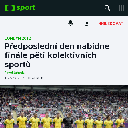
POPULÁRNÍ
SLEDOVAT
ME v atletice
LONDÝN 2012
Předposlední den nabídne
ME v plavání
finále pěti kolektivních
sportů
Fotbal
Pavel Jahoda
Hokej
11. 8. 2012
|
Zdroj:
ČT sport
Tenis
DALŠÍ SPORTY
Americký fotbal
NEPŘEHLÉDNĚTE