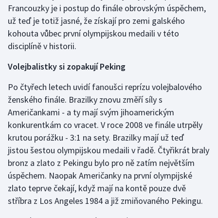
Francouzky je i postup do finále obrovským úspěchem,
už teď je totiž jasné, že získají pro zemi galského
kohouta vůbec první olympijskou medaili v této
disciplíně v historii.
Volejbalistky si zopakují Peking
Po čtyřech letech uvidí fanoušci reprízu volejbalového
ženského finále. Brazilky znovu změří síly s
Američankami - a ty mají svým jihoamerickým
konkurentkám co vracet. V roce 2008 ve finále utrpěly
krutou porážku - 3:1 na sety. Brazilky mají už teď
jistou šestou olympijskou medaili v řadě. Čtyřikrát braly
bronz a zlato z Pekingu bylo pro ně zatím největším
úspěchem. Naopak Američanky na první olympijské
zlato teprve čekají, když mají na kontě pouze dvě
stříbra z Los Angeles 1984 a již zmiňovaného Pekingu.