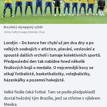
Atletika
Soutěže
Baseball a softbal
Historické návraty
Basketbal
Aplikace ČT sport
Brazilský olympijský výběr
Zdroj:
Getty Images/Stanley Chou
Biatlon
AZ kvíz
Londýn – Do konce her chybí už jen dva dny a po
velkých soubojích v atletice, plavání, veslování a
Boby a skeleton
spoustě dalších vrcholí i turnaje kolektivních sportů.
Box
Předposlední den tak nabídne hned několik
finálových bojů o medaile. O nejcennější kovy se
Curling
utkají fotbalisté, basketbalistky, volejbalistky,
házenkářky a pozemní hokejisté.
Cyklistika
Velké finále čeká fotbal. Tam se podle předpokladů
Dostihy
dostal hvězdný tým Brazílie, jenž se střetne s výběrem
Mexika.
Florbal