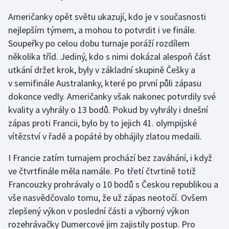
Američanky opět světu ukazují, kdo je v současnosti
nejlepším týmem, a mohou to potvrdit i ve finále.
Soupeřky po celou dobu turnaje poráží rozdílem
několika tříd. Jediný, kdo s nimi dokázal alespoň část
utkání držet krok, byly v základní skupině Češky a
v semifinále Australanky, které po první půli zápasu
dokonce vedly. Američanky však nakonec potvrdily své
kvality a vyhrály o 13 bodů. Pokud by vyhrály i dnešní
zápas proti Francii, bylo by to jejich 41. olympijské
vítězství v řadě a popáté by obhájily zlatou medaili.
I Francie zatím turnajem prochází bez zaváhání, i když
ve čtvrtfinále měla namále. Po třetí čtvrtině totiž
Francouzky prohrávaly o 10 bodů s Českou republikou a
vše nasvědčovalo tomu, že už zápas neotočí. Ovšem
zlepšený výkon v poslední části a výborný výkon
rozehrávačky Dumercové jim zajistily postup. Pro