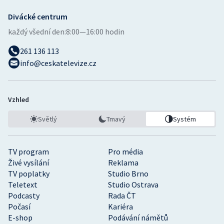
Stolní tenis
Divácké centrum
Triatlon
každý všední den:
8:00—16:00 hodin
261 136 113
Veslování
info@ceskatelevize.cz
Vodní slalom
Vzhled
Volejbal
Světlý
Tmavý
Systém
Ostatní
TV program
Pro média
Živé vysílání
Reklama
TV poplatky
Studio Brno
Teletext
Studio Ostrava
Podcasty
Rada ČT
Počasí
Kariéra
E-shop
Podávání námětů