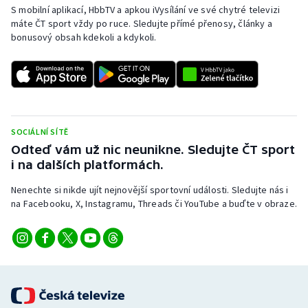
S mobilní aplikací, HbbTV a apkou iVysílání ve své chytré televizi
Olympijské hry
máte ČT sport vždy po ruce. Sledujte přímé přenosy, články a
bonusový obsah kdekoli a kdykoli.
Parasport
Plavání
Plážový volejbal
SOCIÁLNÍ SÍTĚ
Odteď vám už nic neunikne. Sledujte ČT sport
Ragby
i na dalších platformách.
Rychlobruslení
Nenechte si nikde ujít nejnovější sportovní události. Sledujte nás i
na Facebooku, X, Instagramu, Threads či YouTube a buďte v obraze.
Rychlostní kanoistika
Short track
Sportovní střelba