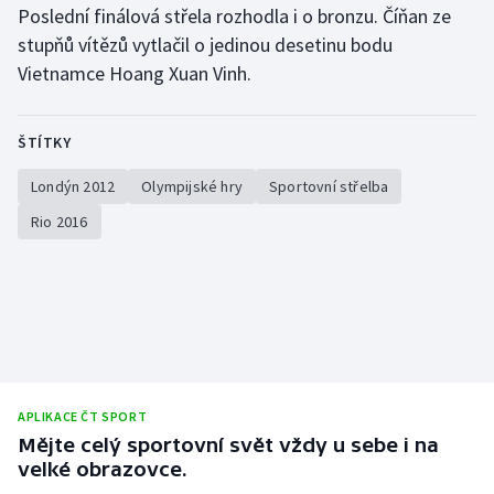
Poslední finálová střela rozhodla i o bronzu. Číňan ze
stupňů vítězů vytlačil o jedinou desetinu bodu
Gymnastika
Vietnamce Hoang Xuan Vinh.
Házená
ŠTÍTKY
Jezdectví
Londýn 2012
Olympijské hry
Sportovní střelba
Judo
Rio 2016
Krasobruslení
Lezení
Lyže a snowboard
APLIKACE ČT SPORT
Moderní pětiboj
Mějte celý sportovní svět vždy u sebe i na
velké obrazovce.
Motorsport