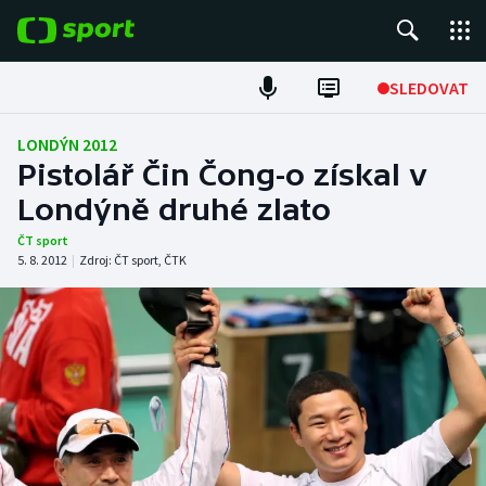
POPULÁRNÍ
SLEDOVAT
Fotbal
LONDÝN 2012
Pistolář Čin Čong-o získal v
Hokej
Londýně druhé zlato
Tenis
ČT sport
5. 8. 2012
|
Zdroj:
ČT sport
,
ČTK
Atletika
Cyklistika
DALŠÍ SPORTY
Americký fotbal
NEPŘEHLÉDNĚTE