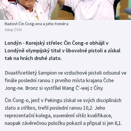
Baseball a softbal
Soutěže
Basketbal
Historické návraty
Radost Čin Čong-ona a jeho trenéra
Zdroj:
ČT24
Biatlon
Aplikace ČT sport
Londýn - Korejský střelec Čin Čong-o obhájil v
Boby a skeleton
AZ kvíz
Londýně olympijský titul v libovolné pistoli a získal
tak na hrách druhé zlato.
Box
Dvaatřicetiletý šampion ve vzduchové pistoli odsunul ve
Curling
finále poslední ranou z prvního místa krajana Čche
Jong-ne. Bronz si vystřílel Wang Č'-wej z Číny.
Dostihy
Čin Čong-o, jenž v Pekingu získal ve svých disciplínách
Florbal
zlato a stříbro, trefil poslední ranou 10,2. Jeho
reprezentační kolega, suvenénní vítěz kvalifikace,
Futsal
naopak závěrečnou položku pokazil a připsal si jen 8,1.
Golf