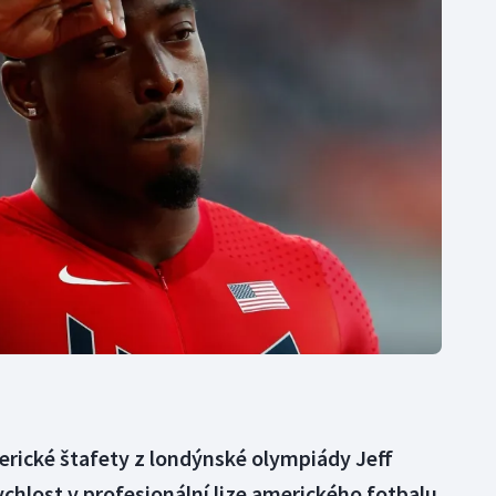
Moderní pětiboj
Triatlon
Motorsport
Veslování
Olympijské hry
Vodní slalom
Parasport
Volejbal
Plavání
Ostatní
Plážový volejbal
erické štafety z londýnské olympiády Jeff
ychlost v profesionální lize amerického fotbalu