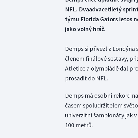
NFL. Dvaadvacetiletý sprint
týmu Florida Gators letos ne
jako volný hráč.
Demps si přivezl z Londýna 
členem finálové sestavy, při
Atletice a olympiádě dal pro
prosadit do NFL.
Demps má osobní rekord na s
časem spoludržitelem světo
univerzitní šampionáty jak v
100 metrů.