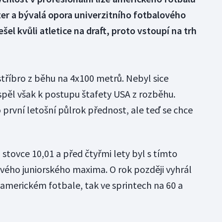
er a bývalá opora univerzitního fotbalového
šel kvůli atletice na draft, proto vstoupí na trh
stříbro z běhu na 4x100 metrů. Nebyl sice
spěl však k postupu štafety USA z rozběhu.
 první letošní půlrok přednost, ale teď se chce
tovce 10,01 a před čtyřmi lety byl s tímto
vého juniorského maxima. O rok později vyhrál
 americkém fotbale, tak ve sprintech na 60 a