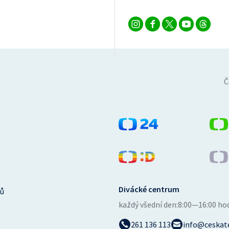
Č
Divácké centrum
ů
každý všední den:
8:00—16:00 ho
261 136 113
info@ceskate