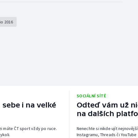
io 2016
SOCIÁLNÍ SÍTĚ
 sebe i na velké
Odteď vám už nic
na dalších platf
izi máte ČT sport vždy po ruce.
Nenechte si nikde ujít nejnovější
ykoli.
Instagramu, Threads či YouTube 