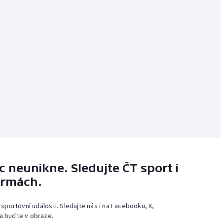
 neunikne. Sledujte ČT sport i
ormách.
 sportovní události. Sledujte nás i na Facebooku, X,
a buďte v obraze.