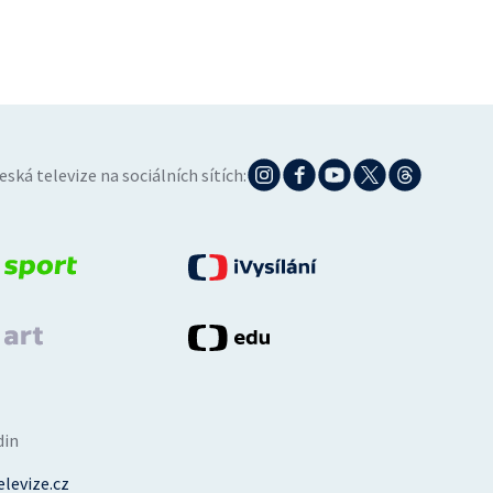
eská televize na sociálních sítích:
din
levize.cz