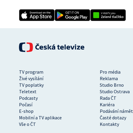
TV program
Pro média
Živé vysílání
Reklama
TV poplatky
Studio Brno
Teletext
Studio Ostrava
Podcasty
Rada ČT
Počasí
Kariéra
E-shop
Podávání námět
Mobilní a TV aplikace
Časté dotazy
Vše o ČT
Kontakty