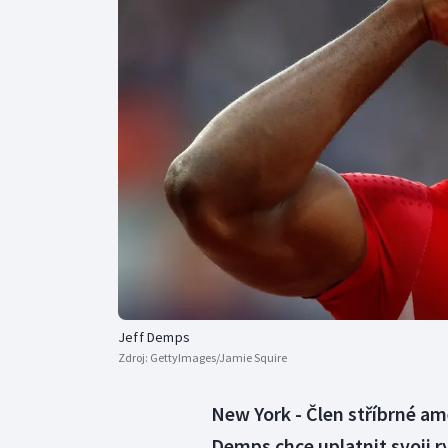
Curling
Dostihy
Florbal
Futsal
Golf
Gymnastika
Jeff Demps
Zdroj:
GettyImages/Jamie Squire
New York - Člen stříbrné am
Demps chce uplatnit svoji r