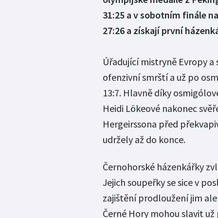
31:25 a v sobotním finále n
27:26 a získají první házenk
Úřadující mistryně Evropy a
ofenzivní smrští a už po os
13:7. Hlavně díky osmigólov
Heidi Lökeové nakonec svěř
Hergeirssona před překvapi
udržely až do konce.
Černohorské házenkářky zvl
Jejich soupeřky se sice v po
zajištění prodloužení jim al
Černé Hory mohou slavit už 