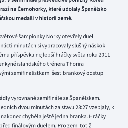
arazí na Černohorky, které udolaly Španělsko
ářskou medaili v historii země.
 světové šampionky Norky otevřely duel
mnácti minutách si vypracovaly slušný náskok
ému příspěvku nejlepší hráčky světa roku 2011
enkyně islandského trénera Thorira
vými semifinalistkami šestibrankový odstup
ádly vyrovnané semifinále se Španělskem.
sledních dvou minutách za stavu 23:27 vzepjaly, k
e nakonec chyběla ještě jedna branka. Hráčky
před finálovým duelem. Pro zemi totiž