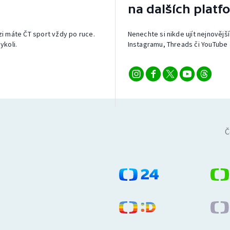
na dalších platf
izi máte ČT sport vždy po ruce.
Nenechte si nikde ujít nejnovější
ykoli.
Instagramu, Threads či YouTube 
Č