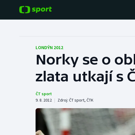
POPULÁRNÍ
DALŠÍ SPORTY
Fotbal
Americký fotbal
LONDÝN 2012
Norky se o ob
Hokej
Baseball a softbal
zlata utkají s
Tenis
Basketbal
Atletika
Biatlon
ČT sport
9. 8. 2012
|
Zdroj:
ČT sport
,
ČTK
Cyklistika
Boby a skeleton
Box