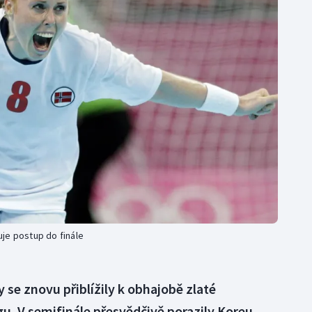
Moderní pětiboj
Triatlon
Motorsport
Veslování
Olympijské hry
Vodní slalom
Parasport
Volejbal
Plavání
Ostatní
Plážový volejbal
je postup do finále
se znovu přiblížily k obhajobě zlaté
u. V semifinále přesvědčivě porazily Koreu