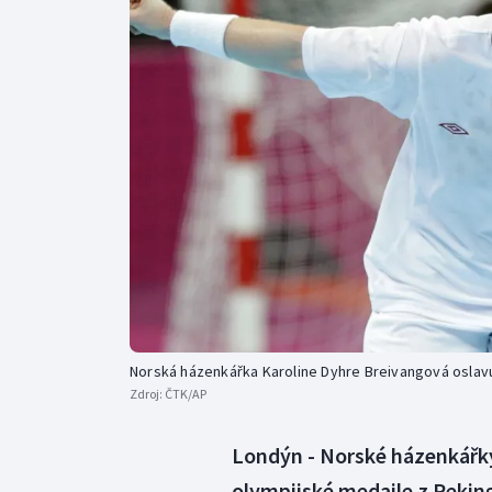
Curling
Dostihy
Florbal
Futsal
Golf
Gymnastika
Norská házenkářka Karoline Dyhre Breivangová oslavu
Zdroj:
ČTK/AP
Londýn - Norské házenkářky 
olympijské medaile z Peking