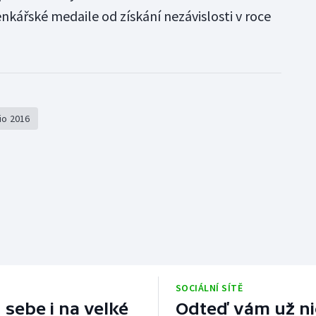
enkářské medaile od získání nezávislosti v roce
io 2016
SOCIÁLNÍ SÍTĚ
 sebe i na velké
Odteď vám už nic