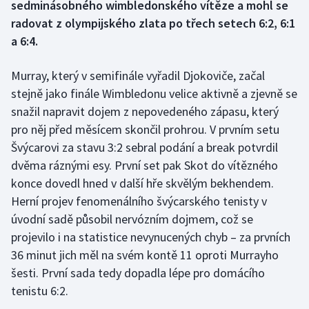
sedminásobného wimbledonského vítěze a mohl se
radovat z olympijského zlata po třech setech 6:2, 6:1
Gymnastika
a 6:4.
Házená
Murray, který v semifinále vyřadil Djokoviče, začal
stejně jako finále Wimbledonu velice aktivně a zjevně se
Jezdectví
snažil napravit dojem z nepovedeného zápasu, který
pro něj před měsícem skončil prohrou. V prvním setu
Judo
Švýcarovi za stavu 3:2 sebral podání a break potvrdil
Krasobruslení
dvěma ráznými esy. První set pak Skot do vítězného
konce dovedl hned v další hře skvělým bekhendem.
Lezení
Herní projev fenomenálního švýcarského tenisty v
úvodní sadě působil nervózním dojmem, což se
Lyže a snowboard
projevilo i na statistice nevynucených chyb – za prvních
36 minut jich měl na svém kontě 11 oproti Murrayho
Moderní pětiboj
šesti. První sada tedy dopadla lépe pro domácího
tenistu 6:2.
Motorsport