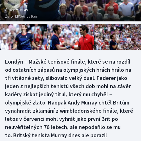
Baseball a softbal
Soutěže
Andy Murray
Zdroj:
EPA/Andy Rain
Basketbal
Historické návraty
Biatlon
Aplikace ČT sport
Boby a skeleton
AZ kvíz
Londýn – Mužské tenisové finále, které se na rozdíl
Box
od ostatních zápasů na olympijských hrách hrálo na
tři vítězné sety, slibovalo velký duel. Federer jako
Curling
jeden z nejlepších tenistů všech dob mohl na závěr
kariéry získat jediný titul, který mu chyběl –
Dostihy
olympijské zlato. Naopak Andy Murray chtěl Britům
Florbal
vynahradit zklamání z wimbledonského finále, které
letos v červenci mohl vyhrát jako první Brit po
Futsal
neuvěřitelných 76 letech, ale nepodařilo se mu
to. Britský tenista Murray dnes ale porazil
Golf