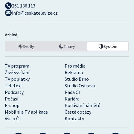
261 136 113
info@ceskatelevize.cz
Vzhled
Světlý
Tmavý
Systém
TV program
Pro média
Živé vysílání
Reklama
TV poplatky
Studio Brno
Teletext
Studio Ostrava
Podcasty
Rada ČT
Počasí
Kariéra
E-shop
Podávání námětů
Mobilní a TV aplikace
Časté dotazy
Vše o ČT
Kontakty