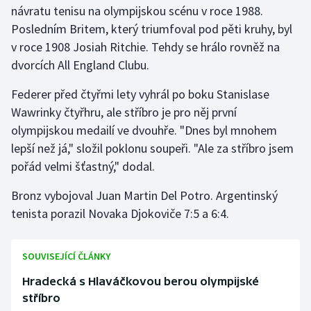
Stolní tenis
návratu tenisu na olympijskou scénu v roce 1988.
Posledním Britem, který triumfoval pod pěti kruhy, byl
Triatlon
v roce 1908 Josiah Ritchie. Tehdy se hrálo rovněž na
dvorcích All England Clubu.
Veslování
Federer před čtyřmi lety vyhrál po boku Stanislase
Vodní slalom
Wawrinky čtyřhru, ale stříbro je pro něj první
olympijskou medailí ve dvouhře. "Dnes byl mnohem
Volejbal
lepší než já," složil poklonu soupeři. "Ale za stříbro jsem
pořád velmi šťastný," dodal.
Ostatní
Bronz vybojoval Juan Martin Del Potro. Argentinský
tenista porazil Novaka Djokoviče 7:5 a 6:4.
SOUVISEJÍCÍ ČLÁNKY
Hradecká s Hlaváčkovou berou olympijské
stříbro