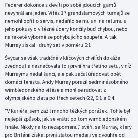
Federer dokonce z devíti po sobě jdoucích gamů
Olympijské hry
nevyhrál ani jeden. Vítěz 17 grandslamových turnajů se
nemohl opřít o servis, nedařilo se mu ani na returnu a
Parasport
jeho pokusy o vítězné údery končily buď chybou, nebo
na raketě výborně se pohybujícího soupeře. A tak
Plavání
Murray získal i druhý set v poměru 6:1
Plážový volejbal
Švýcar se však tradičně v klíčových chvílích dokáže
zvednout a naznačovala to i první hra třetího setu, v níž
Ragby
Murraymu nedal šanci, ale pak začal úřadovat opět
domácí tenista. Andy Murray porazil sedminásobného
Rychlobruslení
wimbledonského vítěze a mohl se radovat z
olympijského zlata po třech setech 6:2, 6:1 a 6:4.
Rychlostní kanoistika
"V kariéře jsem zažil mnoho těžkých porážek. Tohle byl
Short track
nejlepší způsob, jak se vrátit po tom wimbledonském
finále. Nikdy na to nezapomenu," svěřil se Murray, který
Sportovní střelba
pro Británii získal první zlatou medaili ve dvouhře od