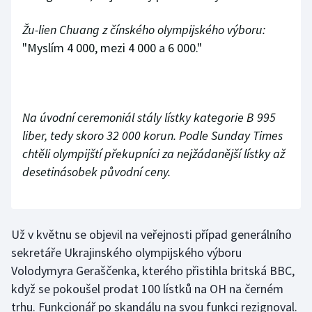
Stolní tenis
Žu-lien Chuang z čínského olympijského výboru:
Triatlon
"Myslím 4 000, mezi 4 000 a 6 000."
Veslování
Vodní slalom
Na úvodní ceremoniál stály lístky kategorie B 995
liber, tedy skoro 32 000 korun. Podle Sunday Times
Volejbal
chtěli olympijští překupníci za nejžádanější lístky až
desetinásobek původní ceny.
Ostatní
Už v květnu se objevil na veřejnosti případ generálního
sekretáře Ukrajinského olympijského výboru
Volodymyra Geraščenka, kterého přistihla britská BBC,
když se pokoušel prodat 100 lístků na OH na černém
trhu. Funkcionář po skandálu na svou funkci rezignoval.