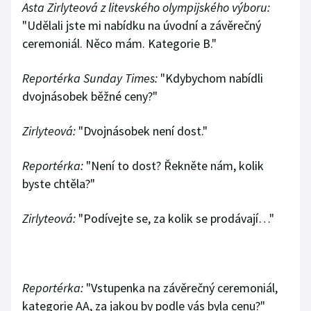
Asta Zirlyteová z litevského olympijského výboru:
Olympijské hry
"Udělali jste mi nabídku na úvodní a závěrečný
ceremoniál. Něco mám. Kategorie B."
Parasport
Reportérka Sunday Times:
"Kdybychom nabídli
Plavání
dvojnásobek běžné ceny?"
Plážový volejbal
Zirlyteová:
"Dvojnásobek není dost."
Ragby
Reportérka:
"Není to dost? Řekněte nám, kolik
byste chtěla?"
Rychlobruslení
Zirlyteová:
"Podívejte se, za kolik se prodávají…"
Rychlostní kanoistika
Short track
Reportérka:
"Vstupenka na závěrečný ceremoniál,
Sportovní střelba
kategorie AA, za jakou by podle vás byla cenu?"