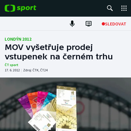
POPULÁRNÍ
SLEDOVAT
Fotbal
LONDÝN 2012
MOV vyšetřuje prodej
Hokej
vstupenek na černém trhu
Tenis
ČT sport
17. 6. 2012
|
Zdroj:
ČTK
,
ČT24
Atletika
Cyklistika
DALŠÍ SPORTY
Americký fotbal
NEPŘEHLÉDNĚTE