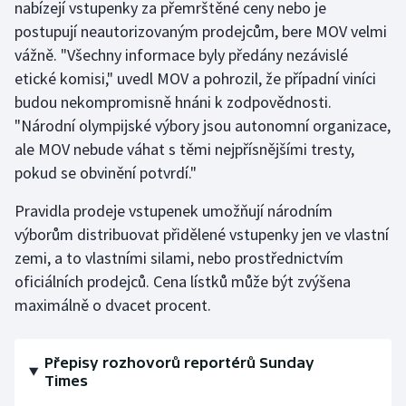
nabízejí vstupenky za přemrštěné ceny nebo je
postupují neautorizovaným prodejcům, bere MOV velmi
Gymnastika
vážně. "Všechny informace byly předány nezávislé
etické komisi," uvedl MOV a pohrozil, že případní viníci
Házená
budou nekompromisně hnáni k zodpovědnosti.
"Národní olympijské výbory jsou autonomní organizace,
Jezdectví
ale MOV nebude váhat s těmi nejpřísnějšími tresty,
pokud se obvinění potvrdí."
Judo
Pravidla prodeje vstupenek umožňují národním
Krasobruslení
výborům distribuovat přidělené vstupenky jen ve vlastní
zemi, a to vlastními silami, nebo prostřednictvím
Lezení
oficiálních prodejců. Cena lístků může být zvýšena
Lyže a snowboard
maximálně o dvacet procent.
Moderní pětiboj
Přepisy rozhovorů reportérů Sunday
Times
Motorsport