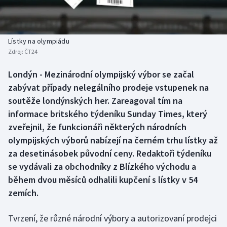
Baseball a softbal
Soutěže
Basketbal
Historické návraty
Lístky na olympiádu
Zdroj:
ČT24
Biatlon
Aplikace ČT sport
Londýn - Mezinárodní olympijský výbor se začal
Boby a skeleton
AZ kvíz
zabývat případy nelegálního prodeje vstupenek na
soutěže londýnských her. Zareagoval tím na
Box
informace britského týdeníku Sunday Times, který
zveřejnil, že funkcionáři některých národních
Curling
olympijských výborů nabízejí na černém trhu lístky až
za desetinásobek původní ceny. Redaktoři týdeníku
Dostihy
se vydávali za obchodníky z Blízkého východu a
Florbal
během dvou měsíců odhalili kupčení s lístky v 54
zemích.
Futsal
Tvrzení, že různé národní výbory a autorizovaní prodejci
Golf