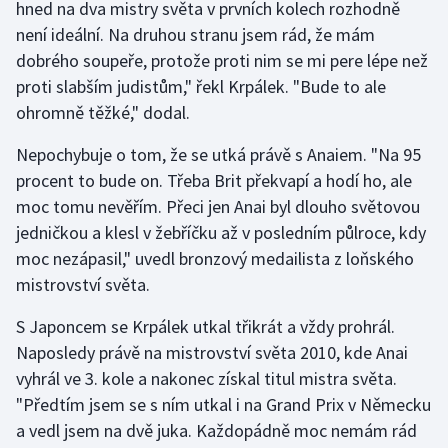
hned na dva mistry světa v prvních kolech rozhodně
není ideální. Na druhou stranu jsem rád, že mám
Gymnastika
dobrého soupeře, protože proti nim se mi pere lépe než
proti slabším judistům," řekl Krpálek. "Bude to ale
Házená
ohromně těžké," dodal.
Jezdectví
Nepochybuje o tom, že se utká právě s Anaiem. "Na 95
procent to bude on. Třeba Brit překvapí a hodí ho, ale
Judo
moc tomu nevěřím. Přeci jen Anai byl dlouho světovou
jedničkou a klesl v žebříčku až v posledním půlroce, kdy
Krasobruslení
moc nezápasil," uvedl bronzový medailista z loňského
mistrovství světa.
Lezení
S Japoncem se Krpálek utkal třikrát a vždy prohrál.
Lyže a snowboard
Naposledy právě na mistrovství světa 2010, kde Anai
vyhrál ve 3. kole a nakonec získal titul mistra světa.
Moderní pětiboj
"Předtím jsem se s ním utkal i na Grand Prix v Německu
a vedl jsem na dvě juka. Každopádně moc nemám rád
Motorsport