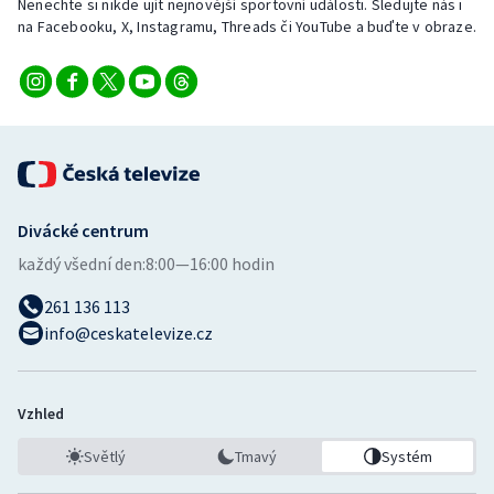
Nenechte si nikde ujít nejnovější sportovní události. Sledujte nás i
na Facebooku, X, Instagramu, Threads či YouTube a buďte v obraze.
Divácké centrum
každý všední den:
8:00—16:00 hodin
261 136 113
info@ceskatelevize.cz
Vzhled
Světlý
Tmavý
Systém