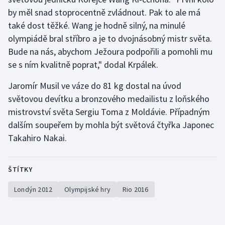
Stolní tenis
by měl snad stoprocentně zvládnout. Pak to ale má
také dost těžké. Wang je hodně silný, na minulé
Triatlon
olympiádě bral stříbro a je to dvojnásobný mistr světa.
Bude na nás, abychom Ježoura podpořili a pomohli mu
Veslování
se s ním kvalitně poprat," dodal Krpálek.
Vodní slalom
Jaromír Musil ve váze do 81 kg dostal na úvod
světovou devítku a bronzového medailistu z loňského
Volejbal
mistrovství světa Sergiu Toma z Moldávie. Případným
dalším soupeřem by mohla být světová čtyřka Japonec
Ostatní
Takahiro Nakai.
ŠTÍTKY
Londýn 2012
Olympijské hry
Rio 2016