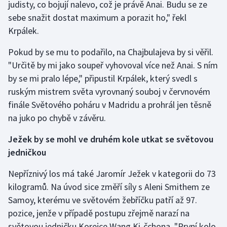
judisty, co bojují nalevo, což je právě Anai. Budu se ze
Olympijské hry
sebe snažit dostat maximum a porazit ho," řekl
Krpálek.
Parasport
Pokud by se mu to podařilo, na Chajbulajeva by si věřil.
Plavání
"Určitě by mi jako soupeř vyhovoval více než Anai. S ním
by se mi pralo lépe," připustil Krpálek, který svedl s
Plážový volejbal
ruským mistrem světa vyrovnaný souboj v červnovém
finále Světového poháru v Madridu a prohrál jen těsně
Ragby
na juko po chybě v závěru.
Rychlobruslení
Ježek by se mohl ve druhém kole utkat se světovou
jedničkou
Rychlostní kanoistika
Nepříznivý los má také Jaromír Ježek v kategorii do 73
Short track
kilogramů. Na úvod sice změří síly s Aleni Smithem ze
Samoy, kterému ve světovém žebříčku patří až 97.
Sportovní střelba
pozice, jenže v případě postupu zřejmě narazí na
světovou jedničku Korejce Wang Ki-čchona. "První kolo