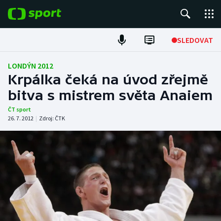
POPULÁRNÍ
SLEDOVAT
Fotbal
LONDÝN 2012
Krpálka čeká na úvod zřejmě
Hokej
bitva s mistrem světa Anaiem
Tenis
ČT sport
26. 7. 2012
|
Zdroj:
ČTK
Atletika
Cyklistika
DALŠÍ SPORTY
Americký fotbal
NEPŘEHLÉDNĚTE