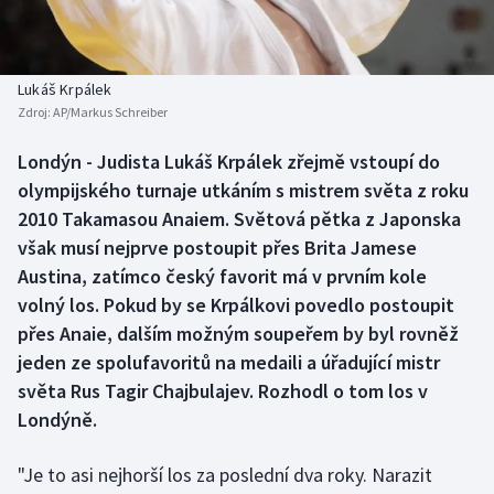
Baseball a softbal
Soutěže
Basketbal
Historické návraty
Lukáš Krpálek
Zdroj:
AP/Markus Schreiber
Biatlon
Aplikace ČT sport
Londýn - Judista Lukáš Krpálek zřejmě vstoupí do
Boby a skeleton
AZ kvíz
olympijského turnaje utkáním s mistrem světa z roku
2010 Takamasou Anaiem. Světová pětka z Japonska
Box
však musí nejprve postoupit přes Brita Jamese
Austina, zatímco český favorit má v prvním kole
Curling
volný los. Pokud by se Krpálkovi povedlo postoupit
přes Anaie, dalším možným soupeřem by byl rovněž
Dostihy
jeden ze spolufavoritů na medaili a úřadující mistr
Florbal
světa Rus Tagir Chajbulajev. Rozhodl o tom los v
Londýně.
Futsal
"Je to asi nejhorší los za poslední dva roky. Narazit
Golf