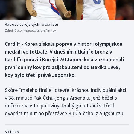
Baseball a softbal
Soutěže
Basketbal
Historické návraty
Radost korejských fotbalistů
Zdroj:
GettyImages/Julian Finney
Biatlon
Aplikace ČT sport
Cardiff - Korea získala poprvé v historii olympijskou
Boby a skeleton
AZ kvíz
medaili ve fotbale. V dnešním utkání o bronz v
Cardiffu porazili Korejci 2:0 Japonsko a zaznamenali
Box
první cenný kov pro asijskou zemi od Mexika 1968,
kdy bylo třetí právě Japonsko.
Curling
Skóre "malého finále" otevřel krásnou individuální akcí
Dostihy
v 38. minutě Pak Čchu-jong z Arsenalu, jenž běžel s
Florbal
míčem z vlastní poloviny. Druhý gól utkání vstřelil
dvanáct minut po přestávce Ku Ča-čchol z Augsburgu.
Futsal
ŠTÍTKY
Golf