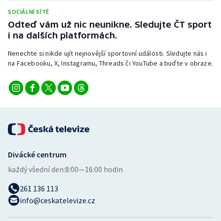
SOCIÁLNÍ SÍTĚ
Olympijské hry
Odteď vám už nic neunikne. Sledujte ČT sport
i na dalších platformách.
Parasport
Nenechte si nikde ujít nejnovější sportovní události. Sledujte nás i
Plavání
na Facebooku, X, Instagramu, Threads či YouTube a buďte v obraze.
Plážový volejbal
Ragby
Rychlobruslení
Divácké centrum
Rychlostní kanoistika
každý všední den:
8:00—16:00 hodin
Short track
261 136 113
info@ceskatelevize.cz
Sportovní střelba