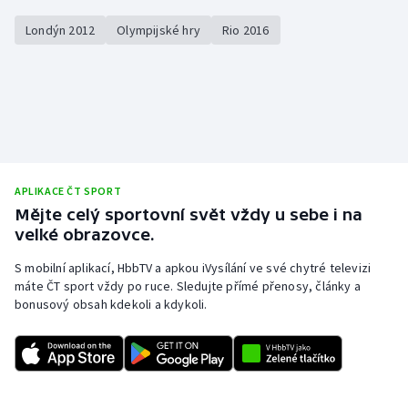
Londýn 2012
Olympijské hry
Rio 2016
Gymnastika
Házená
Jezdectví
Judo
APLIKACE ČT SPORT
Mějte celý sportovní svět vždy u sebe i na
Krasobruslení
velké obrazovce.
Lezení
S mobilní aplikací, HbbTV a apkou iVysílání ve své chytré televizi
máte ČT sport vždy po ruce. Sledujte přímé přenosy, články a
Lyže a snowboard
bonusový obsah kdekoli a kdykoli.
Moderní pětiboj
Motorsport