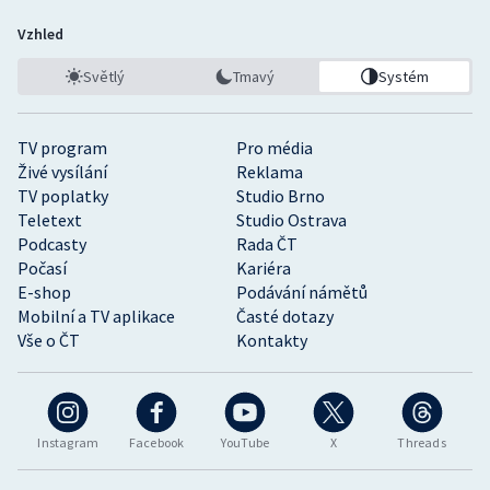
Stolní tenis
Vzhled
Triatlon
Světlý
Tmavý
Systém
Veslování
TV program
Pro média
Živé vysílání
Reklama
Vodní slalom
TV poplatky
Studio Brno
Teletext
Studio Ostrava
Volejbal
Podcasty
Rada ČT
Počasí
Kariéra
Ostatní
E-shop
Podávání námětů
Mobilní a TV aplikace
Časté dotazy
Vše o ČT
Kontakty
Instagram
Facebook
YouTube
X
Threads