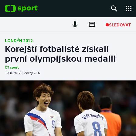
POPULÁRNÍ
SLEDOVAT
Fotbal
LONDÝN 2012
Korejští fotbalisté získali
Hokej
první olympijskou medaili
Tenis
ČT sport
10. 8. 2012
|
Zdroj:
ČTK
Atletika
Cyklistika
DALŠÍ SPORTY
Americký fotbal
NEPŘEHLÉDNĚTE