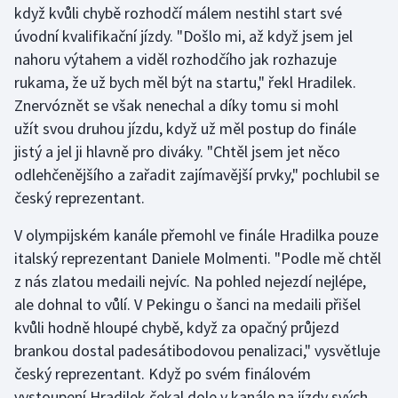
když kvůli chybě rozhodčí málem nestihl start své
úvodní kvalifikační jízdy. "Došlo mi, až když jsem jel
Gymnastika
nahoru výtahem a viděl rozhodčího jak rozhazuje
rukama, že už bych měl být na startu," řekl Hradilek.
Házená
Znervóznět se však nenechal a díky tomu si mohl
Jezdectví
užít svou druhou jízdu, když už měl postup do finále
jistý a jel ji hlavně pro diváky. "Chtěl jsem jet něco
Judo
odlehčenějšího a zařadit zajímavější prvky," pochlubil se
český reprezentant.
Krasobruslení
V olympijském kanále přemohl ve finále Hradilka pouze
Lezení
italský reprezentant Daniele Molmenti. "Podle mě chtěl
z nás zlatou medaili nejvíc. Na pohled nejezdí nejlépe,
Lyže a snowboard
ale dohnal to vůlí. V Pekingu o šanci na medaili přišel
kvůli hodně hloupé chybě, když za opačný průjezd
Moderní pětiboj
brankou dostal padesátibodovou penalizaci," vysvětluje
český reprezentant. Když po svém finálovém
Motorsport
vystoupení Hradilek čekal dole v kanále na jízdy svých