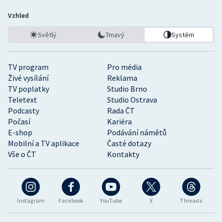
Vzhled
Světlý
Tmavý
Systém
TV program
Pro média
Živé vysílání
Reklama
TV poplatky
Studio Brno
Teletext
Studio Ostrava
Podcasty
Rada ČT
Počasí
Kariéra
E-shop
Podávání námětů
Mobilní a TV aplikace
Časté dotazy
Vše o ČT
Kontakty
Instagram
Facebook
YouTube
X
Threads