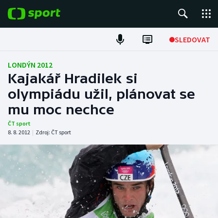
POPULÁRNÍ
SLEDOVAT
Fotbal
LONDÝN 2012
Kajakář Hradilek si
Hokej
olympiádu užil, plánovat se
mu moc nechce
Tenis
ČT sport
Atletika
8. 8. 2012
|
Zdroj:
ČT sport
Cyklistika
DALŠÍ SPORTY
Americký fotbal
NEPŘEHLÉDNĚTE