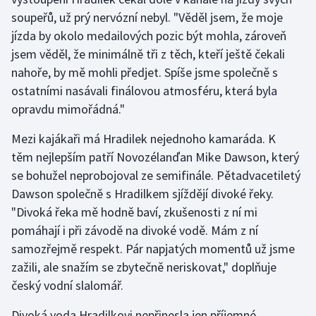
soupeřů, už prý nervózní nebyl. "Věděl jsem, že moje
Olympijské hry
jízda by okolo medailových pozic být mohla, zároveň
jsem věděl, že minimálně tři z těch, kteří ještě čekali
Parasport
nahoře, by mě mohli předjet. Spíše jsme společně s
Plavání
ostatními nasávali finálovou atmosféru, která byla
opravdu mimořádná."
Plážový volejbal
Mezi kajákaři má Hradilek nejednoho kamaráda. K
těm nejlepším patří Novozélanďan Mike Dawson, který
Ragby
se bohužel neprobojoval ze semifinále. Pětadvacetiletý
Rychlobruslení
Dawson společně s Hradilkem sjíždějí divoké řeky.
"Divoká řeka mě hodně baví, zkušenosti z ní mi
Rychlostní kanoistika
pomáhají i při závodě na divoké vodě. Mám z ní
samozřejmě respekt. Pár napjatých momentů už jsme
Short track
zažili, ale snažím se zbytečně neriskovat," doplňuje
český vodní slalomář.
Sportovní střelba
Divoká voda Hradilkovi nepřinesla jen příjemné