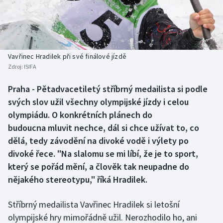
Baseball a softbal
Soutěže
Basketbal
Historické návraty
Biatlon
Aplikace ČT sport
Vavřinec Hradilek při své finálové jízdě
Zdroj:
ISIFA
Boby a skeleton
AZ kvíz
Praha - Pětadvacetiletý stříbrný medailista si podle
svých slov užil všechny olympijské jízdy i celou
Box
olympiádu. O konkrétních plánech do
Curling
budoucna mluvit nechce, dál si chce užívat to, co
dělá, tedy závodění na divoké vodě i výlety po
Dostihy
divoké řece. "Na slalomu se mi líbí, že je to sport,
který se pořád mění, a člověk tak neupadne do
Florbal
nějakého stereotypu," říká Hradilek.
Futsal
Stříbrný medailista Vavřinec Hradilek si letošní
olympijské hry mimořádně užil. Nerozhodilo ho, ani
Golf