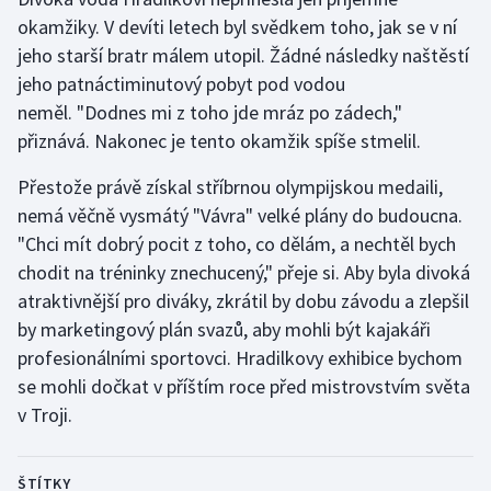
Stolní tenis
okamžiky. V devíti letech byl svědkem toho, jak se v ní
jeho starší bratr málem utopil. Žádné následky naštěstí
Triatlon
jeho patnáctiminutový pobyt pod vodou
neměl. "Dodnes mi z toho jde mráz po zádech,"
Veslování
přiznává. Nakonec je tento okamžik spíše stmelil.
Vodní slalom
Přestože právě získal stříbrnou olympijskou medaili,
nemá věčně vysmátý "Vávra" velké plány do budoucna.
Volejbal
"Chci mít dobrý pocit z toho, co dělám, a nechtěl bych
chodit na tréninky znechucený," přeje si. Aby byla divoká
Ostatní
atraktivnější pro diváky, zkrátil by dobu závodu a zlepšil
by marketingový plán svazů, aby mohli být kajakáři
profesionálními sportovci. Hradilkovy exhibice bychom
se mohli dočkat v příštím roce před mistrovstvím světa
v Troji.
ŠTÍTKY