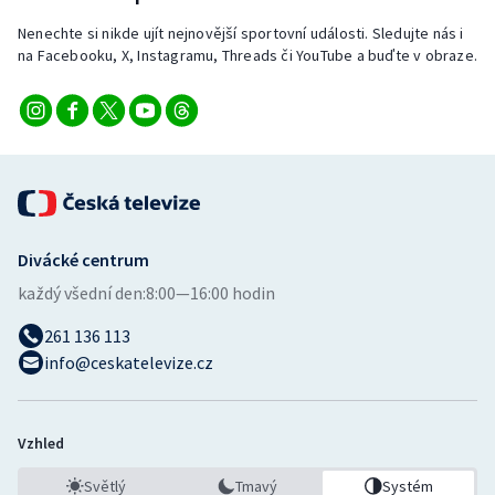
Stolní tenis
Nenechte si nikde ujít nejnovější sportovní události. Sledujte nás i
na Facebooku, X, Instagramu, Threads či YouTube a buďte v obraze.
Triatlon
Veslování
Vodní slalom
Volejbal
Divácké centrum
Ostatní
každý všední den:
8:00—16:00 hodin
261 136 113
info@ceskatelevize.cz
Vzhled
Světlý
Tmavý
Systém