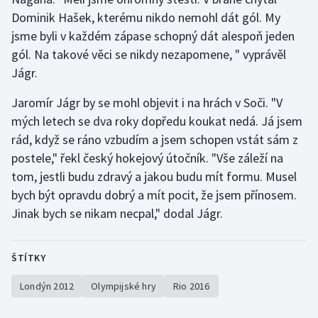
Dominik Hašek, kterému nikdo nemohl dát gól. My
Gymnastika
jsme byli v každém zápase schopný dát alespoň jeden
gól. Na takové věci se nikdy nezapomene, " vyprávěl
Házená
Jágr.
Jezdectví
Jaromír Jágr by se mohl objevit i na hrách v Soči. "V
mých letech se dva roky dopředu koukat nedá. Já jsem
Judo
rád, když se ráno vzbudím a jsem schopen vstát sám z
postele," řekl český hokejový útočník. "Vše záleží na
Krasobruslení
tom, jestli budu zdravý a jakou budu mít formu. Musel
bych být opravdu dobrý a mít pocit, že jsem přínosem.
Lezení
Jinak bych se nikam necpal," dodal Jágr.
Lyže a snowboard
ŠTÍTKY
Moderní pětiboj
Londýn 2012
Olympijské hry
Rio 2016
Motorsport