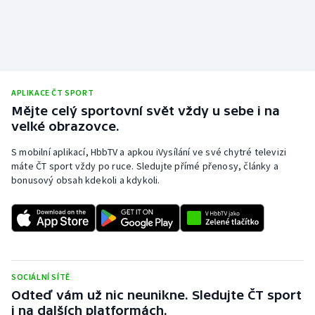
Olympijské hry
Parasport
Plavání
APLIKACE ČT SPORT
Mějte celý sportovní svět vždy u sebe i na
Plážový volejbal
velké obrazovce.
S mobilní aplikací, HbbTV a apkou iVysílání ve své chytré televizi
Ragby
máte ČT sport vždy po ruce. Sledujte přímé přenosy, články a
bonusový obsah kdekoli a kdykoli.
Rychlobruslení
Rychlostní kanoistika
Short track
SOCIÁLNÍ SÍTĚ
Sportovní střelba
Odteď vám už nic neunikne. Sledujte ČT sport
i na dalších platformách.