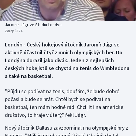
Baseball a softbal
Soutěže
Basketbal
Historické návraty
Jaromír Jágr ve Studiu Londýn
Zdroj:
ČT24
Biatlon
Aplikace ČT sport
Londýn - Český hokejový útočník Jaromír Jágr se
Boby a skeleton
AZ kvíz
aktivně účastnil čtyř zimních olympijských her. Do
Londýna dorazil jako divák. Jeden z nejlepších
Box
českých hokejistů se chystá na tenis do Wimbledonu
a také na basketbal.
Curling
"Půjdu se podívat na tenis, doufám, že bude dobré
Dostihy
počasí a bude se hrát. Chtěl bych se podívat na
Florbal
basketbal, ten mám hodně rád. Chci jít i na americké
družstvo, to hraje v úterý," řekl Jágr.
Futsal
Nový útočník Dallasu zavzpomínal i na olympijské hry z
Nagana. "Měli jsme ohromný štěstí. V bráně chytal
Golf