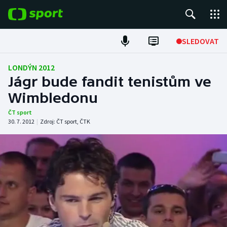
POPULÁRNÍ
SLEDOVAT
Fotbal
LONDÝN 2012
Jágr bude fandit tenistům ve
Hokej
Wimbledonu
Tenis
ČT sport
30. 7. 2012
|
Zdroj:
ČT sport
,
ČTK
Atletika
Cyklistika
DALŠÍ SPORTY
Americký fotbal
NEPŘEHLÉDNĚTE