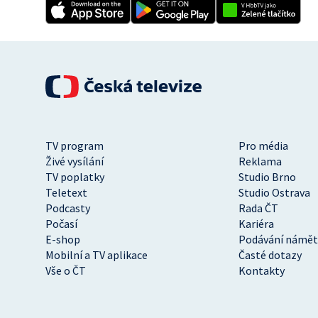
TV program
Pro média
Živé vysílání
Reklama
TV poplatky
Studio Brno
Teletext
Studio Ostrava
Podcasty
Rada ČT
Počasí
Kariéra
E-shop
Podávání námět
Mobilní a TV aplikace
Časté dotazy
Vše o ČT
Kontakty