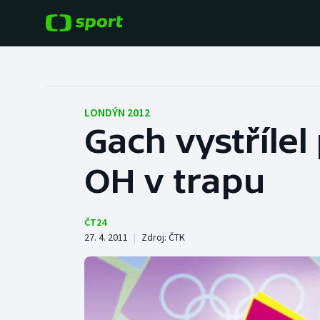
POPULÁRNÍ
DALŠÍ SPORTY
Fotbal
Americký fotbal
LONDÝN 2012
Gach vystřílel
Hokej
Baseball a softbal
OH v trapu
Tenis
Basketbal
Atletika
Biatlon
ČT24
27. 4. 2011
|
Zdroj:
ČTK
Cyklistika
Boby a skeleton
Box