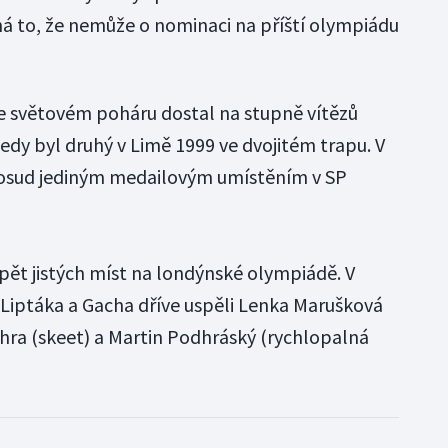
á to, že nemůže o nominaci na příští olympiádu
ve světovém poháru dostal na stupně vítězů
edy byl druhý v Limě 1999 ve dvojitém trapu. V
dosud jediným medailovým umístěním v SP
pět jistých míst na londýnské olympiádě. V
e Liptáka a Gacha dříve uspěli Lenka Marušková
chra (skeet) a Martin Podhráský (rychlopalná