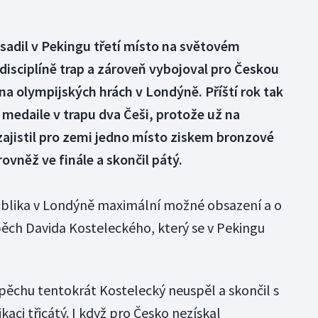
bsadil v Pekingu třetí místo na světovém
disciplíně trap a zároveň vybojoval pro Českou
na olympijských hrách v Londýně. Příští rok tak
medaile v trapu dva Češi, protože už na
ajistil pro zemi jedno místo ziskem bronzové
rovněž ve finále a skončil pátý.
ublika v Londýně maximální možné obsazení a o
pěch Davida Kosteleckého, který se v Pekingu
pěchu tentokrát Kostelecký neuspěl a skončil s
aci třicátý. I když pro Česko nezískal