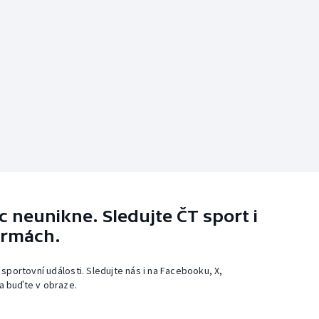
 neunikne. Sledujte ČT sport i
ormách.
 sportovní události. Sledujte nás i na Facebooku, X,
a buďte v obraze.