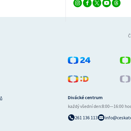
Č
Divácké centrum
ů
každý všední den:
8:00—16:00 ho
261 136 113
info@ceskate