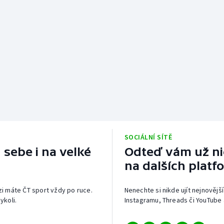
SOCIÁLNÍ SÍTĚ
 sebe i na velké
Odteď vám už nic
na dalších platf
izi máte ČT sport vždy po ruce.
Nenechte si nikde ujít nejnovější
ykoli.
Instagramu, Threads či YouTube 