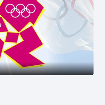
Moderní pětiboj
Triatlon
Motorsport
Veslování
Olympijské hry
Vodní slalom
Parasport
Volejbal
Plavání
Ostatní
Plážový volejbal