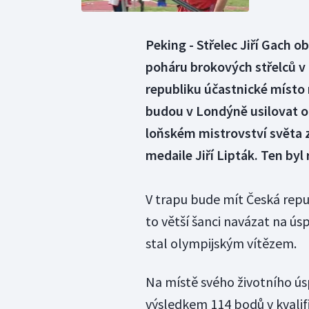
Peking - Střelec Jiří Gach o
poháru brokových střelců v 
republiku účastnické místo 
budou v Londýně usilovat o 
loňském mistrovství světa z
medaile Jiří Lipták. Ten byl 
V trapu bude mít Česká rep
to větší šanci navázat na ús
stal olympijským vítězem.
Na místě svého životního ús
výsledkem 114 bodů v kvalifik