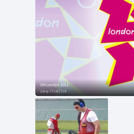
Curling
Dostihy
Florbal
Futsal
Golf
Gymnastika
OH Londýn 2012
Zdroj:
ČT24/ČT24