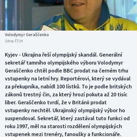
Baseball a softbal
Soutěže
Basketbal
Historické návraty
Biatlon
Aplikace ČT sport
Volodymyr Geraščenko
Zdroj:
ČT24
Boby a skeleton
AZ kvíz
Kyjev - Ukrajina řeší olympijský skandál. Generální
sekretář tamního olympijského výboru Volodymyr
Box
Geraščenko chtěl podle BBC prodat na černém trhu
Curling
vstupenky na letní hry. Reportérovi, který se vydával
za překupníka, nabídl 100 lístků. To je podle britských
Dostihy
zákonů trestný čin, za který hrozí pokuta až 20 tisíc
liber. Geraščenko tvrdí, že v Británii prodat
Florbal
vstupenky nechtěl. Ukrajinský olympijský výbor ho
suspendoval. Sekretář, který zastával tuto funkci od
Futsal
roku 1997, měl na starosti rozdělení olympijských
vstupenek mezi trenéry, fanoušky a funkcionáře.
Golf