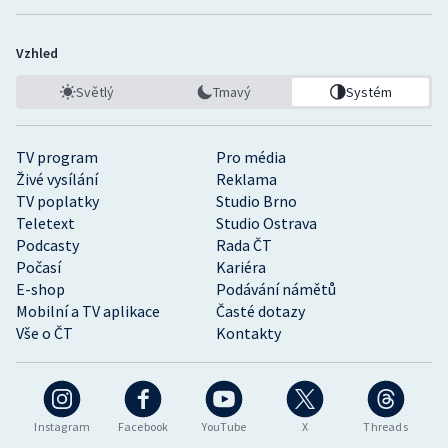
Vzhled
Světlý
Tmavý
Systém
TV program
Pro média
Živé vysílání
Reklama
TV poplatky
Studio Brno
Teletext
Studio Ostrava
Podcasty
Rada ČT
Počasí
Kariéra
E-shop
Podávání námětů
Mobilní a TV aplikace
Časté dotazy
Vše o ČT
Kontakty
Instagram
Facebook
YouTube
X
Threads