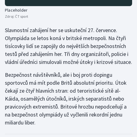
Stolní tenis
Placeholder
Zdroj:
ČT sport
Triatlon
Slavnostní zahájení her se uskuteční 27. července.
Veslování
Olympiáda se letos koná v britské metropoli. Na čtyři
tisícovky lidí se zapojily do největších bezpečnostních
Vodní slalom
testů před zahájením her. Tři dny organizátoři, policie i
vládní úředníci simulovali možné útoky i krizové situace.
Volejbal
Bezpečnost návštěvníků, ale i boj proti dopingu
Ostatní
sportovců má mít podle Britů absolutní prioritu. Útok
čekají ze čtyř hlavních stran: od teroristické sítě al-
Káida, osamělých útočníků, irských separatistů nebo
pravicových extremistů. Britové hrozbu nepodceňují a
na bezpečnost olympiády už vyčlenili rekordní jednu
miliardu liber.