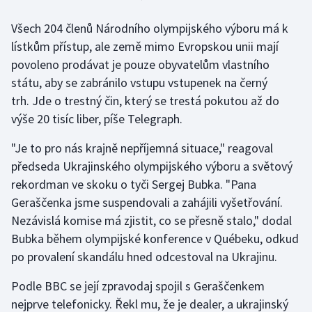
Všech 204 členů Národního olympijského výboru má k
Gymnastika
lístkům přístup, ale země mimo Evropskou unii mají
povoleno prodávat je pouze obyvatelům vlastního
Házená
státu, aby se zabránilo vstupu vstupenek na černý
Jezdectví
trh. Jde o trestný čin, který se trestá pokutou až do
výše 20 tisíc liber, píše Telegraph.
Judo
"Je to pro nás krajně nepříjemná situace," reagoval
předseda Ukrajinského olympijského výboru a světový
Krasobruslení
rekordman ve skoku o tyči Sergej Bubka. "Pana
Lezení
Geraščenka jsme suspendovali a zahájili vyšetřování.
Nezávislá komise má zjistit, co se přesně stalo," dodal
Lyže a snowboard
Bubka během olympijské konference v Québeku, odkud
po provalení skandálu hned odcestoval na Ukrajinu.
Moderní pětiboj
Podle BBC se její zpravodaj spojil s Geraščenkem
Motorsport
nejprve telefonicky. Řekl mu, že je dealer, a ukrajinský