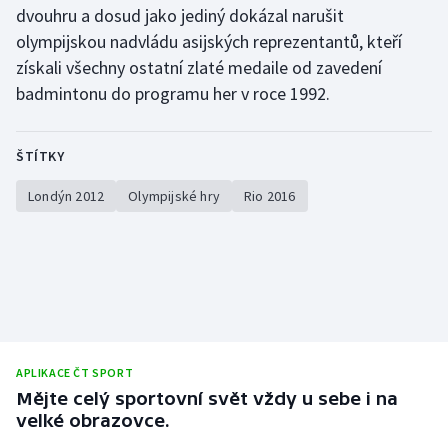
dvouhru a dosud jako jediný dokázal narušit
Stolní tenis
olympijskou nadvládu asijských reprezentantů, kteří
Triatlon
získali všechny ostatní zlaté medaile od zavedení
badmintonu do programu her v roce 1992.
Veslování
ŠTÍTKY
Vodní slalom
Londýn 2012
Olympijské hry
Rio 2016
Volejbal
Ostatní
APLIKACE ČT SPORT
Mějte celý sportovní svět vždy u sebe i na
velké obrazovce.