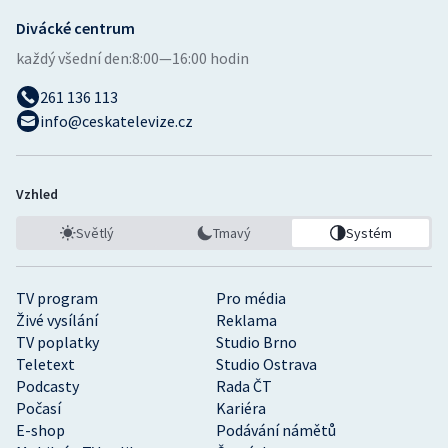
Divácké centrum
každý všední den:
8:00—16:00 hodin
261 136 113
info@ceskatelevize.cz
Vzhled
Světlý
Tmavý
Systém
TV program
Pro média
Živé vysílání
Reklama
TV poplatky
Studio Brno
Teletext
Studio Ostrava
Podcasty
Rada ČT
Počasí
Kariéra
E-shop
Podávání námětů