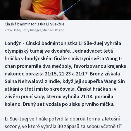
Baseball a softbal
Soutěže
Basketbal
Historické návraty
Čínská badmintonistka Li Süe-žuej
Zdroj:
Isifa/Getty Images/Michael Regan
Biatlon
Aplikace ČT sport
Londýn - Čínská badmintonistka Li Süe-žuej vyhrála
Boby a skeleton
AZ kvíz
olympijský turnaj ve dvouhře. Jednadvacetiletá
hráčka v londýnském finále s mistryní světa Wang I-
Box
chan promarnila dva mečboly, favorizovanou krajanku
nakonec porazila 21:15, 21:23 a 21:17. Bronz získala
Curling
Saina Nehwalová z Indie, když její soupeřka Wang Sin
utkání o třetí místo skrečovala. Čínská hráčka si v
Dostihy
závěru první sady, kterou vyhrála 21:18, poranila
Florbal
koleno. Druhý set vzdala po zisku prvního míčku.
Futsal
Li Süe-žuej ve finále potvrdila dobrou formu z letošní
sezony, ve které vyhrála 30 zápasů za sebou včetně tří
Golf