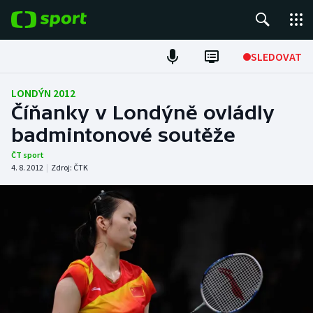
POPULÁRNÍ
SLEDOVAT
Fotbal
LONDÝN 2012
Číňanky v Londýně ovládly
Hokej
badmintonové soutěže
Tenis
ČT sport
4. 8. 2012
|
Zdroj:
ČTK
Atletika
Cyklistika
DALŠÍ SPORTY
Americký fotbal
NEPŘEHLÉDNĚTE