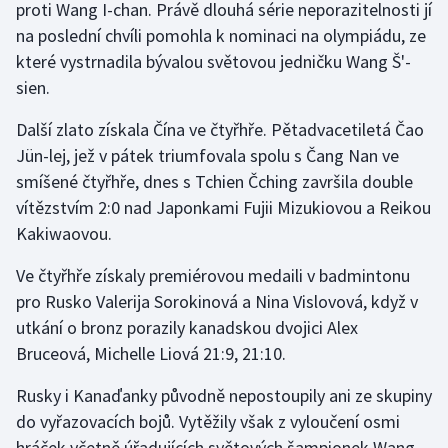
proti Wang I-chan. Právě dlouhá série neporazitelnosti jí
na poslední chvíli pomohla k nominaci na olympiádu, ze
Gymnastika
které vystrnadila bývalou světovou jedničku Wang Š'-
sien.
Házená
Další zlato získala Čína ve čtyřhře. Pětadvacetiletá Čao
Jezdectví
Jün-lej, jež v pátek triumfovala spolu s Čang Nan ve
smíšené čtyřhře, dnes s Tchien Čching završila double
Judo
vítězstvím 2:0 nad Japonkami Fujii Mizukiovou a Reikou
Kakiwaovou.
Krasobruslení
Ve čtyřhře získaly premiérovou medaili v badmintonu
Lezení
pro Rusko Valerija Sorokinová a Nina Vislovová, když v
utkání o bronz porazily kanadskou dvojici Alex
Lyže a snowboard
Bruceová, Michelle Liová 21:9, 21:10.
Moderní pětiboj
Rusky i Kanaďanky původně nepostoupily ani ze skupiny
do vyřazovacích bojů. Vytěžily však z vyloučení osmi
Motorsport
hráček včetně úřadujících světových šampionek Wang