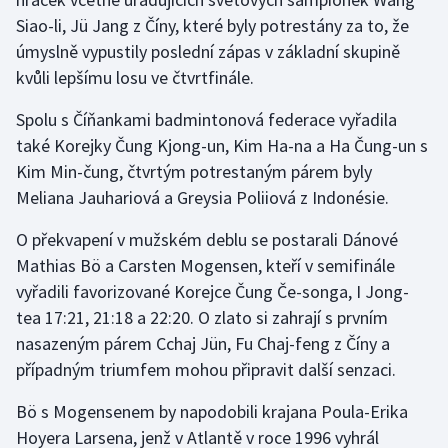
Siao-li, Jü Jang z Číny, které byly potrestány za to, že
Olympijské hry
úmyslně vypustily poslední zápas v základní skupině
kvůli lepšímu losu ve čtvrtfinále.
Parasport
Spolu s Číňankami badmintonová federace vyřadila
Plavání
také Korejky Čung Kjong-un, Kim Ha-na a Ha Čung-un s
Kim Min-čung, čtvrtým potrestaným párem byly
Plážový volejbal
Meliana Jauhariová a Greysia Poliiová z Indonésie.
Ragby
O překvapení v mužském deblu se postarali Dánové
Mathias Bö a Carsten Mogensen, kteří v semifinále
Rychlobruslení
vyřadili favorizované Korejce Čung Če-songa, I Jong-
tea 17:21, 21:18 a 22:20. O zlato si zahrají s prvním
Rychlostní kanoistika
nasazeným párem Cchaj Jün, Fu Chaj-feng z Číny a
Short track
případným triumfem mohou připravit další senzaci.
Bö s Mogensenem by napodobili krajana Poula-Erika
Sportovní střelba
Hoyera Larsena, jenž v Atlantě v roce 1996 vyhrál