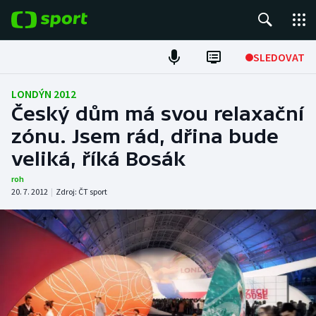
POPULÁRNÍ
SLEDOVAT
Fotbal
LONDÝN 2012
Český dům má svou relaxační
Hokej
zónu. Jsem rád, dřina bude
veliká, říká Bosák
Tenis
roh
Atletika
20. 7. 2012
|
Zdroj:
ČT sport
Cyklistika
DALŠÍ SPORTY
Americký fotbal
NEPŘEHLÉDNĚTE