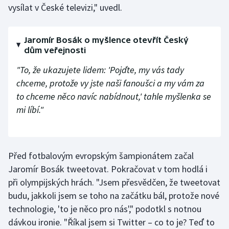
vysílat v České televizi," uvedl.
Olympijské hry
Parasport
Jaromír Bosák o myšlence otevřít Český
dům veřejnosti
Plavání
"To, že ukazujete lidem: 'Pojďte, my vás tady
chceme, protože vy jste naši fanoušci a my vám za
Plážový volejbal
to chceme něco navíc nabídnout,' tahle myšlenka se
mi líbí."
Ragby
Rychlobruslení
Před fotbalovým evropským šampionátem začal
Rychlostní kanoistika
Jaromír Bosák tweetovat. Pokračovat v tom hodlá i
při olympijských hrách. "Jsem přesvědčen, že tweetovat
Short track
budu, jakkoli jsem se toho na začátku bál, protože nové
technologie, 'to je něco pro nás'," podotkl s notnou
Sportovní střelba
dávkou ironie. "Říkal jsem si Twitter – co to je? Teď to