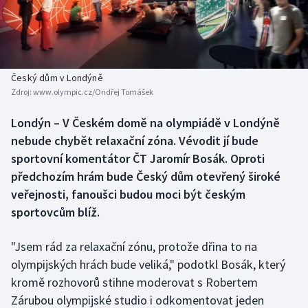
Baseball a softbal
Soutěže
Basketbal
Historické návraty
Biatlon
Aplikace ČT sport
Český dům v Londýně
Zdroj:
www.olympic.cz/Ondřej Tomášek
Boby a skeleton
AZ kvíz
Londýn – V Českém domě na olympiádě v Londýně
nebude chybět relaxační zóna. Vévodit jí bude
Box
sportovní komentátor ČT Jaromír Bosák. Oproti
Curling
předchozím hrám bude Český dům otevřený široké
veřejnosti, fanoušci budou moci být českým
Dostihy
sportovcům blíž.
Florbal
"Jsem rád za relaxační zónu, protože dřina to na
olympijských hrách bude veliká," podotkl Bosák, který
Futsal
kromě rozhovorů stihne moderovat s Robertem
Zárubou olympijské studio i odkomentovat jeden
Golf