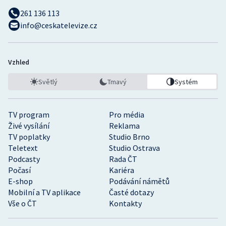
261 136 113
info@ceskatelevize.cz
Vzhled
Světlý
Tmavý
Systém
TV program
Pro média
Živé vysílání
Reklama
TV poplatky
Studio Brno
Teletext
Studio Ostrava
Podcasty
Rada ČT
Počasí
Kariéra
E-shop
Podávání námětů
Mobilní a TV aplikace
Časté dotazy
Vše o ČT
Kontakty