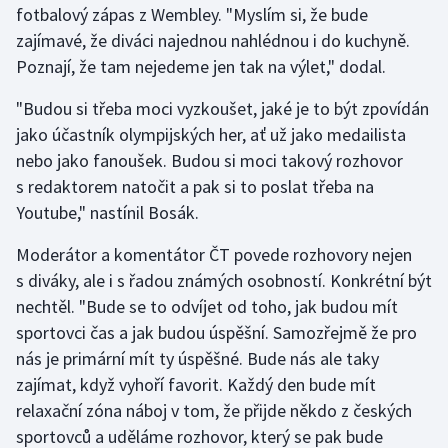
fotbalový zápas z Wembley. "Myslím si, že bude
zajímavé, že diváci najednou nahlédnou i do kuchyně.
Gymnastika
Poznají, že tam nejedeme jen tak na výlet," dodal.
Házená
"Budou si třeba moci vyzkoušet, jaké je to být zpovídán
jako účastník olympijských her, ať už jako medailista
Jezdectví
nebo jako fanoušek. Budou si moci takový rozhovor
s redaktorem natočit a pak si to poslat třeba na
Judo
Youtube," nastínil Bosák.
Krasobruslení
Moderátor a komentátor ČT povede rozhovory nejen
s diváky, ale i s řadou známých osobností. Konkrétní být
Lezení
nechtěl. "Bude se to odvíjet od toho, jak budou mít
sportovci čas a jak budou úspěšní. Samozřejmě že pro
Lyže a snowboard
nás je primární mít ty úspěšné. Bude nás ale taky
Moderní pětiboj
zajímat, když vyhoří favorit. Každý den bude mít
relaxační zóna náboj v tom, že přijde někdo z českých
Motorsport
sportovců a uděláme rozhovor, který se pak bude