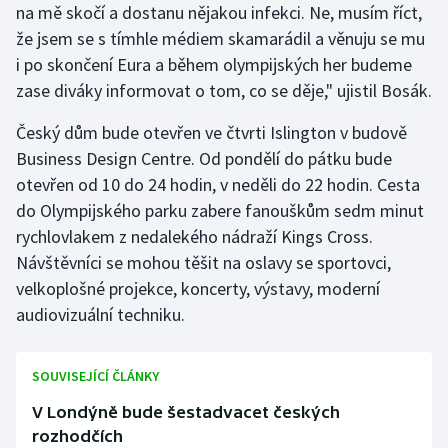
na mě skočí a dostanu nějakou infekci. Ne, musím říct,
Stolní tenis
že jsem se s tímhle médiem skamarádil a věnuju se mu
Triatlon
i po skončení Eura a během olympijských her budeme
zase diváky informovat o tom, co se děje," ujistil Bosák.
Veslování
Český dům bude otevřen ve čtvrti Islington v budově
Business Design Centre. Od pondělí do pátku bude
Vodní slalom
otevřen od 10 do 24 hodin, v neděli do 22 hodin. Cesta
Volejbal
do Olympijského parku zabere fanouškům sedm minut
rychlovlakem z nedalekého nádraží Kings Cross.
Ostatní
Návštěvníci se mohou těšit na oslavy se sportovci,
velkoplošné projekce, koncerty, výstavy, moderní
audiovizuální techniku.
SOUVISEJÍCÍ ČLÁNKY
V Londýně bude šestadvacet českých
rozhodčích