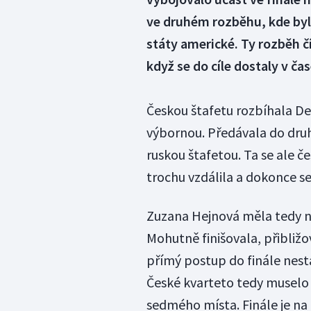
ve druhém rozběhu, kde byla
státy americké. Ty rozběh čís
když se do cíle dostaly v čas
Českou štafetu rozbíhala De
výbornou. Předávala do druh
ruskou štafetou. Ta se ale 
trochu vzdálila a dokonce s
Zuzana Hejnová měla tedy n
Mohutně finišovala, přibližo
přímý postup do finále nesta
České kvarteto tedy muselo č
sedmého místa. Finále je na