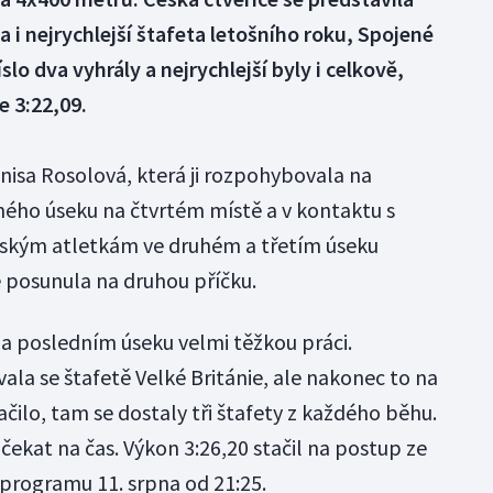
 i nejrychlejší štafeta letošního roku, Spojené
lo dva vyhrály a nejrychlejší byly i celkově,
e 3:22,09.
nisa Rosolová, která ji rozpohybovala na
ého úseku na čtvrtém místě a v kontaktu s
českým atletkám ve druhém a třetím úseku
e posunula na druhou příčku.
a posledním úseku velmi těžkou práci.
vala se štafetě Velké Británie, ale nakonec to na
čilo, tam se dostaly tři štafety z každého běhu.
ekat na čas. Výkon 3:26,20 stačil na postup ze
 programu 11. srpna od 21:25.