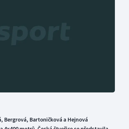
Moderní pětiboj
Triatlon
Motorsport
Veslování
Olympijské hry
Vodní slalom
Parasport
Volejbal
Plavání
Ostatní
Plážový volejbal
, Bergrová, Bartoničková a Hejnová
na 4x400 metrů. Česká čtveřice se představila