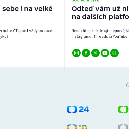
SOCIÁLNÍ SÍTĚ
 sebe i na velké
Odteď vám už nic
na dalších platf
izi máte ČT sport vždy po ruce.
Nenechte si nikde ujít nejnovější
ykoli.
Instagramu, Threads či YouTube 
Č