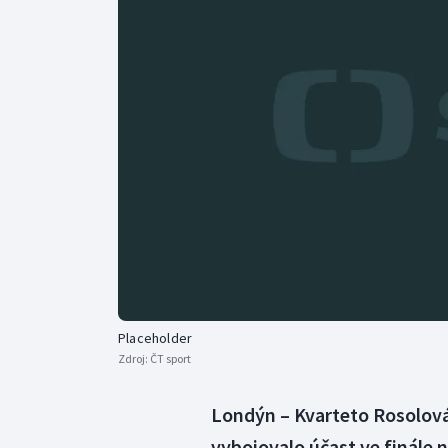
Curling
Dostihy
Florbal
Futsal
Golf
Gymnastika
Placeholder
Zdroj:
ČT sport
Londýn – Kvarteto Rosolová
vybojovalo účast ve finále 