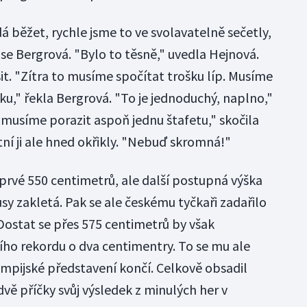
dá běžet, rychle jsme to ve svolavatelně sečetly,
se Bergrová. "Bylo to těsně," uvedla Hejnová.
pšit. "Zítra to musíme spočítat trošku líp. Musíme
iku," řekla Bergrová. "To je jednoduchý, naplno,"
 musíme porazit aspoň jednu štafetu," skočila
ní ji ale hned okřikly. "Nebuď skromná!"
rvé 550 centimetrů, ale další postupná výška
sy zakletá. Pak se ale českému tyčkaři zadařilo
Dostat se přes 575 centimetrů by však
ho rekordu o dva centimentry. To se mu ale
ympijské představení končí. Celkově obsadil
dvě příčky svůj výsledek z minulých her v