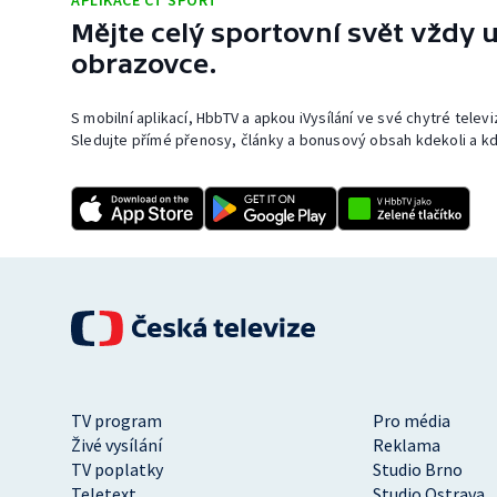
APLIKACE ČT SPORT
Mějte celý sportovní svět vždy u
obrazovce.
S mobilní aplikací, HbbTV a apkou iVysílání ve své chytré telev
Sledujte přímé přenosy, články a bonusový obsah kdekoli a kd
TV program
Pro média
Živé vysílání
Reklama
TV poplatky
Studio Brno
Teletext
Studio Ostrava