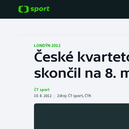
POPULÁRNÍ
DALŠÍ SPORTY
Fotbal
Americký fotbal
LONDÝN 2012
České kvarteto
Hokej
Baseball a softbal
skončil na 8. 
Tenis
Basketbal
Atletika
Biatlon
ČT sport
10. 8. 2012
|
Zdroj:
ČT sport
,
ČTK
Cyklistika
Boby a skeleton
Box