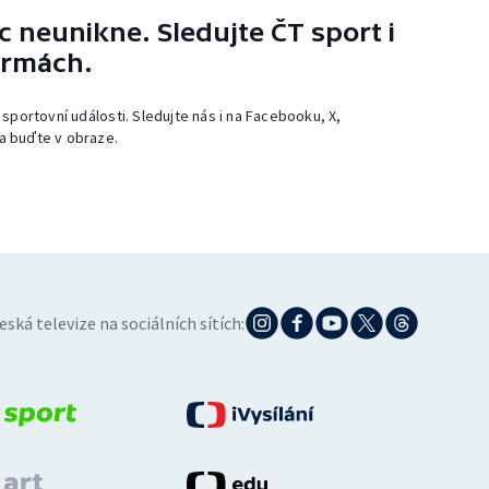
 neunikne. Sledujte ČT sport i
ormách.
 sportovní události. Sledujte nás i na Facebooku, X,
a buďte v obraze.
eská televize na sociálních sítích: