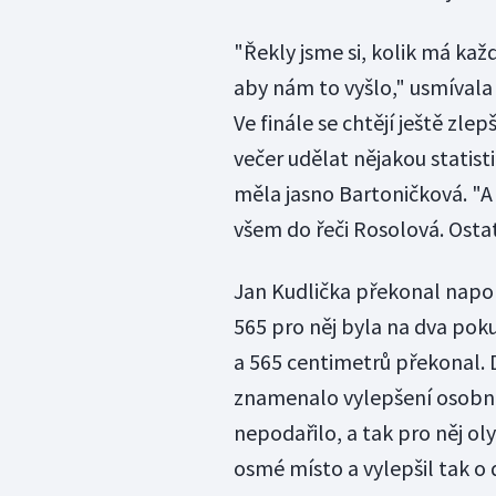
"Řekly jsme si, kolik má kaž
aby nám to vyšlo," usmívala 
Ve finále se chtějí ještě zle
večer udělat nějakou statist
měla jasno Bartoničková. "A
všem do řeči Rosolová. Ostat
Jan Kudlička překonal napop
565 pro něj byla na dva poku
a 565 centimetrů překonal. 
znamenalo vylepšení osobní
nepodařilo, a tak pro něj ol
osmé místo a vylepšil tak o 