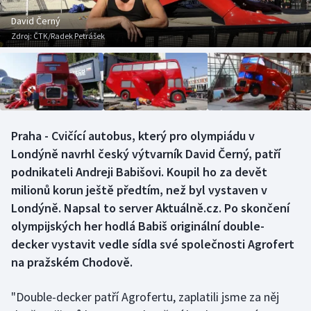
Baseball a softbal
Soutěže
David Černý
Zdroj:
ČTK/Radek Petrášek
Basketbal
Historické návraty
Biatlon
Aplikace ČT sport
Boby a skeleton
AZ kvíz
Praha - Cvičící autobus, který pro olympiádu v
Box
Londýně navrhl český výtvarník David Černý, patří
podnikateli Andreji Babišovi. Koupil ho za devět
Curling
milionů korun ještě předtím, než byl vystaven v
Londýně. Napsal to server Aktuálně.cz. Po skončení
Dostihy
olympijských her hodlá Babiš originální double-
Florbal
decker vystavit vedle sídla své společnosti Agrofert
na pražském Chodově.
Futsal
"Double-decker patří Agrofertu, zaplatili jsme za něj
Golf