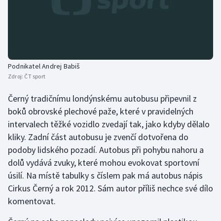
Olympijské hry
Parasport
Plavání
Podnikatel Andrej Babiš
Zdroj:
ČT sport
Plážový volejbal
Černý tradičnímu londýnskému autobusu připevnil z
Ragby
boků obrovské plechové paže, které v pravidelných
intervalech těžké vozidlo zvedají tak, jako kdyby dělalo
Rychlobruslení
kliky. Zadní část autobusu je zvenčí dotvořena do
podoby lidského pozadí. Autobus při pohybu nahoru a
Rychlostní kanoistika
dolů vydává zvuky, které mohou evokovat sportovní
úsilí. Na místě tabulky s číslem pak má autobus nápis
Short track
Cirkus Černý a rok 2012. Sám autor příliš nechce své dílo
komentovat.
Sportovní střelba