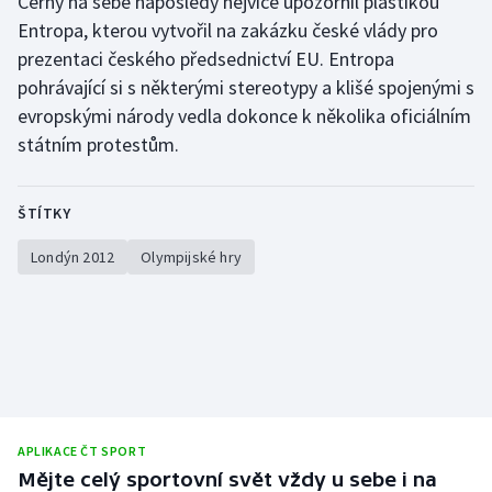
Černý na sebe naposledy nejvíce upozornil plastikou
Stolní tenis
Entropa, kterou vytvořil na zakázku české vlády pro
prezentaci českého předsednictví EU. Entropa
Triatlon
pohrávající si s některými stereotypy a klišé spojenými s
evropskými národy vedla dokonce k několika oficiálním
Veslování
státním protestům.
Vodní slalom
ŠTÍTKY
Volejbal
Londýn 2012
Olympijské hry
Ostatní
APLIKACE ČT SPORT
Mějte celý sportovní svět vždy u sebe i na