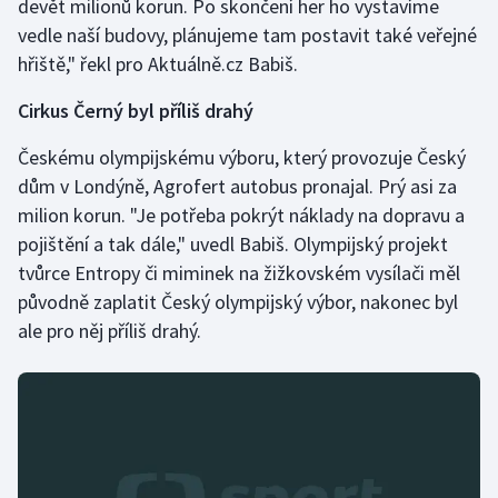
devět milionů korun. Po skončení her ho vystavíme
vedle naší budovy, plánujeme tam postavit také veřejné
Gymnastika
hřiště," řekl pro Aktuálně.cz Babiš.
Házená
Cirkus Černý byl příliš drahý
Českému olympijskému výboru, který provozuje Český
Jezdectví
dům v Londýně, Agrofert autobus pronajal. Prý asi za
Judo
milion korun. "Je potřeba pokrýt náklady na dopravu a
pojištění a tak dále," uvedl Babiš. Olympijský projekt
Krasobruslení
tvůrce Entropy či miminek na žižkovském vysílači měl
původně zaplatit Český olympijský výbor, nakonec byl
Lezení
ale pro něj příliš drahý.
Lyže a snowboard
Moderní pětiboj
Motorsport