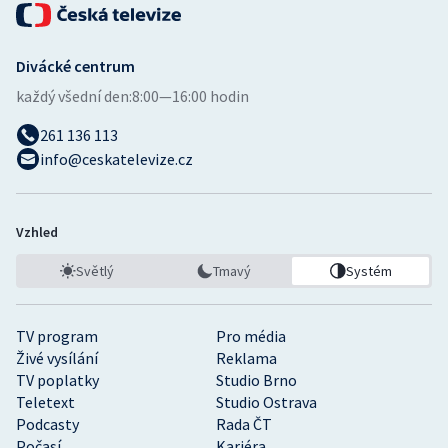
Divácké centrum
každý všední den:
8:00—16:00 hodin
261 136 113
info@ceskatelevize.cz
Vzhled
Světlý
Tmavý
Systém
TV program
Pro média
Živé vysílání
Reklama
TV poplatky
Studio Brno
Teletext
Studio Ostrava
Podcasty
Rada ČT
Počasí
Kariéra