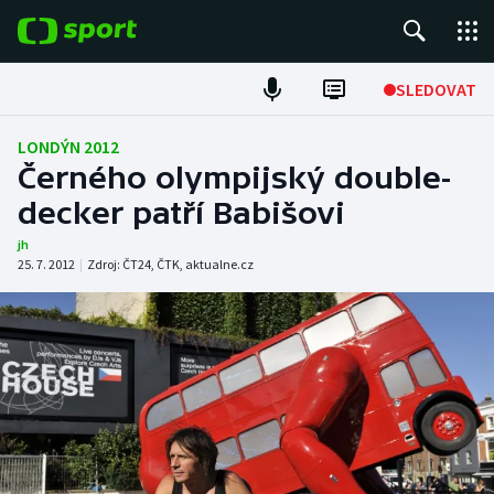
POPULÁRNÍ
SLEDOVAT
Fotbal
LONDÝN 2012
Černého olympijský double-
Hokej
decker patří Babišovi
Tenis
jh
25. 7. 2012
|
Zdroj:
ČT24
,
ČTK
,
aktualne.cz
Atletika
Cyklistika
DALŠÍ SPORTY
Americký fotbal
NEPŘEHLÉDNĚTE