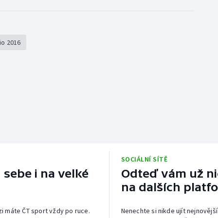
io 2016
SOCIÁLNÍ SÍTĚ
 sebe i na velké
Odteď vám už nic
na dalších platf
izi máte ČT sport vždy po ruce.
Nenechte si nikde ujít nejnovější