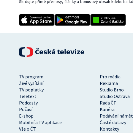
Sledujte přímé přenosy, články a bonusový obsah kdekoli a kd
TV program
Pro média
Živé vysílání
Reklama
TV poplatky
Studio Brno
Teletext
Studio Ostrava
Podcasty
Rada ČT
Počasí
Kariéra
E-shop
Podávání námět
Mobilní a TV aplikace
Časté dotazy
Vše o ČT
Kontakty