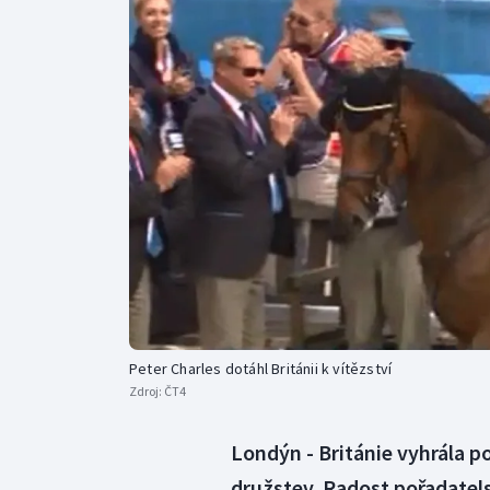
Curling
Dostihy
Florbal
Futsal
Golf
Gymnastika
Peter Charles dotáhl Británii k vítězství
Zdroj:
ČT4
Londýn - Británie vyhrála p
družstev. Radost pořadatels