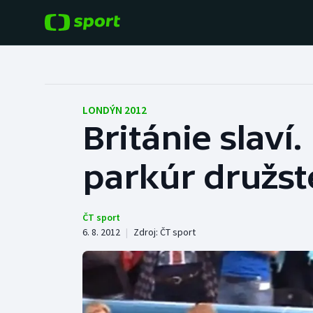
POPULÁRNÍ
DALŠÍ SPORTY
Fotbal
Americký fotbal
LONDÝN 2012
Británie slaví
Hokej
Baseball a softbal
parkúr družst
Tenis
Basketbal
Atletika
Biatlon
ČT sport
6. 8. 2012
|
Zdroj:
ČT sport
Cyklistika
Boby a skeleton
Box