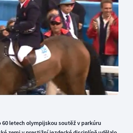
Moderní pětiboj
Triatlon
Motorsport
Veslování
Olympijské hry
Vodní slalom
Parasport
Volejbal
Plavání
Ostatní
Plážový volejbal
o 60 letech olympijskou soutěž v parkúru
ké zemi v prestižní jezdecké disciplíně udělalo