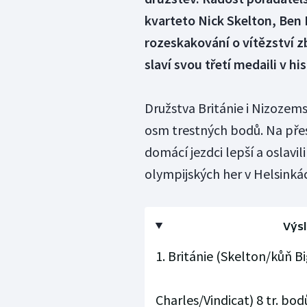
kvarteto Nick Skelton, Ben 
rozeskakování o vítězství 
slaví svou třetí medaili v his
Družstva Británie i Nizozem
osm trestných bodů. Na pře
domácí jezdci lepší a oslavi
olympijských her v Helsinkác
Výsl
1. Británie (Skelton/kůň B
Charles/Vindicat) 8 tr. bo