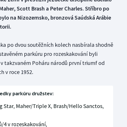
Maher, Scott Brash a Peter Charles. Stříbro po
zbylo na Nizozemsko, bronzová Saúdská Arábie
torii.
ska po dvou soutěžních kolech nasbírala shodně
stavěném parkúru pro rozeskakování byli
li v takzvaném Poháru národů první triumf od
h v roce 1952.
edky parkúru družstev:
ig Star, Maher/Triple X, Brash/Hello Sanctos,
dů/4 v rozeskakování,