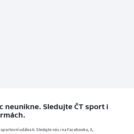
 neunikne. Sledujte ČT sport i
ormách.
 sportovní události. Sledujte nás i na Facebooku, X,