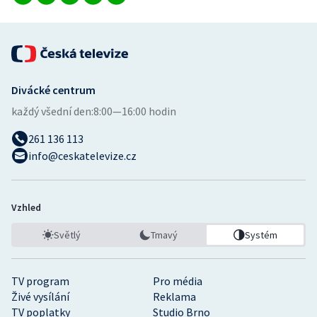
Divácké centrum
každý všední den:
8:00—16:00 hodin
261 136 113
info@ceskatelevize.cz
Vzhled
Světlý
Tmavý
Systém
TV program
Pro média
Živé vysílání
Reklama
TV poplatky
Studio Brno