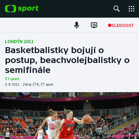
POPULÁRNÍ
SLEDOVAT
Fotbal
LONDÝN 2012
Basketbalistky bojují o
Hokej
postup, beachvolejbalistky o
semifinále
Tenis
ČT sport
Atletika
5. 8. 2012
|
Zdroj:
ČTK
,
ČT sport
Cyklistika
DALŠÍ SPORTY
Americký fotbal
NEPŘEHLÉDNĚTE