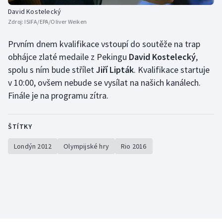
Stolní tenis
David Kostelecký
Zdroj:
ISIFA/EPA/Oliver Weiken
Triatlon
Prvním dnem kvalifikace vstoupí do soutěže na trap
Veslování
obhájce zlaté medaile z Pekingu
David Kostelecký
,
spolu s ním bude střílet
Jiří Lipták
. Kvalifikace startuje
Vodní slalom
v 10:00, ovšem nebude se vysílat na našich kanálech.
Finále je na programu zítra.
Volejbal
Ostatní
ŠTÍTKY
Londýn 2012
Olympijské hry
Rio 2016