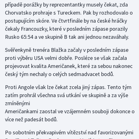
případě porážky by reprezentantky musely čekat, zda
Chorvatsko prohraje s Tureckem. Pak by rozhodovalo o
Gymnastika
postupujícím skóre. Ve čtvrtfinále by na české hráčky
čekaly Francouzky, které v posledním zápase porazily
Házená
Rusko 65:54 a ve skupině B tak ani jednou nezaváhaly.
Jezdectví
Svěřenkyně trenéra Blažka začaly v posledním zápase
proti výběru USA velmi dobře. Posléze se však začala
Judo
projevovat kvalita Američanek, které za sebou nakonec
český tým nechaly o celých sedmadvacet bodů.
Krasobruslení
Proti Angole však lze čekat zcela jiný zápas. Tento tým
Lezení
zatím prohrál všechna svá utkání ve skupině a za výše
zmíněnými
Lyže a snowboard
Američankami zaostal ve vzájemném souboji dokonce o
Moderní pětiboj
více než padesát bodů.
Po sobotním překvapivém vítězství nad favorizovanými
Motorsport