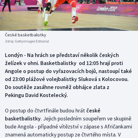
Baseball a softbal
Soutěže
Basketbal
Historické návraty
Biatlon
Aplikace ČT sport
České basketbalistky
Zdroj:
Gettyimages Editorial
Boby a skeleton
AZ kvíz
Londýn - Na hrách se představí několik českých
želízek v ohni. Basketbalistky od 12:05 hrají proti
Box
Angole o postup do vyřazovacích bojů, nastoupí také
Curling
od 23:00 plážové volejbalistky Sluková s Kolocovou.
Do soutěže zasáhne rovněž obhájce zlata z
Dostihy
Pekingu David Kostelecký.
Florbal
O postup do čtvrtfinále budou hrát
české
basketbalistky
. Jejich posledním soupeřem ve skupině
Futsal
bude Angola - případné vítězství v zápase s Afričankami
znamená automaticky postup ze čtvrtého místa. V
Golf