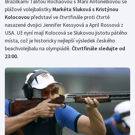
Brazilkami Talitou Rochaovou s Marií Antonelliovou se
plážové volejbalistky
Markéta Sluková s Kristýnou
Olympijské hry
Kolocovou
představí ve čtvrtfinále proti čtvrté
Parasport
nasazené dvojici Jennifer Kessyová a April Rossová z
USA. Už nyní mají Kolocová se Slukovou jistotu pátého
Plavání
místa, což je historicky nejlepší výsledek českého
beachvolejbalu na olympiádě.
Čtvrtfinále sledujte od
Plážový volejbal
23:00.
Ragby
Rychlobruslení
Rychlostní kanoistika
Short track
Sportovní střelba