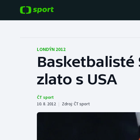
POPULÁRNÍ
DALŠÍ SPORTY
Fotbal
Americký fotbal
LONDÝN 2012
Basketbalisté 
Hokej
Baseball a softbal
zlato s USA
Tenis
Basketbal
Atletika
Biatlon
ČT sport
10. 8. 2012
|
Zdroj:
ČT sport
Cyklistika
Boby a skeleton
Box