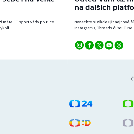
na dalších platf
izi máte ČT sport vždy po ruce.
Nenechte si nikde ujít nejnovější
ykoli.
Instagramu, Threads či YouTube 
Č