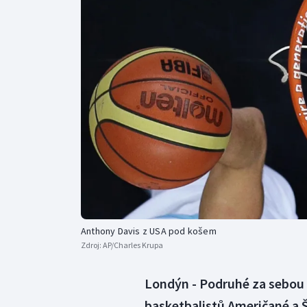
Curling
Dostihy
Florbal
Futsal
Golf
Gymnastika
Anthony Davis z USA pod košem
Zdroj:
AP/Charles Krupa
Londýn - Podruhé za sebou 
basketbalistů Američané a 