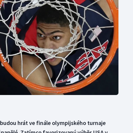
Moderní pětiboj
Triatlon
Motorsport
Veslování
Olympijské hry
Vodní slalom
Parasport
Volejbal
Plavání
Ostatní
Plážový volejbal
budou hrát ve finále olympijského turnaje
Španělé. Zatímco favorizovaný výběr USA v