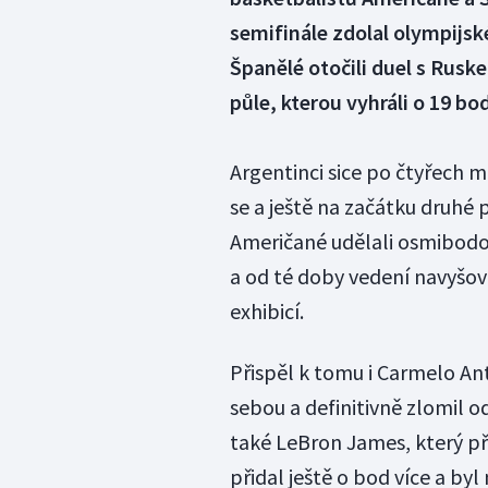
semifinále zdolal olympijsk
Španělé otočili duel s Rusk
půle, kterou vyhráli o 19 bo
Argentinci sice po čtyřech m
se a ještě na začátku druhé 
Američané udělali osmibodov
a od té doby vedení navyšoval
exhibicí.
Přispěl k tomu i Carmelo Anth
sebou a definitivně zlomil 
také LeBron James, který při
přidal ještě o bod více a by