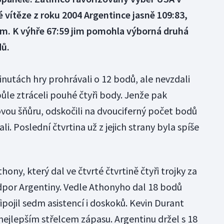
é vítěze z roku 2004 Argentince jasně 109:83,
em. K výhře 67:59 jim pomohla výborná druhá
dů.
inutách hry prohrávali o 12 bodů, ale nevzdali
půle ztráceli pouhé čtyři body. Jenže pak
ou šňůru, odskočili na dvouciferný počet bodů
i. Poslední čtvrtina už z jejich strany byla spíše
ony, který dal ve čtvrté čtvrtině čtyři trojky za
odpor Argentiny. Vedle Athonyho dal 18 bodů
pojil sedm asistencí i doskoků. Kevin Durant
l nejlepším střelcem zápasu. Argentinu držel s 18