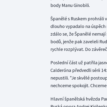
body Manu Ginobili.
Španělé s Ruskem prohráli v 
dlouho vypadalo na úspěch s
zdálo se, že Španělé nemají 
bodů, jenže pak zaveleli Ru
rychle rozplývat. Do závěreč
Poslední část už patřila jas
Calderóna předvedli sérii 14:
nepustili. "Je skvělé postoup
nechceme spokojit. Chceme v
Hlavní španělská hvězda Pau
Ruská opora Andrej Kirilenko