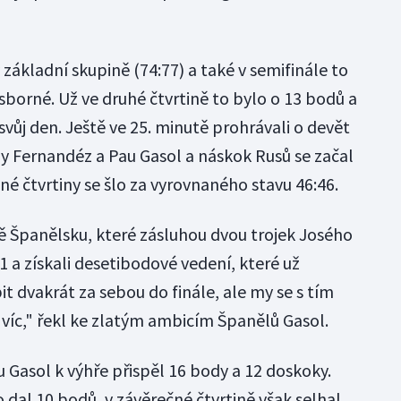
základní skupině (74:77) a také v semifinále to
borné. Už ve druhé čtvrtině to bylo o 13 bodů a
svůj den. Ještě ve 25. minutě prohrávali o devět
dy Fernandéz a Pau Gasol a náskok Rusů se začal
né čtvrtiny se šlo za vyrovnaného stavu 46:46.
ně Španělsku, které zásluhou dvou trojek Josého
1 a získali desetibodové vedení, které už
it dvakrát za sebou do finále, ale my se s tím
íc," řekl ke zlatým ambicím Španělů Gasol.
 Gasol k výhře přispěl 16 body a 12 doskoky.
 dal 10 bodů, v závěrečné čtvrtině však selhal