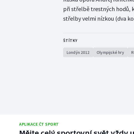
při střelbě trestných hodů, 
střelby velmi nízkou (dva ko
ŠTÍTKY
Londýn 2012
Olympijské hry
R
APLIKACE ČT SPORT
Mějte celý sportovní svět vždy u