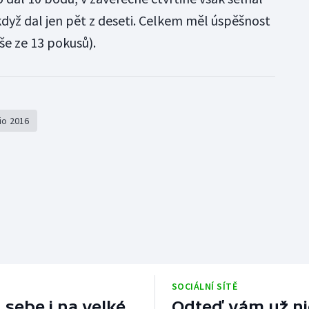
když dal jen pět z deseti. Celkem měl úspěšnost
še ze 13 pokusů).
io 2016
SOCIÁLNÍ SÍTĚ
 sebe i na velké
Odteď vám už nic