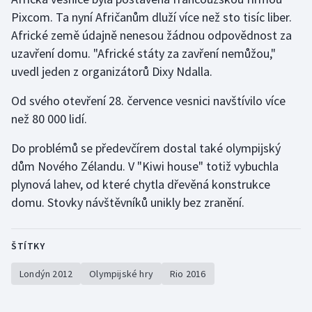
Pixcom. Ta nyní Afričanům dluží více než sto tisíc liber.
Gymnastika
Africké země údajně nenesou žádnou odpovědnost za
uzavření domu. "Africké státy za zavření nemůžou,"
Házená
uvedl jeden z organizátorů Dixy Ndalla.
Jezdectví
Od svého otevření 28. července vesnici navštívilo více
než 80 000 lidí.
Judo
Do problémů se předevčírem dostal také olympijský
dům Nového Zélandu. V "Kiwi house" totiž vybuchla
Krasobruslení
plynová lahev, od které chytla dřevěná konstrukce
Lezení
domu. Stovky návštěvníků unikly bez zranění.
Lyže a snowboard
ŠTÍTKY
Moderní pětiboj
Londýn 2012
Olympijské hry
Rio 2016
Motorsport