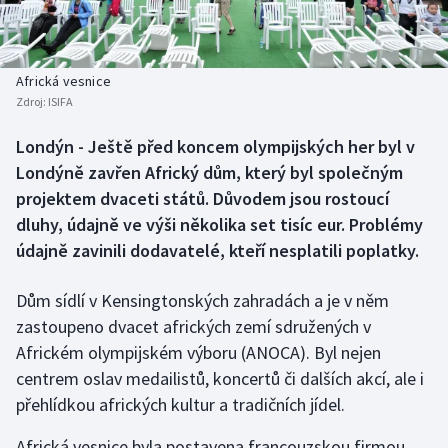
Baseball a softbal
Soutěže
Basketbal
Historické návraty
Africká vesnice
Zdroj:
ISIFA
Biatlon
Aplikace ČT sport
Londýn - Ještě před koncem olympijských her byl v
Boby a skeleton
AZ kvíz
Londýně zavřen Africký dům, který byl společným
projektem dvaceti států. Důvodem jsou rostoucí
Box
dluhy, údajně ve výši několika set tisíc eur. Problémy
údajně zavinili dodavatelé, kteří nesplatili poplatky.
Curling
Dům sídlí v Kensingtonských zahradách a je v něm
Dostihy
zastoupeno dvacet afrických zemí sdružených v
Florbal
Africkém olympijském výboru (ANOCA). Byl nejen
centrem oslav medailistů, koncertů či dalších akcí, ale i
Futsal
přehlídkou afrických kultur a tradičních jídel.
Africká vesnice byla postavena francouzskou firmou
Golf