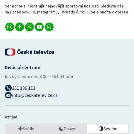
Stolní tenis
Nenechte si nikde ujít nejnovější sportovní události. Sledujte nás i
na Facebooku, X, Instagramu, Threads či YouTube a buďte v obraze.
Triatlon
Veslování
Vodní slalom
Volejbal
Divácké centrum
Ostatní
každý všední den:
8:00—16:00 hodin
261 136 113
info@ceskatelevize.cz
Vzhled
Světlý
Tmavý
Systém