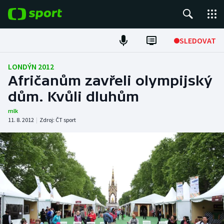
POPULÁRNÍ
SLEDOVAT
Fotbal
LONDÝN 2012
Afričanům zavřeli olympijský
Hokej
dům. Kvůli dluhům
Tenis
mlk
11. 8. 2012
|
Zdroj:
ČT sport
Atletika
Cyklistika
DALŠÍ SPORTY
Americký fotbal
NEPŘEHLÉDNĚTE