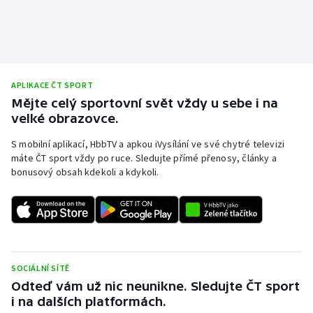
Olympijské hry
Parasport
APLIKACE ČT SPORT
Plavání
Mějte celý sportovní svět vždy u sebe i na
velké obrazovce.
Plážový volejbal
S mobilní aplikací, HbbTV a apkou iVysílání ve své chytré televizi
Ragby
máte ČT sport vždy po ruce. Sledujte přímé přenosy, články a
bonusový obsah kdekoli a kdykoli.
Rychlobruslení
Rychlostní kanoistika
Short track
SOCIÁLNÍ SÍTĚ
Odteď vám už nic neunikne. Sledujte ČT sport
Sportovní střelba
i na dalších platformách.