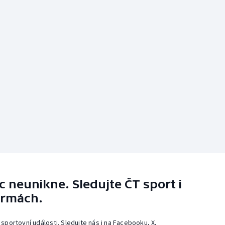
 neunikne. Sledujte ČT sport i
ormách.
 sportovní události. Sledujte nás i na Facebooku, X,