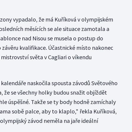
ezony vypadalo, že má Kuříková v olympijském
osledních měsících se ale situace zamotala a
 Jablonce nad Nisou se musela o postup do
 závěru kvalifikace. Účastnické místo nakonec
 mistrovství světa v Cagliari o víkendu
do kalendáře naskočila spousta závodů Světového
, že se všechny holky budou snažit objíždět
hle úspěšné. Takže se ty body hodně zamíchaly
 sama sobě palce, aby to klaplo," řekla Kuříková,
a olympijský závod neměla na jaře ideální