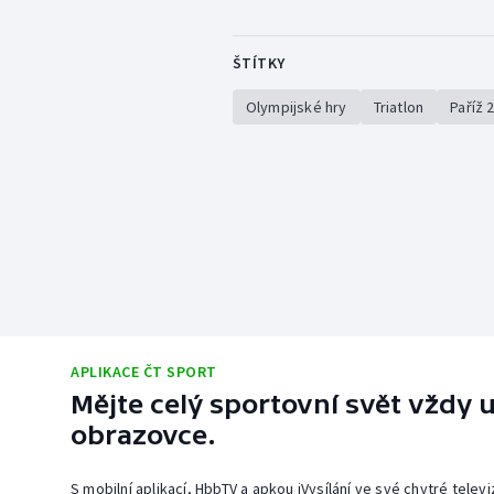
ŠTÍTKY
Olympijské hry
Triatlon
Paříž 
APLIKACE ČT SPORT
Mějte celý sportovní svět vždy u
obrazovce.
S mobilní aplikací, HbbTV a apkou iVysílání ve své chytré telev