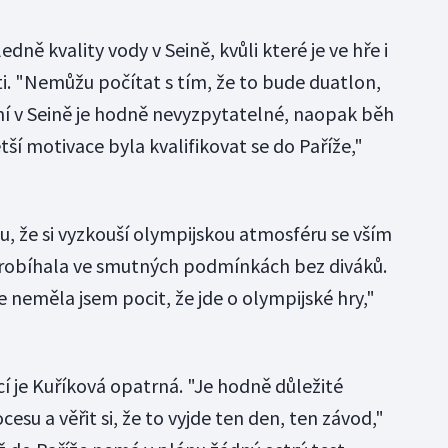
edně kvality vody v Seině, kvůli které je ve hře i
i. "Nemůžu počítat s tím, že to bude duatlon,
ání v Seině je hodně nevyzpytatelné, naopak běh
ětší motivace byla kvalifikovat se do Paříže,"
mu, že si vyzkouší olympijskou atmosféru se vším
probíhala ve smutných podmínkách bez diváků.
e neměla jsem pocit, že jde o olympijské hry,"
 je Kuříková opatrná. "Je hodně důležité
su a věřit si, že to vyjde ten den, ten závod,"