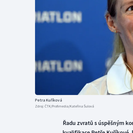
Curling
Dostihy
Florbal
Futsal
Golf
Gymnastika
Petra Kuříková
Zdroj:
ČTK/Profimedia/Kateřina Šulová
Řadu zvratů s úspěšným kon
kvalifikace Petře Kuříkové,