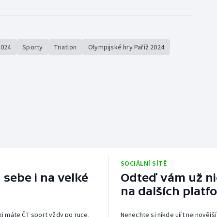
2024
Sporty
Triatlon
Olympijské hry Paříž 2024
SOCIÁLNÍ SÍTĚ
 sebe i na velké
Odteď vám už nic
na dalších platf
izi máte ČT sport vždy po ruce.
Nenechte si nikde ujít nejnovější