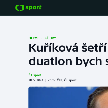
POPULÁRNÍ
DALŠÍ SPORTY
Fotbal
Americký fotbal
OLYMPIJSKÉ HRY
Kuříková šetří 
Hokej
Baseball a softbal
duatlon bych s
Tenis
Basketbal
Atletika
Biatlon
ČT sport
28. 5. 2024
|
Zdroj:
ČTK
,
ČT sport
Cyklistika
Boby a skeleton
Box