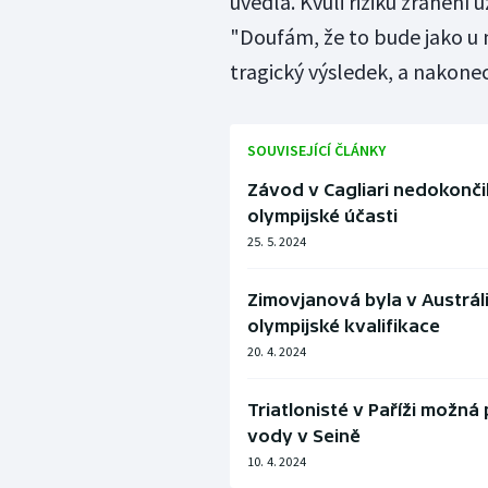
uvedla. Kvůli riziku zranění 
"Doufám, že to bude jako u na
tragický výsledek, a nakonec
SOUVISEJÍCÍ ČLÁNKY
Závod v Cagliari nedokončil
olympijské účasti
25. 5. 2024
Zimovjanová byla v Austráli
olympijské kvalifikace
20. 4. 2024
Triatlonisté v Paříži možná
vody v Seině
10. 4. 2024