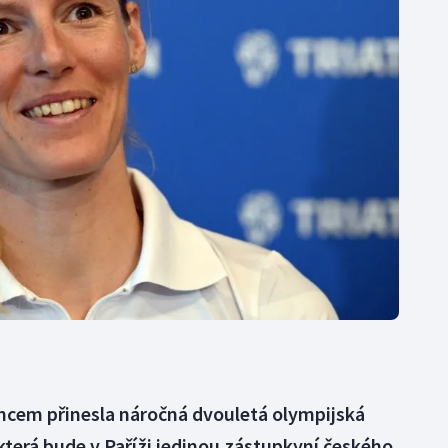
Moderní pětiboj
Triatlon
Motorsport
Veslování
Olympijské hry
Vodní slalom
Parasport
Volejbal
Plavání
Ostatní
Plážový volejbal
cem přinesla náročná dvouletá olympijská
 která bude v Paříži jedinou zástupkyní českého