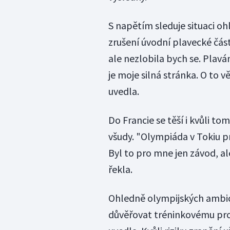
S napětím sleduje situaci ohl
zrušení úvodní plavecké část
ale nezlobila bych se. Plav
je moje silná stránka. O to v
uvedla.
Do Francie se těší i kvůli to
všudy. "Olympiáda v Tokiu 
Byl to pro mne jen závod, al
řekla.
Ohledně olympijských ambicí
důvěřovat tréninkovému proce