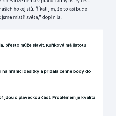
už do Paříže nemá v plánu žádný ostrý test.
šich hokejistů. Říkali jim, že to asi bude
 jsme mistři světa," doplnila.
a, přesto může slavit. Kuříková má jistotu
i na hranici desítky a přidala cenné body do
 přijdou o plaveckou část. Problémem je kvalita