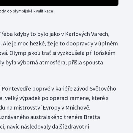
body do olympijské kvalifikace
 Třeba kdyby to bylo jako v Karlových Varech,
 Ale je moc hezké, že je to doopravdy v úplném
ová. Olympijskou trať si vyzkoušela při loňském
y byla výborná atmosféra, přišla spousta
 v Pontevedře poprvé v kariéře závod Světového
el velký výpadek po operaci ramene, které si
u na mistrovství Evropy v Mnichově.
 uznávaného australského trenéra Bretta
i, navíc následovaly další zdravotní