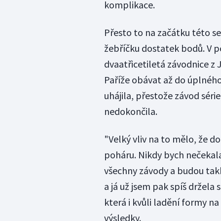
komplikace.
Přesto to na začátku této s
žebříčku dostatek bodů. V p
dvaatřicetiletá závodnice z
Paříže obávat až do úplného
uhájila, přestože závod série
nedokončila.
"Velký vliv na to mělo, že 
poháru. Nikdy bych nečekala
všechny závody a budou tak
a já už jsem pak spíš držela
která i kvůli ladění formy n
výsledky.