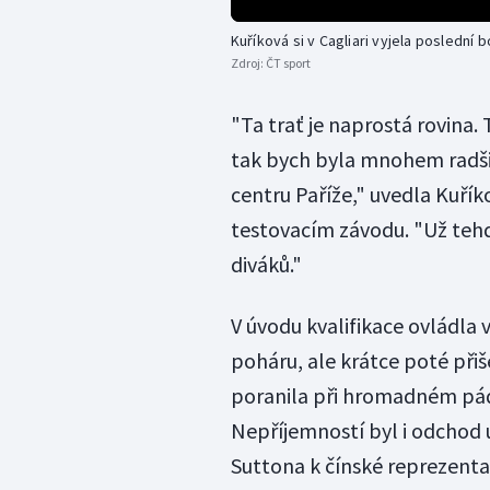
Kuříková si v Cagliari vyjela poslední 
Zdroj:
ČT sport
"Ta trať je naprostá rovina.
tak bych byla mnohem radši.
centru Paříže," uvedla Kuřík
testovacím závodu. "Už tehd
diváků."
V úvodu kvalifikace ovládla
poháru, ale krátce poté přiš
poranila při hromadném pád
Nepříjemností byl i odchod
Suttona k čínské reprezentac