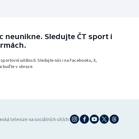
 neunikne. Sledujte ČT sport i
ormách.
 sportovní události. Sledujte nás i na Facebooku, X,
a buďte v obraze.
eská televize na sociálních sítích: