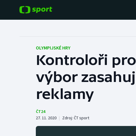
POPULÁRNÍ
DALŠÍ SPORTY
Fotbal
Americký fotbal
OLYMPIJSKÉ HRY
Kontroloři pro
Hokej
Baseball a softbal
výbor zasahu
Tenis
Basketbal
Atletika
reklamy
Biatlon
Cyklistika
Boby a skeleton
ČT24
27. 11. 2020
|
Zdroj:
ČT sport
Box