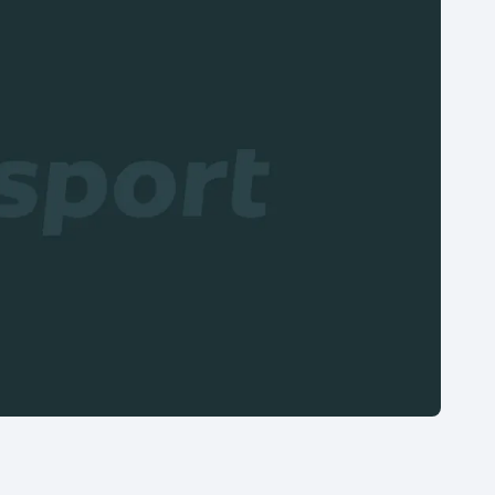
Moderní pětiboj
Triatlon
Motorsport
Veslování
Olympijské hry
Vodní slalom
Parasport
Volejbal
Plavání
Ostatní
Plážový volejbal