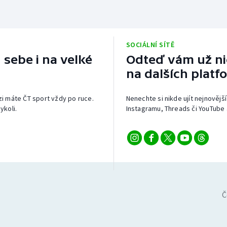
SOCIÁLNÍ SÍTĚ
 sebe i na velké
Odteď vám už nic
na dalších platf
izi máte ČT sport vždy po ruce.
Nenechte si nikde ujít nejnovější
ykoli.
Instagramu, Threads či YouTube 
Č