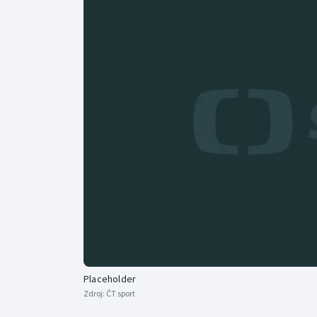
Curling
Dostihy
Florbal
Futsal
Golf
Gymnastika
Placeholder
Zdroj:
ČT sport