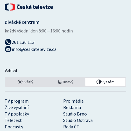
Divácké centrum
každý všední den:
8:00—16:00 hodin
261 136 113
info@ceskatelevize.cz
Vzhled
Světlý
Tmavý
Systém
TV program
Pro média
Živé vysílání
Reklama
TV poplatky
Studio Brno
Teletext
Studio Ostrava
Podcasty
Rada ČT