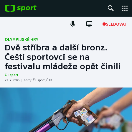
POPULÁRNÍ
SLEDOVAT
Fotbal
OLYMPIJSKÉ HRY
Dvě stříbra a další bronz.
Hokej
Čeští sportovci se na
festivalu mládeže opět činili
Tenis
ČT sport
Atletika
23. 7. 2025
|
Zdroj:
ČT sport
,
ČTK
Cyklistika
DALŠÍ SPORTY
Americký fotbal
NEPŘEHLÉDNĚTE