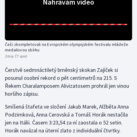
Nahrávám video
Gymnastika
Házená
Jezdectví
Češi zkompletovali na Evropském olympijském festivalu mládeže
medailovou sbírku
Zdroj:
ČT sport
Judo
Čerstvě sedmnáctiletý brněnský skokan Zajíček si
Krasobruslení
posunul osobní rekord o pět centimetrů na 215. S
Řekem Charalamposem Alivizatosem prohrál jen vinou
Lezení
horšího zápisu.
Lyže a snowboard
Smíšená štafeta ve složení Jakub Marek, Alžběta Anna
Podzimková, Anna Cerovská a Tomáš Horák nestačila
Moderní pětiboj
jen na Itálii. Časem 3:23,54 za ní zaostala o 52 setin.
Horák navázal na úterní zlato z individuální čtvrtky.
Motorsport