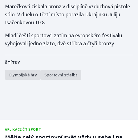
Marečková získala bronz v disciplíně vzduchová pistole
Olympijské hry
sólo. V duelu o třetí místo porazila Ukrajinku Juliju
Isačenkovou 10:8.
Parasport
Mladí čeští sportovci zatím na evropském festivalu
Plavání
vybojovali jedno zlato, dvě stříbra a čtyři bronzy.
Plážový volejbal
ŠTÍTKY
Ragby
Olympijské hry
Sportovní střelba
Rychlobruslení
Rychlostní kanoistika
Short track
Sportovní střelba
APLIKACE ČT SPORT
Mějte celý sportovní svět vždy u sebe i na