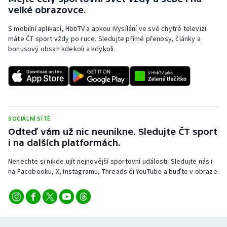
Stolní tenis
velké obrazovce.
S mobilní aplikací, HbbTV a apkou iVysílání ve své chytré televizi
Triatlon
máte ČT sport vždy po ruce. Sledujte přímé přenosy, články a
bonusový obsah kdekoli a kdykoli.
Veslování
Vodní slalom
Volejbal
SOCIÁLNÍ SÍTĚ
Ostatní
Odteď vám už nic neunikne. Sledujte ČT sport
i na dalších platformách.
Nenechte si nikde ujít nejnovější sportovní události. Sledujte nás i
na Facebooku, X, Instagramu, Threads či YouTube a buďte v obraze.