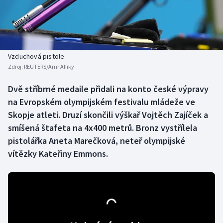
Baseball a softbal
Soutěže
Basketbal
Historické návraty
Biatlon
Aplikace ČT sport
Vzduchová pistole
Zdroj:
REUTERS/Amr Alfiky
Boby a skeleton
AZ kvíz
Dvě stříbrné medaile přidali na konto české výpravy
na Evropském olympijském festivalu mládeže ve
Box
Skopje atleti. Druzí skončili výškař Vojtěch Zajíček a
Curling
smíšená štafeta na 4x400 metrů. Bronz vystřílela
pistolářka Aneta Marečková, neteř olympijské
Dostihy
vítězky Kateřiny Emmons.
Florbal
Futsal
Golf