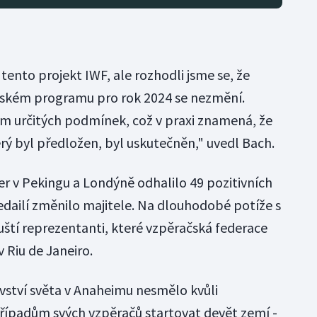
tento projekt IWF, ale rozhodli jsme se, že
ijském programu pro rok 2024 se nezmění.
 určitých podmínek, což v praxi znamená, že
rý byl předložen, byl uskutečněn," uvedl Bach.
er v Pekingu a Londýně odhalilo 49 pozitivních
dailí změnilo majitele. Na dlouhodobé potíže s
uští reprezentanti, které vzpěračská federace
 Riu de Janeiro.
ství světa v Anaheimu nesmělo kvůli
padům svých vzpěračů startovat devět zemí -