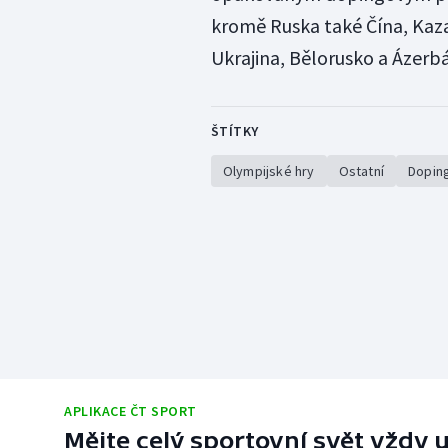
kromě Ruska také Čína, Kaz
Ukrajina, Bělorusko a Ázerb
ŠTÍTKY
Olympijské hry
Ostatní
Dopin
APLIKACE ČT SPORT
Mějte celý sportovní svět vždy u