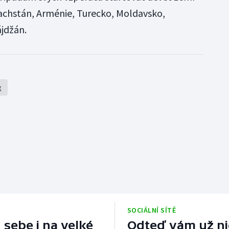
achstán, Arménie, Turecko, Moldavsko,
ájdžán.
g
SOCIÁLNÍ SÍTĚ
 sebe i na velké
Odteď vám už nic