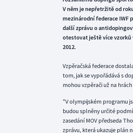
V něm je nepřetržitě od rok
mezinárodní federace IWF 
další zprávu o antidopingo
otestovat ještě více vzorků
2012.
Vzpěračská federace dostala 
tom, jak se vypořádává s do
mohou vzpěrači už na hrách v
"V olympijském programu js
budou splněny určité podmín
zasedání MOV předseda Thom
zprávu, která ukazuje plán n