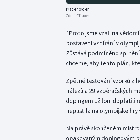
Placeholder
Zdroj:
ČT sport
"Proto jsme vzali na vědomí 
postavení vzpírání v olymp
Zůstává podmíněno splněním
chceme, aby tento plán, kte
Zpětné testování vzorků z h
nálezů a 29 vzpěračských me
dopingem už loni doplatili r
nepustila na olympijské hry v
Na právě skončeném mistrov
opakovaným dopingovým pří