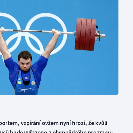
Moderní pětiboj
Triatlon
Motorsport
Veslování
Olympijské hry
Vodní slalom
Parasport
Volejbal
Plavání
Ostatní
Plážový volejbal
ortem, vzpírání ovšem nyní hrozí, že kvůli
vců bude vyřazeno z olympijského programu.