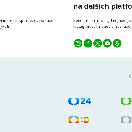
na dalších platf
izi máte ČT sport vždy po ruce.
Nenechte si nikde ujít nejnovější
ykoli.
Instagramu, Threads či YouTube 
Č