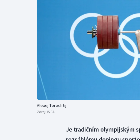
Curling
Dostihy
Florbal
Futsal
Golf
Gymnastika
Alexej Torochtij
Zdroj:
ISIFA
Je tradičním olympijským sp
rozsáhlému dopingu sporto