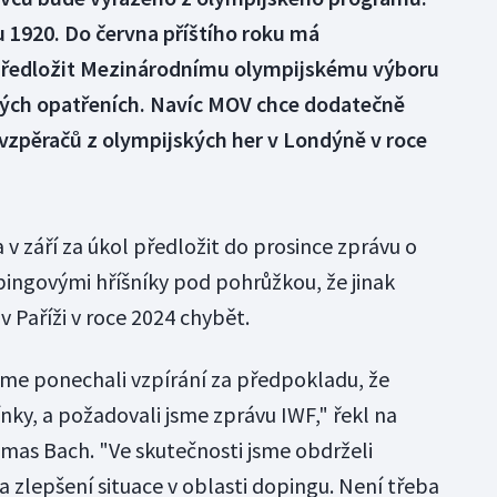
u 1920. Do června příštího roku má
předložit Mezinárodnímu olympijskému výboru
vých opatřeních. Navíc MOV chce dodatečně
 vzpěračů z olympijských her v Londýně v roce
v září za úkol předložit do prosince zprávu o
pingovými hříšníky pod pohrůžkou, že jinak
 Paříži v roce 2024 chybět.
me ponechali vzpírání za předpokladu, že
ky, a požadovali jsme zprávu IWF," řekl na
as Bach. "Ve skutečnosti jsme obdrželi
a zlepšení situace v oblasti dopingu. Není třeba