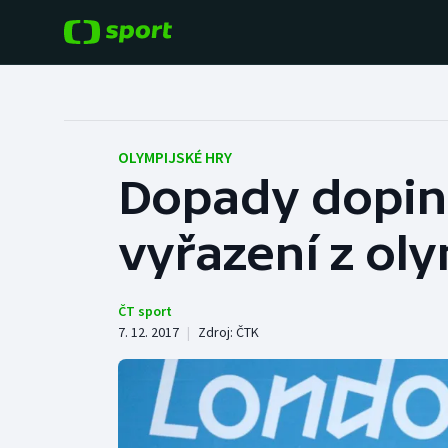
POPULÁRNÍ
DALŠÍ SPORTY
Fotbal
Americký fotbal
OLYMPIJSKÉ HRY
Dopady doping
Hokej
Baseball a softbal
vyřazení z ol
Tenis
Basketbal
Atletika
Biatlon
ČT sport
7. 12. 2017
|
Zdroj:
ČTK
Cyklistika
Boby a skeleton
Box