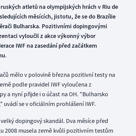
ruských atletů na olympijských hrách v Riu de
ledujících měsících, jistotu, že se do Brazílie
pěrači Bulharska. Pozitivními dopingovými
ntaci vyloučil z akce výkonný výbor
derace IWF na zasedání před začátkem
nu.
čů mělo v polovině března pozitivní testy na
země podle pravidel IWF vyloučena z
 a nyní přijde i o účast na OH. "Bulharsko
 uvádí se v oficiálním prohlášení IWF.
ý velký dopingový skandál. Dva měsíce před
gu 2008 musela země kvůli pozitivním testům