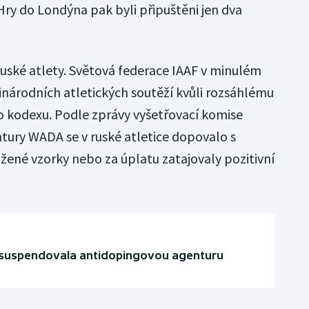
Hry do Londýna pak byli připuštěni jen dva
ské atlety. Světová federace IAAF v minulém
inárodních atletických soutěží kvůli rozsáhlému
 kodexu. Podle zprávy vyšetřovací komise
ury WADA se v ruské atletice dopovalo s
ožené vzorky nebo za úplatu zatajovaly pozitivní
 suspendovala antidopingovou agenturu