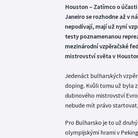
Houston – Zatímco o účasti 
Janeiro se rozhodne až v nás
nepodívají, mají už nyní vz
testy poznamenanou repreze
mezinárodní vzpěračské fe
mistrovství světa v Housto
Jedenáct bulharských vzpěra
doping. Kvůli tomu už byla 
dubnového mistrovství Evropy
nebude mít právo startovat,"
Pro Bulharsko je to už druh
olympijskými hrami v Pekin