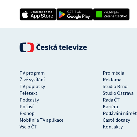
TV program
Pro média
Živé vysílání
Reklama
TV poplatky
Studio Brno
Teletext
Studio Ostrava
Podcasty
Rada ČT
Počasí
Kariéra
E-shop
Podávání námět
Mobilní a TV aplikace
Časté dotazy
Vše o ČT
Kontakty