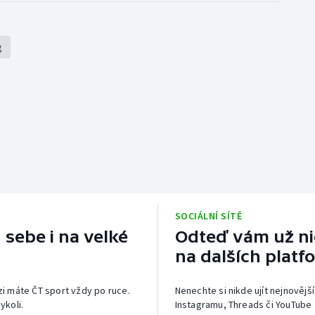
g
SOCIÁLNÍ SÍTĚ
 sebe i na velké
Odteď vám už nic
na dalších platf
izi máte ČT sport vždy po ruce.
Nenechte si nikde ujít nejnovější
ykoli.
Instagramu, Threads či YouTube 