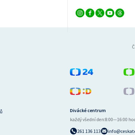
Č
Divácké centrum
ů
každý všední den:
8:00—16:00 ho
261 136 113
info@ceskate