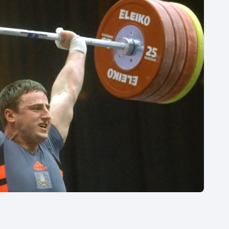
Moderní pětiboj
Triatlon
Motorsport
Veslování
Olympijské hry
Vodní slalom
Parasport
Volejbal
Plavání
Ostatní
Plážový volejbal