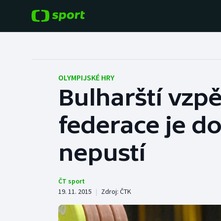
POPULÁRNÍ
DALŠÍ SPORTY
Fotbal
Americký fotbal
OLYMPIJSKÉ HRY
Bulharští vzpě
Hokej
Baseball a softbal
federace je do
Tenis
Basketbal
Atletika
nepustí
Biatlon
Cyklistika
Boby a skeleton
ČT sport
19. 11. 2015
|
Zdroj:
ČTK
Box