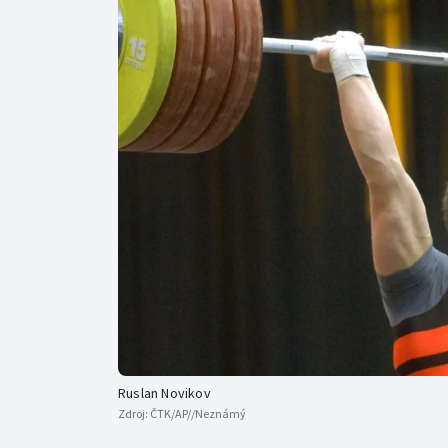
Curling
Dostihy
Florbal
Futsal
Golf
Gymnastika
Ruslan Novikov
Zdroj:
ČTK/AP//Neznámý