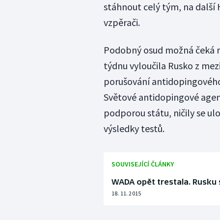
stáhnout celý tým, na další 
vzpěrači.
Podobný osud možná čeká ru
týdnu vyloučila Rusko z mez
porušování antidopingového
Světové antidopingové agent
podporou státu, ničily se ul
výsledky testů.
SOUVISEJÍCÍ ČLÁNKY
WADA opět trestala. Rusku
18. 11. 2015