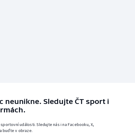
 neunikne. Sledujte ČT sport i
ormách.
 sportovní události. Sledujte nás i na Facebooku, X,
a buďte v obraze.