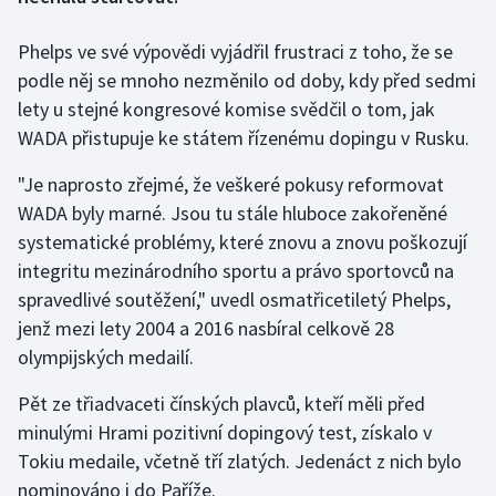
Phelps ve své výpovědi vyjádřil frustraci z toho, že se
Gymnastika
podle něj se mnoho nezměnilo od doby, kdy před sedmi
Házená
lety u stejné kongresové komise svědčil o tom, jak
WADA přistupuje ke státem řízenému dopingu v Rusku.
Jezdectví
"Je naprosto zřejmé, že veškeré pokusy reformovat
Judo
WADA byly marné. Jsou tu stále hluboce zakořeněné
systematické problémy, které znovu a znovu poškozují
Krasobruslení
integritu mezinárodního sportu a právo sportovců na
spravedlivé soutěžení," uvedl osmatřicetiletý Phelps,
Lezení
jenž mezi lety 2004 a 2016 nasbíral celkově 28
olympijských medailí.
Lyže a snowboard
Pět ze třiadvaceti čínských plavců, kteří měli před
Moderní pětiboj
minulými Hrami pozitivní dopingový test, získalo v
Tokiu medaile, včetně tří zlatých. Jedenáct z nich bylo
Motorsport
nominováno i do Paříže.