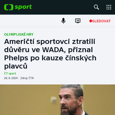
POPULÁRNÍ
SLEDOVAT
Fotbal
OLYMPIJSKÉ HRY
Američtí sportovci ztratili
Hokej
důvěru ve WADA, přiznal
Phelps po kauze čínských
Tenis
plavců
Atletika
ČT sport
26. 6. 2024
|
Zdroj:
ČTK
Cyklistika
DALŠÍ SPORTY
Americký fotbal
NEPŘEHLÉDNĚTE