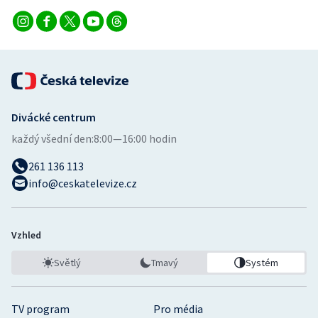
Divácké centrum
každý všední den:
8:00—16:00 hodin
261 136 113
info@ceskatelevize.cz
Vzhled
Světlý
Tmavý
Systém
TV program
Pro média