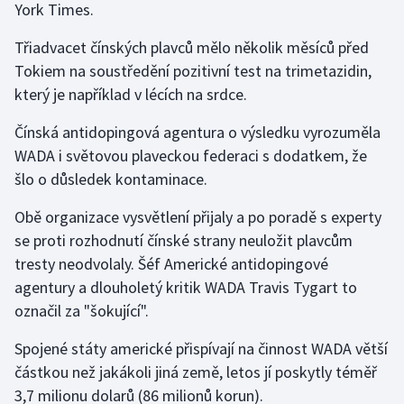
York Times.
Stolní tenis
Třiadvacet čínských plavců mělo několik měsíců před
Triatlon
Tokiem na soustředění pozitivní test na trimetazidin,
který je například v lécích na srdce.
Veslování
Čínská antidopingová agentura o výsledku vyrozuměla
Vodní slalom
WADA i světovou plaveckou federaci s dodatkem, že
šlo o důsledek kontaminace.
Volejbal
Obě organizace vysvětlení přijaly a po poradě s experty
Ostatní
se proti rozhodnutí čínské strany neuložit plavcům
tresty neodvolaly. Šéf Americké antidopingové
agentury a dlouholetý kritik WADA Travis Tygart to
označil za "šokující".
Spojené státy americké přispívají na činnost WADA větší
částkou než jakákoli jiná země, letos jí poskytly téměř
3,7 milionu dolarů (86 milionů korun).