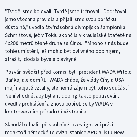
Olympijské hry
"Tvrdě jsme bojovali. Tvrdě jsme trénovali. Dodržovali
jsme všechna pravidla a přijali jsme svou porážku
Parasport
důstojně," uvedla čtyřnásobná olympijská šampionka
Schmittová, jež v Tokiu skončila v kraulařské štafetě na
Plavání
4x200 metrů těsně druhá za Čínou. "Mnoho z nás bude
tohle umístění, jež mohlo být ovlivněno dopingem,
Plážový volejbal
strašit," dodala bývalá plavkyně.
Ragby
Pozván svědčit před komisi byl i prezident WADA Witold
Baňka, ale odmítl. "WADA chápe, že vlády Číny a USA
Rychlobruslení
mají napjaté vztahy, ale nemá zájem být toho součástí.
Není vhodné, aby byl antidoping takto politizován,"
Rychlostní kanoistika
uvedl v prohlášení a znovu popřel, že by WADA v
kontroverzním případu Číně stranila.
Short track
Skandál odhalili při společné investigativní práci
Sportovní střelba
redaktoři německé televizní stanice ARD a listu New