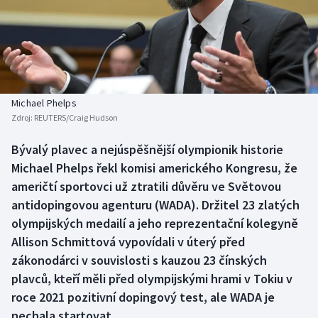
Baseball a softbal
Soutěže
Basketbal
Historické návraty
Biatlon
Aplikace ČT sport
Michael Phelps
Boby a skeleton
AZ kvíz
Zdroj:
REUTERS/Craig Hudson
Box
Bývalý plavec a nejúspěšnější olympionik historie
Michael Phelps řekl komisi amerického Kongresu, že
Curling
američtí sportovci už ztratili důvěru ve Světovou
antidopingovou agenturu (WADA). Držitel 23 zlatých
Dostihy
olympijských medailí a jeho reprezentační kolegyně
Allison Schmittová vypovídali v úterý před
Florbal
zákonodárci v souvislosti s kauzou 23 čínských
plavců, kteří měli před olympijskými hrami v Tokiu v
Futsal
roce 2021 pozitivní dopingový test, ale WADA je
nechala startovat.
Golf